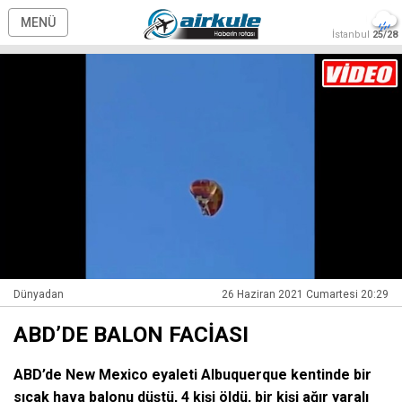
MENÜ
İstanbul
25/28
Dünyadan
26 Haziran 2021 Cumartesi 20:29
ABD’DE BALON FACİASI
ABD’de New Mexico eyaleti Albuquerque kentinde bir
sıcak hava balonu düştü, 4 kişi öldü, bir kişi ağır yaralı