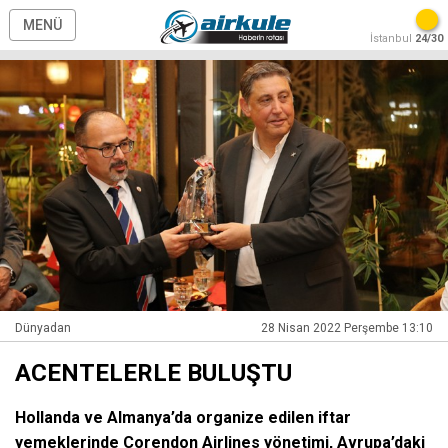
MENÜ
İstanbul
24/30
Dünyadan
28 Nisan 2022 Perşembe 13:10
ACENTELERLE BULUŞTU
Hollanda ve Almanya’da organize edilen iftar
yemeklerinde Corendon Airlines yönetimi, Avrupa’daki