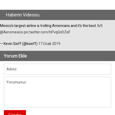
Haberin Videosu
Mexico's largest airline is trolling Americans and it's the best. h/t
@Aeromexico
pic.twitter.com/hPvqGnDZeF
— Kevin Sieff (@ksieff)
17 Ocak 2019
Yorum Ekle