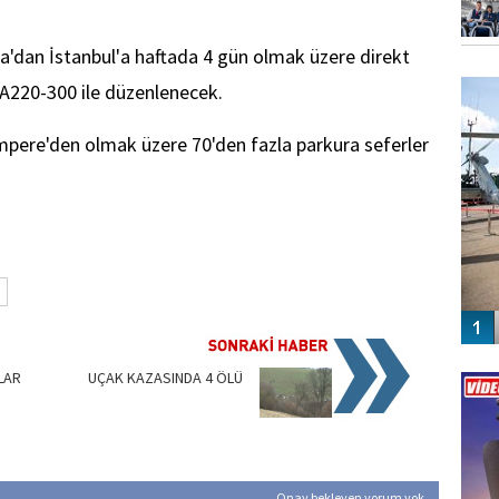
Riga'dan İstanbul'a haftada 4 gün olmak üzere direkt
FO
SİNG
 A220-300 ile düzenlenecek.
Tampere'den olmak üzere 70'den fazla parkura seferler
Vİ
LAR
UÇAK KAZASINDA 4 ÖLÜ
ENGEL
Onay bekleyen yorum yok.