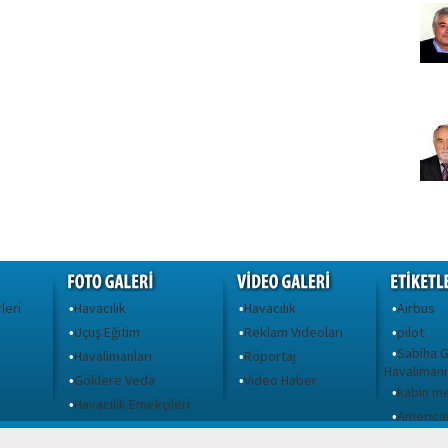
leri
Havacılık
Havacılık
Airbus
•
•
•
Uçuş Eğitim
Reklam Videoları
pilot
•
•
•
Sabiha 
•
Havalimanları
Röportaj
•
•
Havalimanı
Göklere Veda
Video Haber
•
•
kabin m
•
ı
Havacılık Emekçileri
•
American
•