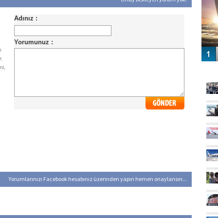
ı
r.
GÜ
ni,
Yorumlarınızı Facebook hesabınız üzerinden yapın hemen onaylansın...