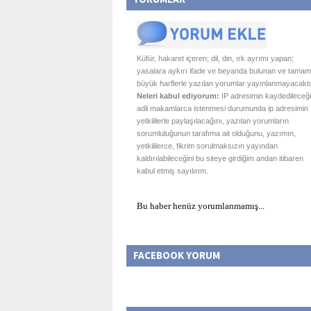
Küfür, hakaret içeren; dil, din, ırk ayrımı yapan;
yasalara aykırı ifade ve beyanda bulunan ve tamam
büyük harflerle yazılan yorumlar yayınlanmayacaktı
Neleri kabul ediyorum:
IP adresimin kaydedileceği
adli makamlarca istenmesi durumunda ip adresimin
yetkililerle paylaşılacağını, yazılan yorumların
sorumluluğunun tarafıma ait olduğunu, yazımın,
yetkililerce, fikrim sorulmaksızın yayından
kaldırılabileceğini bu siteye girdiğim andan itibaren
kabul etmiş sayılırım.
Bu haber henüz yorumlanmamış...
FACEBOOK YORUM