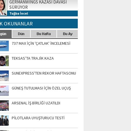
GERMANWINGS KAZASI DAVASI
SÜRÜYOR
Tuğba İncel
K OKUNANLAR
737 MAX İÇİN 'ÇATLAK' İNCELEMESİ
TEKSAS’TA TRAJİK KAZA
SUNEXPRESS'TEN REKOR HAFTASONU
GÜNEŞ TUTULMASI İÇİN ÖZEL UÇUŞ
ARSENAL İŞ BİRLİĞİ UZATILDI
PİLOTLARA UYUŞTURUCU TESTİ