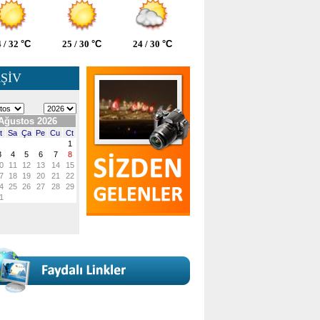
 / 32
°C
25 / 30
°C
24 / 30
°C
ŞİV