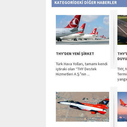
KATEGORİDEKİ DİĞER HABERLER
THY'DEN YENİ ŞİRKET
THY'
DUY
Türk Hava Yolları, tamamı kendi
iştiraki olan “THY Destek
THY, 
Hizmetleri A.Ş.”nin ...
Termi
yangın