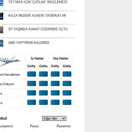
737 MAX İÇİN 'ÇATLAK' İNCELEMESİ
KAZA NEDENİ ASKERİ TATBİKAT MI
97 YAŞINDA KANAT ÜZERİNDE UÇTU
ABD YAPTIRIMI KALDIRDI
UŞ BİLGİLERİ
İç Hatlar
Dış Hatlar
Geliş
Gidiş
Geliş
Gidiş
ul Havalimanı
a Gökçen
ra
ya
VA DURUMU
nbul
umartesi
Pazar
Pazartesi