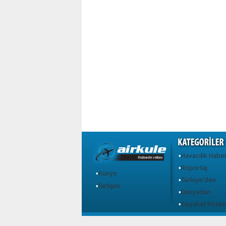
Havacılık Haber
•
Röportaj
•
Künye
•
Türkiye'den
•
İletişim
•
Dünyadan
•
Seyahat Rotas
•