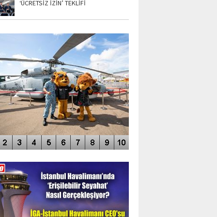
‘ÜCRETSİZ İZİN’ TEKLİFİ
TO GALERİ
APUR AIRSHOW-2020
DEO GALERİ
LERİN AŞILDIĞI HAVALİMANI