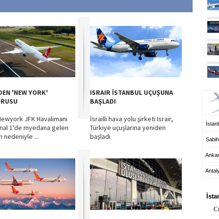
UÇ
DEN 'NEW YORK'
ISRAIR İSTANBUL UÇUŞUNA
URUSU
BAŞLADI
Newyork JFK Havalimanı
İsrailli hava yolu şirketi Israir,
İstanb
nal 1'de myedana gelen
Türkiye uçuşlarına yeniden
 nedeniyle ...
başladı
Sabih
Anka
Antal
HA
İsta
C