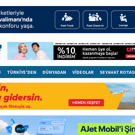
J
TÜRKİYE'DEN
DÜNYADAN
VİDEOLAR
SEYAHAT ROTAS