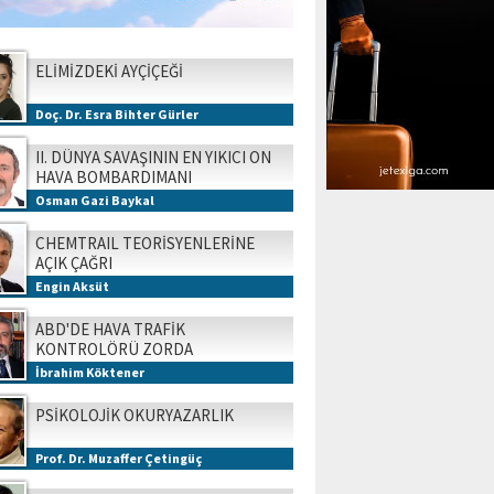
ELİMİZDEKİ AYÇİÇEĞİ
Doç. Dr. Esra Bihter Gürler
II. DÜNYA SAVAŞININ EN YIKICI ON
HAVA BOMBARDIMANI
Osman Gazi Baykal
CHEMTRAIL TEORİSYENLERİNE
AÇIK ÇAĞRI
Engin Aksüt
ABD'DE HAVA TRAFİK
KONTROLÖRÜ ZORDA
İbrahim Köktener
PSİKOLOJİK OKURYAZARLIK
Prof. Dr. Muzaffer Çetingüç