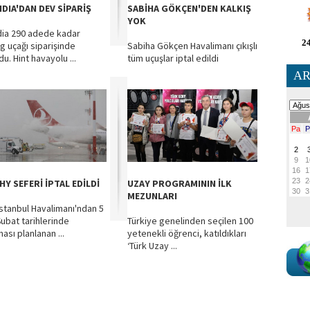
NDIA'DAN DEV SİPARİŞ
SABİHA GÖKÇEN'DEN KALKIŞ
YOK
ndia 290 adede kadar
24
g uçağı siparişinde
Sabiha Gökçen Havalimanı çıkışlı
u. Hint havayolu ...
tüm uçuşlar iptal edildi
AR
HY SEFERİ İPTAL EDİLDİ
UZAY PROGRAMININ İLK
MEZUNLARI
İstanbul Havalimanı'ndan 5
Şubat tarihlerinde
Türkiye genelinden seçilen 100
ası planlanan ...
yetenekli öğrenci, katıldıkları
‘Türk Uzay ...