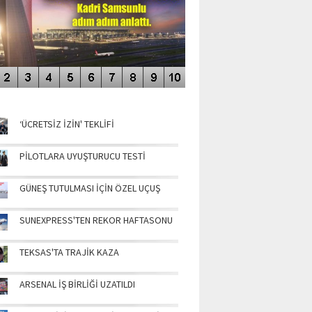
NÜN MANŞETLERİ
‘ÜCRETSİZ İZİN' TEKLİFİ
PİLOTLARA UYUŞTURUCU TESTİ
GÜNEŞ TUTULMASI İÇİN ÖZEL UÇUŞ
SUNEXPRESS'TEN REKOR HAFTASONU
TEKSAS'TA TRAJİK KAZA
ARSENAL İŞ BİRLİĞİ UZATILDI