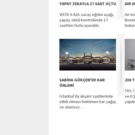
YAPAY ZEKAYLA 17 SAAT UÇTU
AIR I
VISTA X-62A savaş eğitim uçağı,
Air I
yapay zekâ kontrolünde 17
Boein
saatten fazla uçuruldu
bulund
SABİHA GÖKÇEN'DE KAR
238 T
ÖNLEMİ
THY, 
İstanbul'da akşam saatlerinde
ve 6 
etkili olması beklenen kar yağışı
yapılm
ve olumsuz ...