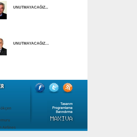
UNUTMAYACAĞIZ...
Onur Güntürkün
UNUTMAYACAĞIZ…
Ünal Başusta
Gökçen
emuru
 Airlines