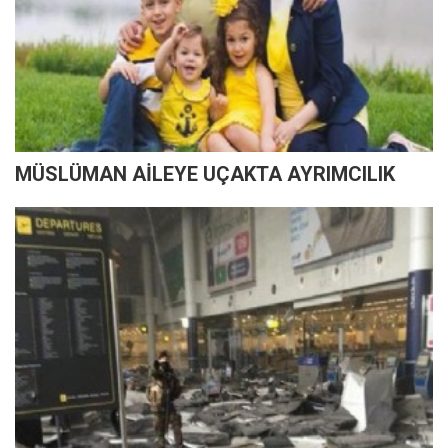
MÜSLÜMAN AİLEYE UÇAKTA AYRIMCILIK