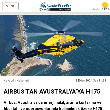
MENÜ
İstanbul
24/32
Havacılık Haberleri
8 Ekim 2024 Salı 11:31
AIRBUS’TAN AVUSTRALYA’YA H175
Airbus, Avustralya’da enerji nakil, arama kurtarma ve
tıbbi tahliye operasyonlarında kullanılmak üzere H175