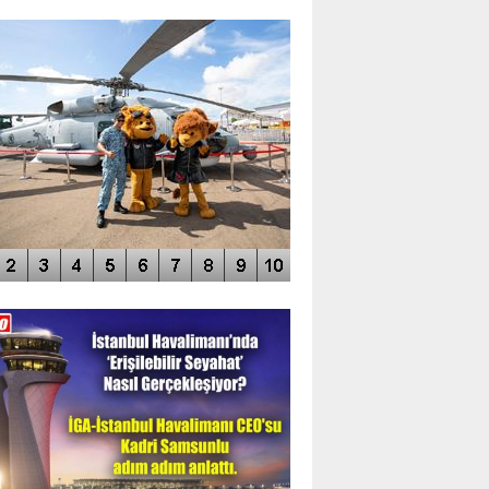
TO GALERİ
APUR AIRSHOW-2020
DEO GALERİ
LERİN AŞILDIĞI HAVALİMANI