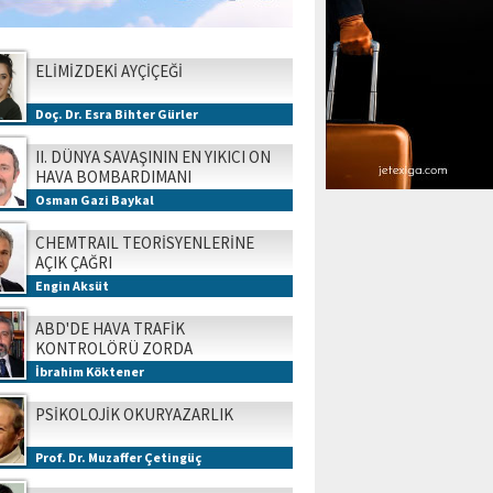
ELİMİZDEKİ AYÇİÇEĞİ
Doç. Dr. Esra Bihter Gürler
II. DÜNYA SAVAŞININ EN YIKICI ON
HAVA BOMBARDIMANI
Osman Gazi Baykal
CHEMTRAIL TEORİSYENLERİNE
AÇIK ÇAĞRI
Engin Aksüt
ABD'DE HAVA TRAFİK
KONTROLÖRÜ ZORDA
İbrahim Köktener
PSİKOLOJİK OKURYAZARLIK
Prof. Dr. Muzaffer Çetingüç