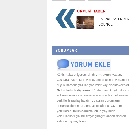
EMIRATES'TEN YEN
LOUNGE
YORUMLAR
Küfür, hakaret içeren; dil, din, ırk ayrımı yapan;
yasalara aykırı ifade ve beyanda bulunan ve tamam
büyük harflerle yazılan yorumlar yayınlanmayacaktı
Neleri kabul ediyorum:
IP adresimin kaydedileceği
adli makamlarca istenmesi durumunda ip adresimin
yetkililerle paylaşılacağını, yazılan yorumların
sorumluluğunun tarafıma ait olduğunu, yazımın,
yetkililerce, fikrim sorulmaksızın yayından
kaldırılabileceğini bu siteye girdiğim andan itibaren
kabul etmiş sayılırım.