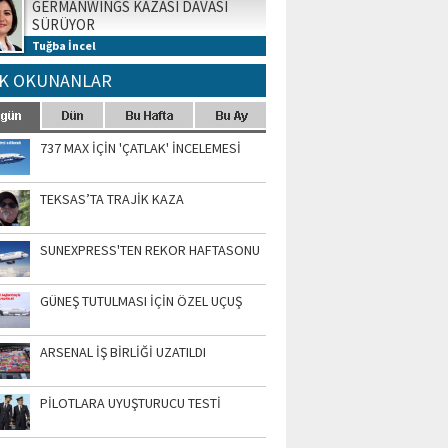
GERMANWINGS KAZASI DAVASI
SÜRÜYOR
Tuğba İncel
K OKUNANLAR
737 MAX İÇİN 'ÇATLAK' İNCELEMESİ
TEKSAS’TA TRAJİK KAZA
SUNEXPRESS'TEN REKOR HAFTASONU
GÜNEŞ TUTULMASI İÇİN ÖZEL UÇUŞ
ARSENAL İŞ BİRLİĞİ UZATILDI
PİLOTLARA UYUŞTURUCU TESTİ