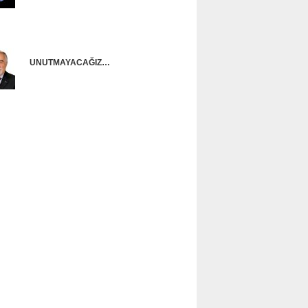
Onur Güntürkün
UNUTMAYACAĞIZ…
Ünal Başusta