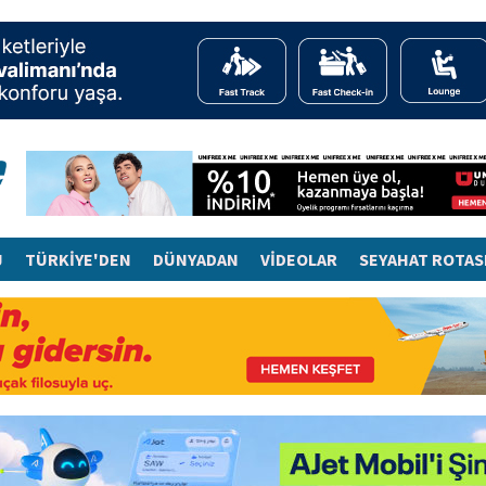
J
TÜRKİYE'DEN
DÜNYADAN
VİDEOLAR
SEYAHAT ROTAS