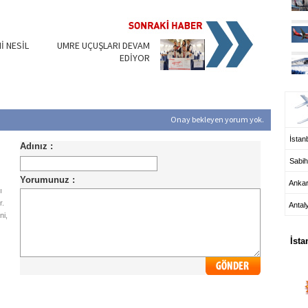
İ NESİL
UMRE UÇUŞLARI DEVAM
EDİYOR
UÇ
Onay bekleyen yorum yok.
İstanb
Sabih
Anka
ı
r.
Antal
ni,
HA
İsta