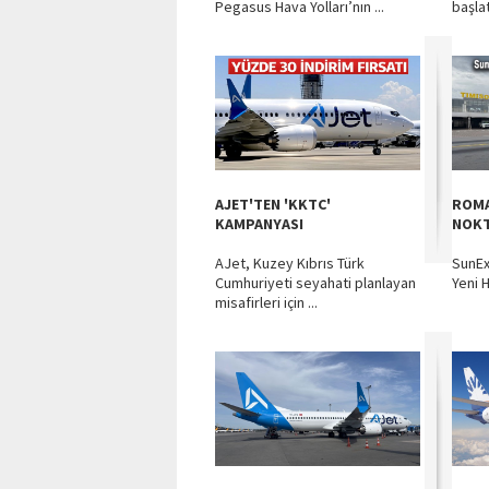
Pegasus Hava Yolları’nın ...
başlat
AJET'TEN 'KKTC'
ROMA
KAMPANYASI
NOKT
AJet, Kuzey Kıbrıs Türk
SunEx
Cumhuriyeti seyahati planlayan
Yeni 
misafirleri için ...