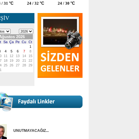
 / 31
°C
24 / 32
°C
24 / 30
°C
ŞİV
UNUTMAYACAĞIZ...