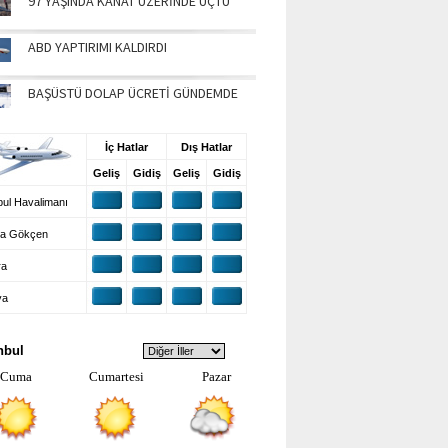
97 YAŞINDA KANAT ÜZERİNDE UÇTU
ABD YAPTIRIMI KALDIRDI
BAŞÜSTÜ DOLAP ÜCRETİ GÜNDEMDE
UŞ BİLGİLERİ
İç Hatlar
Dış Hatlar
Geliş
Gidiş
Geliş
Gidiş
ul Havalimanı
a Gökçen
ra
ya
VA DURUMU
nbul
Cuma
Cumartesi
Pazar