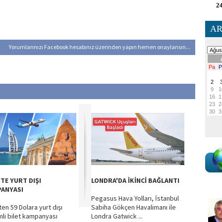
24
AR
Yorumlarınızı Facebook hesabınız üzerinden yapın hemen onaylansın...
'TE YURT DIŞI
LONDRA'DA İKİNCİ BAĞLANTI
ANYASI
Pegasus Hava Yolları, İstanbul
ten 59 Dolara yurt dışı
Sabiha Gökçen Havalimanı ile
imli bilet kampanyası
Londra Gatwick ...