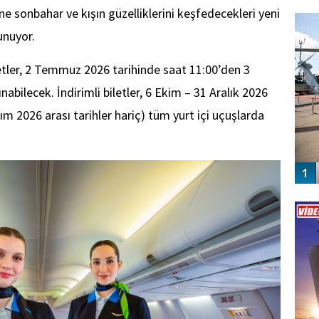
FO
ne sonbahar ve kışın güzelliklerini keşfedecekleri yeni
SİNG
unuyor.
tler, 2 Temmuz 2026 tarihinde saat 11:00’den 3
bilecek. İndirimli biletler, 6 Ekim – 31 Aralık 2026
ım 2026 arası tarihler hariç) tüm yurt içi uçuşlarda
Vİ
ENGEL