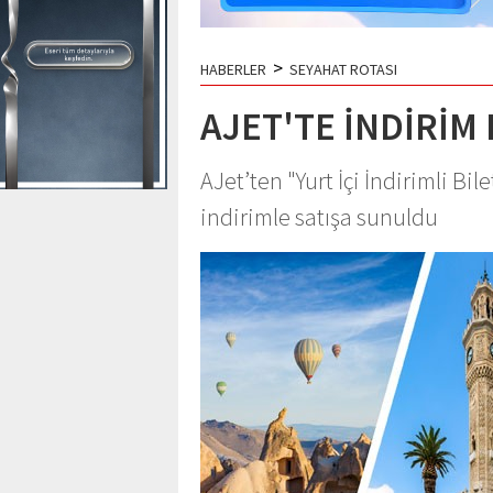
>
HABERLER
SEYAHAT ROTASI
AJET'TE İNDİRİM
AJet’ten "Yurt İçi İndirimli Bi
indirimle satışa sunuldu