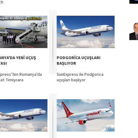
tı
NYA'DA YENİ UÇUŞ
PODGORİCA UÇUŞLARI
ASI
BAŞLIYOR
press’ten Romanya’da
SunExpress ile Podgorica
Hat: Timişoara
uçuşları başlıyor