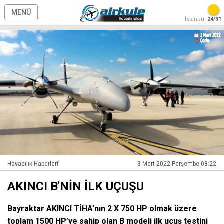
MENÜ
İstanbul
24/31
Havacılık Haberleri
3 Mart 2022 Perşembe 08:22
AKINCI B'NİN İLK UÇUŞU
Bayraktar AKINCI TİHA’nın 2 X 750 HP olmak üzere
toplam 1500 HP’ye sahip olan B modeli ilk uçuş testini