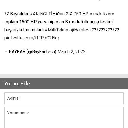
?? Bayraktar
#AKINCI
TİHA’nın 2 X 750 HP olmak üzere
toplam 1500 HP’ye sahip olan B modeli ilk uçuş testini
başarıyla tamamladı.
#MilliTeknolojiHamlesi
????????????
pic.twitter.com/fIFPxC2Ekq
— BAYKAR (@BaykarTech)
March 2, 2022
Yorum Ekle