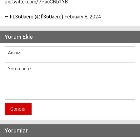
pic.twitter.com/7PacCNb1YB
— FL360aero (@fl360aero)
February 8, 2024
Yorum Ekle
Gönder
Yorumlar