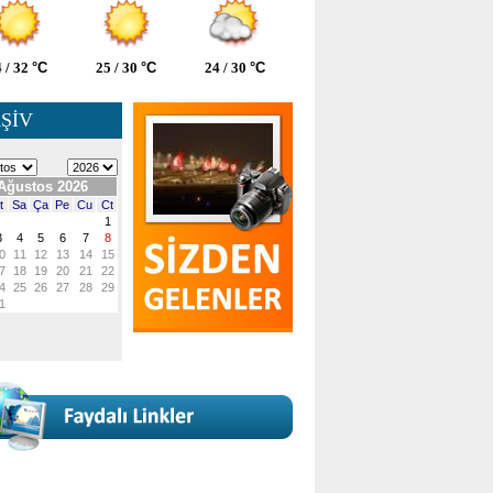
 / 32
°C
25 / 30
°C
24 / 30
°C
ŞİV