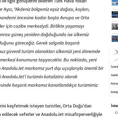
le ilgili görüşlerini bildiren Türk Hava Yolları
er Aycı;
“Akdeniz bölgemiz eşsiz doğası, koyları,
e pandemi öncesine kadar başta Avrupa ve Orta
er için cazibe merkeziydi. Birlikte yaşamayı
onrası güneş yeniden doğduğunda ise ülkemiz
duğunu göreceğiz. Gerek salgınla başarılı
UÇ
 güvenli turizm olanakları ülkemizi yeni dönemde
m merkezi konumuna taşıyacaktır. Bu noktada, yeni
n AnadoluJet markamız yurt dışı uçuşlarıyla önemli bir
İstanb
 AnadoluJet’i turizmin katalizörü olarak
Sabih
esinde başarılı markamız kanatlandıkça turizmimiz
Anka
Antal
HA
lerini keşfetmek isteyen turistler, Orta Doğu’dan
İsta
C
 edilecek seferler ve AnadoluJet misafirperverliğiyle