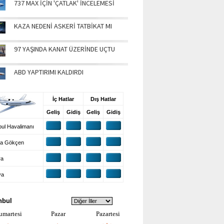
737 MAX İÇİN 'ÇATLAK' İNCELEMESİ
KAZA NEDENİ ASKERİ TATBİKAT MI
97 YAŞINDA KANAT ÜZERİNDE UÇTU
ABD YAPTIRIMI KALDIRDI
UŞ BİLGİLERİ
İç Hatlar
Dış Hatlar
Geliş
Gidiş
Geliş
Gidiş
ul Havalimanı
a Gökçen
ra
ya
VA DURUMU
nbul
umartesi
Pazar
Pazartesi