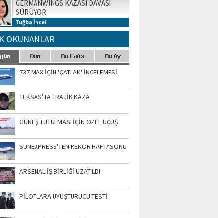
GERMANWINGS KAZASI DAVASI
SÜRÜYOR
Tuğba İncel
K OKUNANLAR
737 MAX İÇİN 'ÇATLAK' İNCELEMESİ
TEKSAS’TA TRAJİK KAZA
GÜNEŞ TUTULMASI İÇİN ÖZEL UÇUŞ
SUNEXPRESS'TEN REKOR HAFTASONU
ARSENAL İŞ BİRLİĞİ UZATILDI
PİLOTLARA UYUŞTURUCU TESTİ