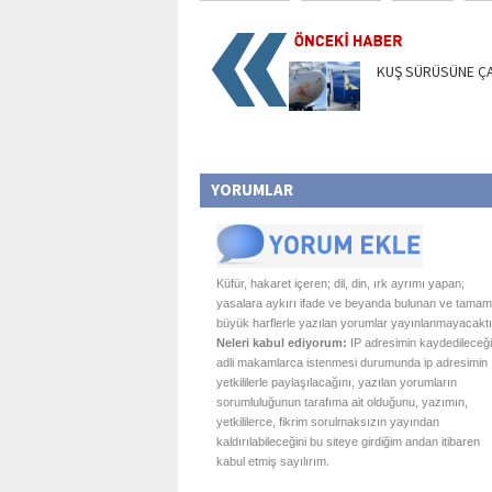
KUŞ SÜRÜSÜNE Ç
YORUMLAR
Küfür, hakaret içeren; dil, din, ırk ayrımı yapan;
yasalara aykırı ifade ve beyanda bulunan ve tamam
büyük harflerle yazılan yorumlar yayınlanmayacaktı
Neleri kabul ediyorum:
IP adresimin kaydedileceği
adli makamlarca istenmesi durumunda ip adresimin
yetkililerle paylaşılacağını, yazılan yorumların
sorumluluğunun tarafıma ait olduğunu, yazımın,
yetkililerce, fikrim sorulmaksızın yayından
kaldırılabileceğini bu siteye girdiğim andan itibaren
kabul etmiş sayılırım.