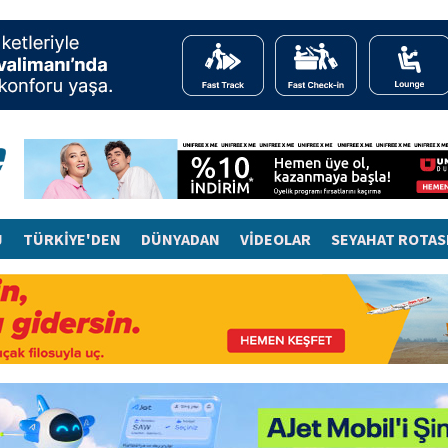
J
TÜRKİYE'DEN
DÜNYADAN
VİDEOLAR
SEYAHAT ROTAS