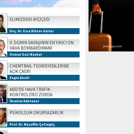
ELİMİZDEKİ AYÇİÇEĞİ
Doç. Dr. Esra Bihter Gürler
II. DÜNYA SAVAŞININ EN YIKICI ON
HAVA BOMBARDIMANI
Osman Gazi Baykal
CHEMTRAIL TEORİSYENLERİNE
AÇIK ÇAĞRI
Engin Aksüt
ABD'DE HAVA TRAFİK
KONTROLÖRÜ ZORDA
İbrahim Köktener
PSİKOLOJİK OKURYAZARLIK
Prof. Dr. Muzaffer Çetingüç