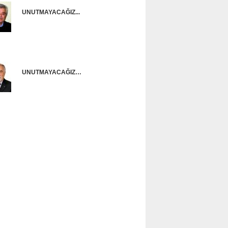
UNUTMAYACAĞIZ...
Onur Güntürkün
UNUTMAYACAĞIZ…
Ünal Başusta