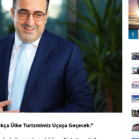
GÜ
tıkça Ülke Turizmimiz Uçuşa Geçecek.”