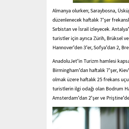
Almanya olurken; Saraybosna, Üsküp
düzenlenecek haftalık 7’şer frekans
Sırbistan ve İsrail izleyecek. Antal
turistler için ayrıca Zürih, Brüksel
Hannover’den 3’er, Sofya’dan 2, Brem
AnadoluJet’in Turizm hamlesi kaps
Birmingham’dan haftalık 7’şer, Kie
olmak üzere haftalık 25 frekans uçuş
turistlerin ilgi odağı olan Bodrum 
Amsterdam’dan 2’şer ve Priştine’den