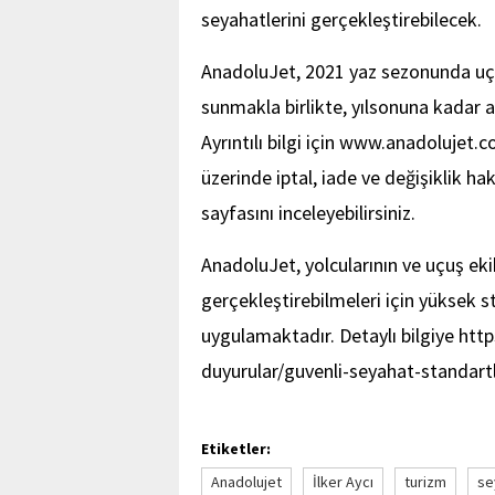
seyahatlerini gerçekleştirebilecek.
AnadoluJet, 2021 yaz sezonunda uçmay
sunmakla birlikte, yılsonuna kadar al
Ayrıntılı bilgi için www.anadolujet.co
üzerinde iptal, iade ve değişiklik hakla
sayfasını inceleyebilirsiniz.
AnadoluJet, yolcularının ve uçuş ekib
gerçekleştirebilmeleri için yüksek s
uygulamaktadır. Detaylı bilgiye ht
duyurular/guvenli-seyahat-standartla
Etiketler:
Anadolujet
İlker Aycı
turizm
se