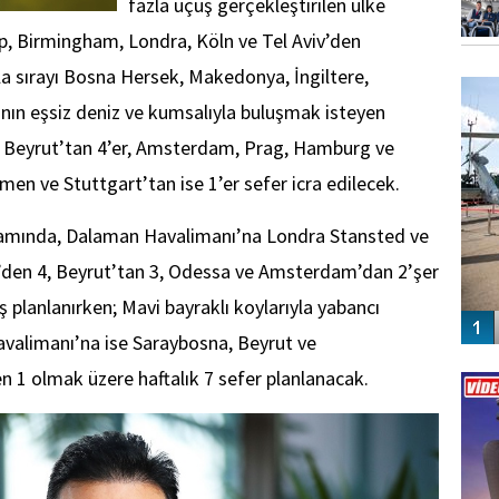
fazla uçuş gerçekleştirilen ülke
, Birmingham, Londra, Köln ve Tel Aviv’den
FO
la sırayı Bosna Hersek, Makedonya, İngiltere,
SİNG
ya’nın eşsiz deniz ve kumsalıyla buluşmak isteyen
 ve Beyrut’tan 4’er, Amsterdam, Prag, Hamburg ve
en ve Stuttgart’tan ise 1’er sefer icra edilecek.
amında, Dalaman Havalimanı’na Londra Stansted ve
v’den 4, Beyrut’tan 3, Odessa ve Amsterdam’dan 2’şer
 planlanırken; Mavi bayraklı koylarıyla yabancı
Havalimanı’na ise Saraybosna, Beyrut ve
Vİ
 1 olmak üzere haftalık 7 sefer planlanacak.
ENGEL