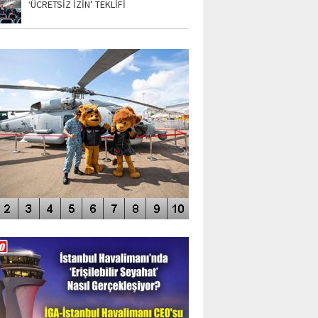
‘ÜCRETSİZ İZİN’ TEKLİFİ
TO GALERİ
APUR AIRSHOW-2020
DEO GALERİ
LERİN AŞILDIĞI HAVALİMANI