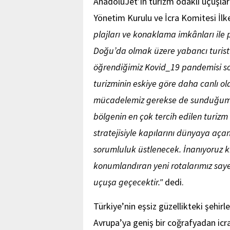
AnadoluJet’in turizm odaklı uçuşları i
Yönetim Kurulu ve İcra Komitesi İlk
plajları ve konaklama imkânları il
Doğu’da olmak üzere yabancı turistl
öğrendiğimiz Kovid_19 pandemisi s
turizminin eskiye göre daha canlı ol
mücadelemiz gerekse de sunduğumuz
bölgenin en çok tercih edilen turiz
stratejisiyle kapılarını dünyaya aça
sorumluluk üstlenecek. İnanıyoruz ki
konumlandıran yeni rotalarımız say
uçuşa geçecektir."
dedi.
Türkiye’nin eşsiz güzellikteki şehir
Avrupa’ya geniş bir coğrafyadan icra