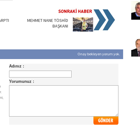
ARPTI
MEHMET NANE TÖSHİD
BAŞKANI
Onay bekleyen yorum yok.
ı
r.
ni,