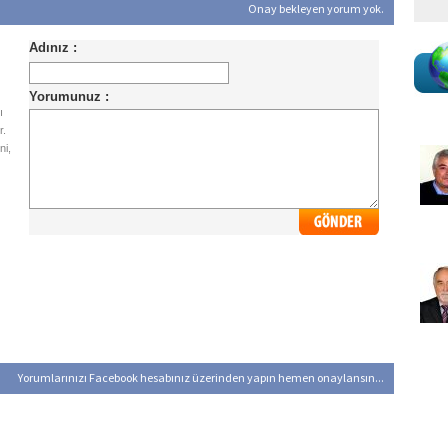
Onay bekleyen yorum yok.
ı
r.
ni,
Yorumlarınızı Facebook hesabınız üzerinden yapın hemen onaylansın...