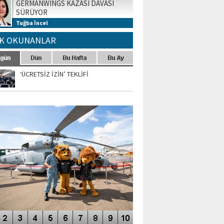
GERMANWINGS KAZASI DAVASI
SÜRÜYOR
Tuğba İncel
K OKUNANLAR
‘ÜCRETSİZ İZİN’ TEKLİFİ
TO GALERİ
APUR AIRSHOW-2020