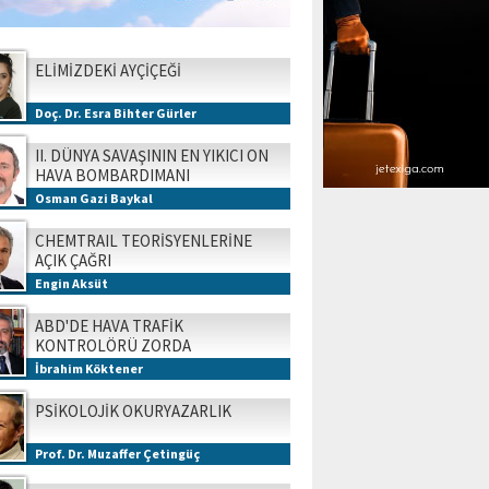
ELİMİZDEKİ AYÇİÇEĞİ
Doç. Dr. Esra Bihter Gürler
II. DÜNYA SAVAŞININ EN YIKICI ON
HAVA BOMBARDIMANI
Osman Gazi Baykal
CHEMTRAIL TEORİSYENLERİNE
AÇIK ÇAĞRI
Engin Aksüt
ABD'DE HAVA TRAFİK
KONTROLÖRÜ ZORDA
İbrahim Köktener
PSİKOLOJİK OKURYAZARLIK
Prof. Dr. Muzaffer Çetingüç