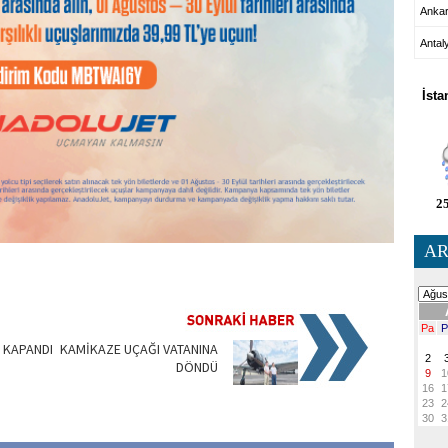
Anka
Antal
HA
İsta
25
AR
 KAPANDI
KAMİKAZE UÇAĞI VATANINA
DÖNDÜ