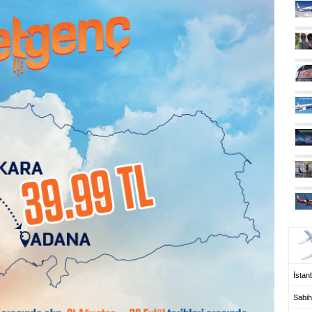
UÇ
İstanb
Sabih