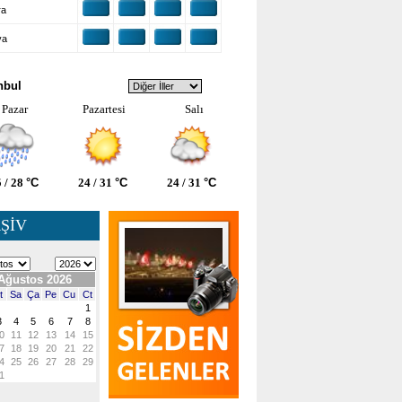
ra
ya
VA DURUMU
nbul
Pazar
Pazartesi
Salı
 / 28
°C
24 / 31
°C
24 / 31
°C
ŞİV