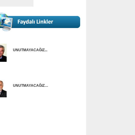
UNUTMAYACAĞIZ...
Onur Güntürkün
UNUTMAYACAĞIZ…
Ünal Başusta