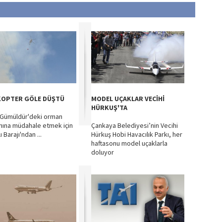
KOPTER GÖLE DÜŞTÜ
MODEL UÇAKLAR VECİHİ
HÜRKUŞ'TA
 Gümüldür'deki orman
nına müdahale etmek için
Çankaya Belediyesi’nin Vecihi
ı Barajı'ndan ...
Hürkuş Hobi Havacılık Parkı, her
haftasonu model uçaklarla
doluyor