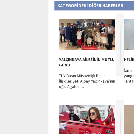
KATEGORİDEKİ DİĞER HABERLER
YALÇINKAYA AİLESİNİN MUTLU
HELİ
GÜNÜ
İzmir
THY Basın Müşavirliği Basın
yangı
İlişkiler Şefi Alpay Yalçınkaya’nın
Tahtal
oğlu Agah’ın ...