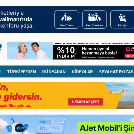
J
TÜRKİYE'DEN
DÜNYADAN
VİDEOLAR
SEYAHAT ROTAS