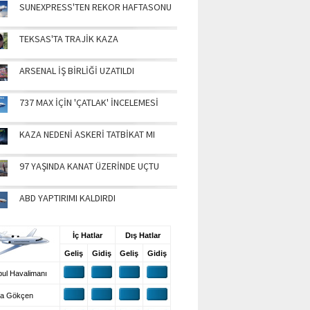
SUNEXPRESS'TEN REKOR HAFTASONU
TEKSAS'TA TRAJİK KAZA
ARSENAL İŞ BİRLİĞİ UZATILDI
737 MAX İÇİN 'ÇATLAK' İNCELEMESİ
KAZA NEDENİ ASKERİ TATBİKAT MI
97 YAŞINDA KANAT ÜZERİNDE UÇTU
ABD YAPTIRIMI KALDIRDI
UŞ BİLGİLERİ
İç Hatlar
Dış Hatlar
Geliş
Gidiş
Geliş
Gidiş
ul Havalimanı
a Gökçen