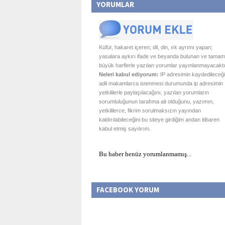
YORUMLAR
Küfür, hakaret içeren; dil, din, ırk ayrımı yapan;
yasalara aykırı ifade ve beyanda bulunan ve tamam
büyük harflerle yazılan yorumlar yayınlanmayacaktı
Neleri kabul ediyorum:
IP adresimin kaydedileceği
adli makamlarca istenmesi durumunda ip adresimin
yetkililerle paylaşılacağını, yazılan yorumların
sorumluluğunun tarafıma ait olduğunu, yazımın,
yetkililerce, fikrim sorulmaksızın yayından
kaldırılabileceğini bu siteye girdiğim andan itibaren
kabul etmiş sayılırım.
Bu haber henüz yorumlanmamış...
FACEBOOK YORUM