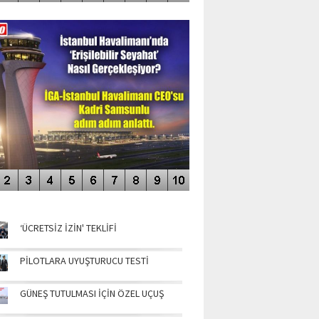
DEO GALERİ
LERİN AŞILDIĞI HAVALİMANI
NÜN MANŞETLERİ
‘ÜCRETSİZ İZİN' TEKLİFİ
PİLOTLARA UYUŞTURUCU TESTİ
GÜNEŞ TUTULMASI İÇİN ÖZEL UÇUŞ