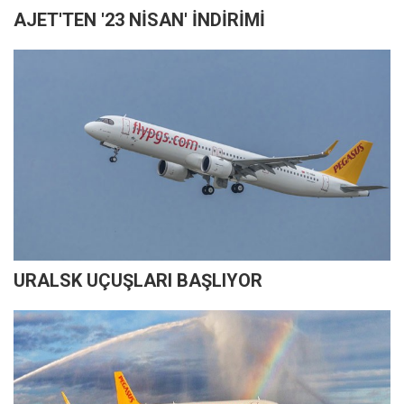
AJET'TEN '23 NİSAN' İNDİRİMİ
URALSK UÇUŞLARI BAŞLIYOR