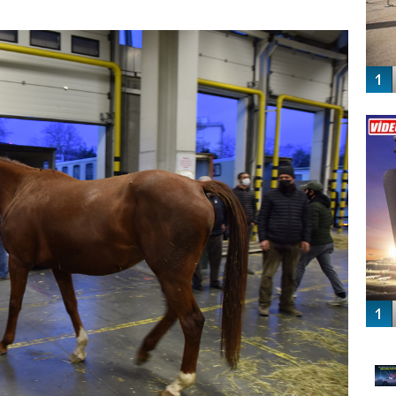
Vİ
ENGEL
GÜ