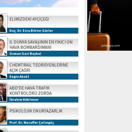
ELİMİZDEKİ AYÇİÇEĞİ
Doç. Dr. Esra Bihter Gürler
II. DÜNYA SAVAŞININ EN YIKICI ON
HAVA BOMBARDIMANI
Osman Gazi Baykal
CHEMTRAIL TEORİSYENLERİNE
AÇIK ÇAĞRI
Engin Aksüt
ABD'DE HAVA TRAFİK
KONTROLÖRÜ ZORDA
İbrahim Köktener
PSİKOLOJİK OKURYAZARLIK
Prof. Dr. Muzaffer Çetingüç