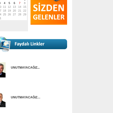
UNUTMAYACAĞIZ...
Onur Güntürkün
UNUTMAYACAĞIZ…
Ünal Başusta