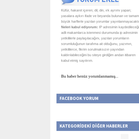
Küfür, hakaret içeren; dil, din, ırk ayrımı yapan;
yasalara aykırı ifade ve beyanda bulunan ve tamam
büyük harflerle yazılan yorumlar yayınlanmayacaktı
Neleri kabul ediyorum:
IP adresimin kaydedileceği
adli makamlarca istenmesi durumunda ip adresimin
yetkililerle paylaşılacağını, yazılan yorumların
sorumluluğunun tarafıma ait olduğunu, yazımın,
yetkililerce, fikrim sorulmaksızın yayından
kaldırılabileceğini bu siteye girdiğim andan itibaren
kabul etmiş sayılırım.
Bu haber henüz yorumlanmamış...
FACEBOOK YORUM
KATEGORİDEKİ DİĞER HABERLER