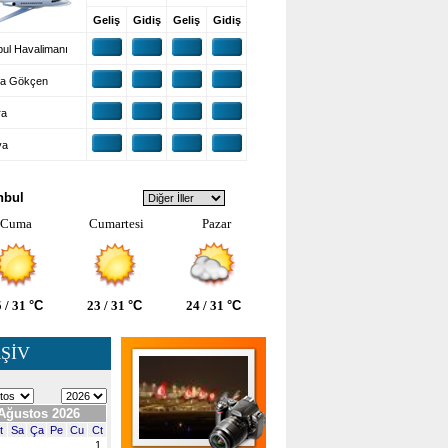
Geliş
Gidiş
Geliş
Gidiş
ul Havalimanı
a Gökçen
ra
ya
VA DURUMU
nbul
Cuma
Cumartesi
Pazar
 / 31
°C
23 / 31
°C
24 / 31
°C
ŞİV