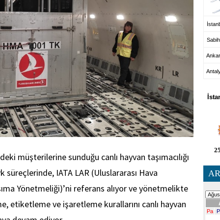
İstanb
Sabih
Anka
Antal
HA
İsta
25
deki müşterilerine sunduğu canlı hayvan taşımacılığı
vk süreçlerinde, IATA LAR (Uluslararası Hava
AR
aşıma Yönetmeliği)’ni referans alıyor ve yönetmelikte
, etiketleme ve işaretleme kurallarını canlı hayvan
aya devam ediyor.