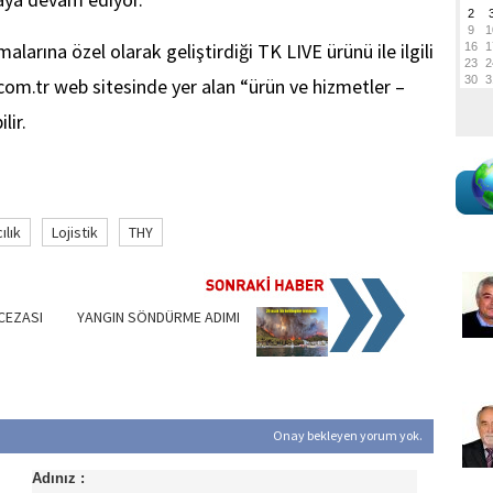
larına özel olarak geliştirdiği TK LIVE ürünü ile ilgili
.com.tr web sitesinde yer alan “ürün ve hizmetler –
lir.
ılık
Lojistik
THY
CEZASI
YANGIN SÖNDÜRME ADIMI
Onay bekleyen yorum yok.