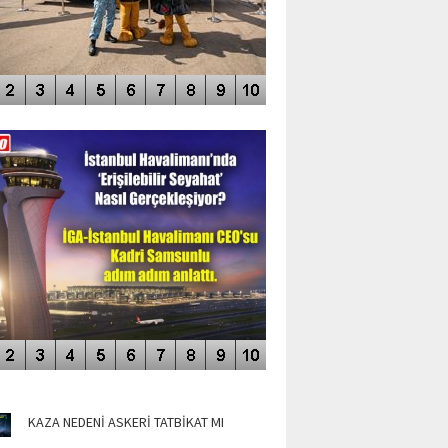
DEO GALERİ
LERİN AŞILDIĞI HAVALİMANI
NÜN MANŞETLERİ
KAZA NEDENİ ASKERİ TATBİKAT MI