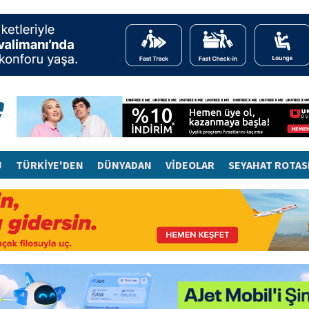
J
TÜRKİYE'DEN
DÜNYADAN
VİDEOLAR
SEYAHAT ROTAS