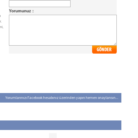
ı
r.
ni,
Yorumlarınızı Facebook hesabınız üzerinden yapın hemen onaylansın...