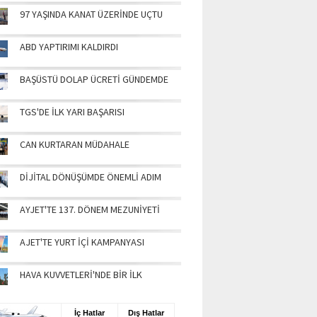
97 YAŞINDA KANAT ÜZERİNDE UÇTU
ABD YAPTIRIMI KALDIRDI
BAŞÜSTÜ DOLAP ÜCRETİ GÜNDEMDE
TGS'DE İLK YARI BAŞARISI
CAN KURTARAN MÜDAHALE
DİJİTAL DÖNÜŞÜMDE ÖNEMLİ ADIM
AYJET'TE 137. DÖNEM MEZUNİYETİ
AJET'TE YURT İÇİ KAMPANYASI
HAVA KUVVETLERİ'NDE BİR İLK
UŞ BİLGİLERİ
İç Hatlar
Dış Hatlar