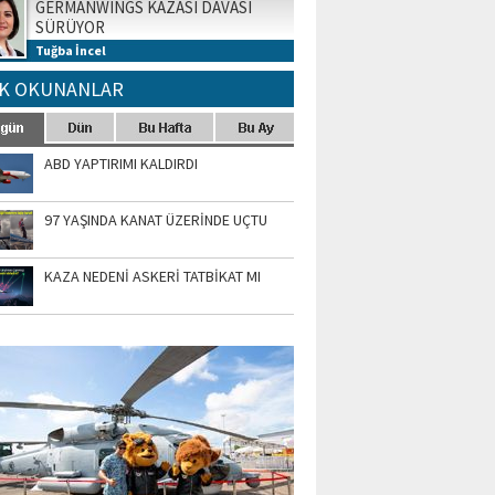
GERMANWINGS KAZASI DAVASI
SÜRÜYOR
Tuğba İncel
K OKUNANLAR
ABD YAPTIRIMI KALDIRDI
97 YAŞINDA KANAT ÜZERİNDE UÇTU
KAZA NEDENİ ASKERİ TATBİKAT MI
TO GALERİ
APUR AIRSHOW-2020