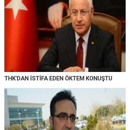
THK'DAN İSTİFA EDEN ÖKTEM KONUŞTU