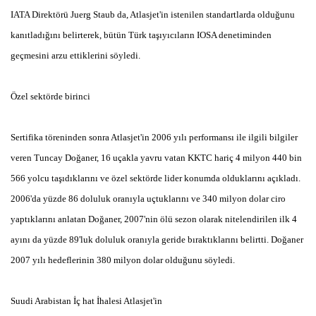
IATA Direktörü Juerg Staub da, Atlasjet'in istenilen standartlarda olduğunu
kanıtladığını belirterek, bütün Türk taşıyıcıların IOSA denetiminden
geçmesini arzu ettiklerini söyledi.
Özel sektörde birinci
Sertifika töreninden sonra Atlasjet'in 2006 yılı performansı ile ilgili bilgiler
veren Tuncay Doğaner, 16 uçakla yavru vatan KKTC hariç 4 milyon 440 bin
566 yolcu taşıdıklarını ve özel sektörde lider konumda olduklarını açıkladı.
2006'da yüzde 86 doluluk oranıyla uçtuklarını ve 340 milyon dolar ciro
yaptıklarını anlatan Doğaner, 2007'nin ölü sezon olarak nitelendirilen ilk 4
ayını da yüzde 89'luk doluluk oranıyla geride bıraktıklarını belirtti. Doğaner
2007 yılı hedeflerinin 380 milyon dolar olduğunu söyledi.
Suudi Arabistan İç hat İhalesi Atlasjet'in