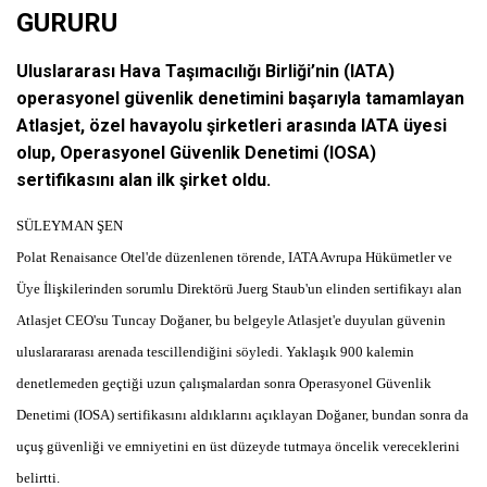
GURURU
Uluslararası Hava Taşımacılığı Birliği’nin (IATA)
operasyonel güvenlik denetimini başarıyla tamamlayan
Atlasjet, özel havayolu şirketleri arasında IATA üyesi
olup, Operasyonel Güvenlik Denetimi (IOSA)
sertifikasını alan ilk şirket oldu.
SÜLEYMAN ŞEN
Polat Renaisance Otel'de düzenlenen törende, IATA Avrupa Hükümetler ve
Üye İlişkilerinden sorumlu Direktörü Juerg Staub'un elinden sertifikayı alan
Atlasjet CEO'su Tuncay Doğaner, bu belgeyle Atlasjet'e duyulan güvenin
uluslarararası arenada tescillendiğini söyledi. Yaklaşık 900 kalemin
denetlemeden geçtiği uzun çalışmalardan sonra Operasyonel Güvenlik
Denetimi (IOSA) sertifikasını aldıklarını açıklayan Doğaner, bundan sonra da
uçuş güvenliği ve emniyetini en üst düzeyde tutmaya öncelik vereceklerini
belirtti.