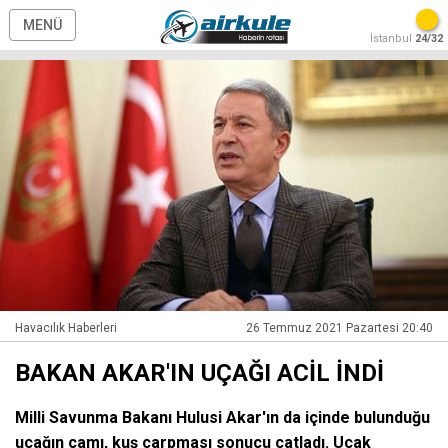
MENÜ
İstanbul
24/32
Havacılık Haberleri
26 Temmuz 2021 Pazartesi 20:40
BAKAN AKAR'IN UÇAĞI ACİL İNDİ
Milli Savunma Bakanı Hulusi Akar'ın da içinde bulunduğu
uçağın camı, kuş çarpması sonucu çatladı. Uçak