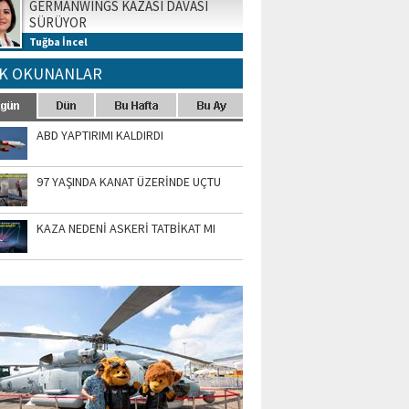
GERMANWINGS KAZASI DAVASI
SÜRÜYOR
Tuğba İncel
K OKUNANLAR
ABD YAPTIRIMI KALDIRDI
97 YAŞINDA KANAT ÜZERİNDE UÇTU
KAZA NEDENİ ASKERİ TATBİKAT MI
TO GALERİ
APUR AIRSHOW-2020