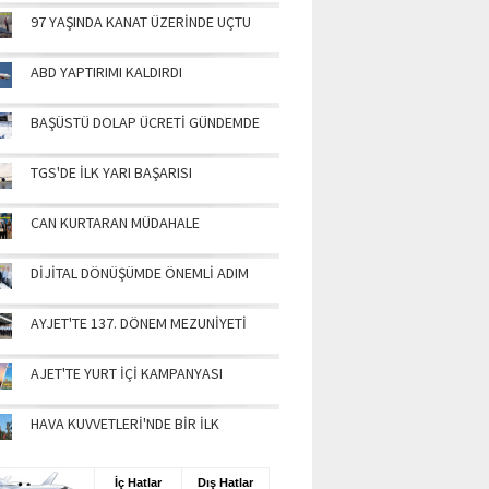
97 YAŞINDA KANAT ÜZERİNDE UÇTU
ABD YAPTIRIMI KALDIRDI
BAŞÜSTÜ DOLAP ÜCRETİ GÜNDEMDE
TGS'DE İLK YARI BAŞARISI
CAN KURTARAN MÜDAHALE
DİJİTAL DÖNÜŞÜMDE ÖNEMLİ ADIM
AYJET'TE 137. DÖNEM MEZUNİYETİ
AJET'TE YURT İÇİ KAMPANYASI
HAVA KUVVETLERİ'NDE BİR İLK
UŞ BİLGİLERİ
İç Hatlar
Dış Hatlar