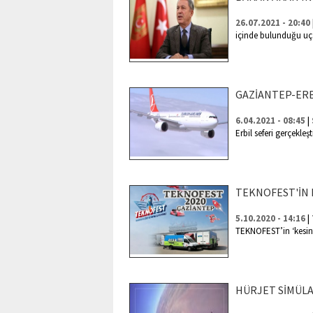
26.07.2021 - 20:40
içinde bulunduğu uça
GAZİANTEP-ERB
|
6.04.2021 - 08:45
Erbil seferi gerçekleş
TEKNOFEST'İN 
|
5.10.2020 - 14:16
TEKNOFEST’in ‘kesint
HÜRJET SİMÜL