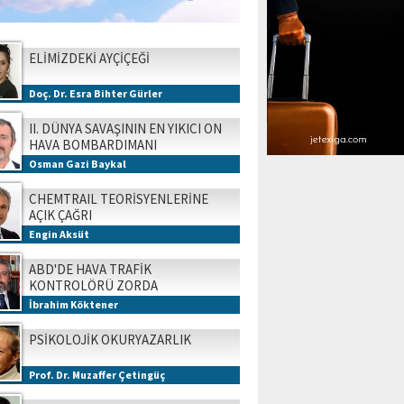
ELİMİZDEKİ AYÇİÇEĞİ
Doç. Dr. Esra Bihter Gürler
II. DÜNYA SAVAŞININ EN YIKICI ON
HAVA BOMBARDIMANI
Osman Gazi Baykal
CHEMTRAIL TEORİSYENLERİNE
AÇIK ÇAĞRI
Engin Aksüt
ABD'DE HAVA TRAFİK
KONTROLÖRÜ ZORDA
İbrahim Köktener
PSİKOLOJİK OKURYAZARLIK
Prof. Dr. Muzaffer Çetingüç