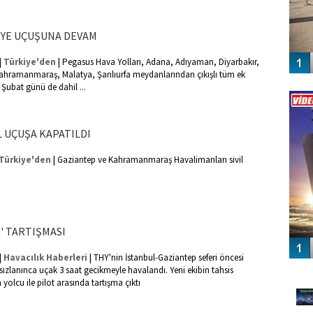
İYE UÇUŞUNA DEVAM
|
|
Türkiye'den
Pegasus Hava Yolları, Adana, Adıyaman, Diyarbakır,
Kahramanmaraş, Malatya, Şanlıurfa meydanlarından çıkışlı tüm ek
Vİ
9 Şubat günü de dahil ...
ENGEL
İL UÇUŞA KAPATILDI
|
Türkiye'den
Gaziantep ve Kahramanmaraş Havalimanları sivil
' TARTIŞMASI
|
|
Havacılık Haberleri
THY'nin İstanbul-Gaziantep seferi öncesi
GÜ
tsızlanınca uçak 3 saat gecikmeyle havalandı. Yeni ekibin tahsis
yolcu ile pilot arasında tartışma çıktı