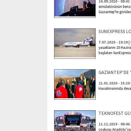
24.09.2020 - 08:41
simülatörünün benzer
Gaziantep'te görüle
SUNEXPRESS L
|
7.07.2020 - 10:29
yasaklarını 10 Hazira
başlatan SunExpress,
GAZİANTEP'DE 
21.01.2020 - 15:20
Havalimanında devam
TEKNOFEST GÜ
11.12.2019 - 08:46
coşkusu Anadolu’ya