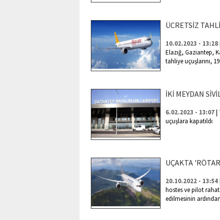
ÜCRETSİZ TAHL
10.02.2023 - 13:28
Elazığ, Gaziantep, 
tahliye uçuşlarını, 1
İKİ MEYDAN SİV
|
6.02.2023 - 13:07
uçuşlara kapatıldı
UÇAKTA 'RÖTAR
20.10.2022 - 13:54
hostes ve pilot raha
edilmesinin ardından 