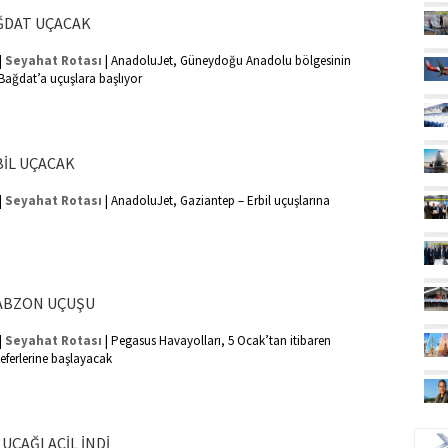
ĞDAT UÇACAK
|
|
Seyahat Rotası
AnadoluJet, Güneydoğu Anadolu bölgesinin
 Bağdat’a uçuşlara başlıyor
İL UÇACAK
|
|
Seyahat Rotası
AnadoluJet, Gaziantep – Erbil uçuşlarına
ABZON UÇUŞU
|
|
Seyahat Rotası
Pegasus Havayolları, 5 Ocak’tan itibaren
eferlerine başlayacak
UÇ
UÇAĞI ACİL İNDİ