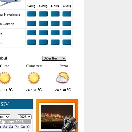
Geliş
Gidiş
Geliş
Gidiş
ul Havalimanı
a Gökçen
ra
ya
VA DURUMU
nbul
Cuma
Cumartesi
Pazar
 / 31
°C
24 / 31
°C
24 / 30
°C
ŞİV