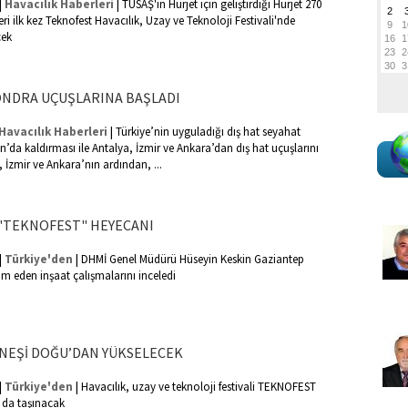
|
|
Havacılık Haberleri
TUSAŞ'ın Hürjet için geliştirdiği Hürjet 270
i ilk kez Teknofest Havacılık, Uzay ve Teknoloji Festivali'nde
cek
ONDRA UÇUŞLARINA BAŞLADI
|
Havacılık Haberleri
Türkiye’nin uyguladığı dış hat seyahat
n’da kaldırması ile Antalya, İzmir ve Ankara’dan dış hat uçuşlarını
 İzmir ve Ankara’nın ardından, ...
"TEKNOFEST" HEYECANI
|
|
Türkiye'den
DHMİ Genel Müdürü Hüseyin Keskin Gaziantep
 eden inşaat çalışmalarını inceledi
NEŞİ DOĞU’DAN YÜKSELECEK
|
|
Türkiye'den
Havacılık, uzay ve teknoloji festivali TEKNOFEST
 da taşınacak