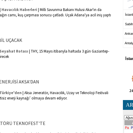
|
|
Havacılık Haberleri
Milli Savunma Bakanı Hulusi Akar'ın da
ğın camı, kuş çarpması sonucu çatladı. Uçak Adana'ya acil iniş yaptı
İstanb
Sabih
Anka
İL UÇACAK
Antal
HA
|
Seyahat Rotası
THY, 15 Mayıs itibarıyla haftada 3 gün Gaziantep-
tirecek
İsta
ENERJİSİ AKSA'DAN
24
|
Türkiye'den
Aksa Jeneratör, Havacılık, Uzay ve Teknoloji Festivali
isiz enerji kaynağı’ olmaya devam ediyor.
AR
ATÖRÜ TEKNOFEST'TE