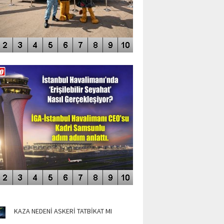
DEO GALERİ
LERİN AŞILDIĞI HAVALİMANI
NÜN MANŞETLERİ
KAZA NEDENİ ASKERİ TATBİKAT MI