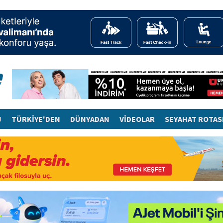
J
TÜRKİYE'DEN
DÜNYADAN
VİDEOLAR
SEYAHAT ROTAS