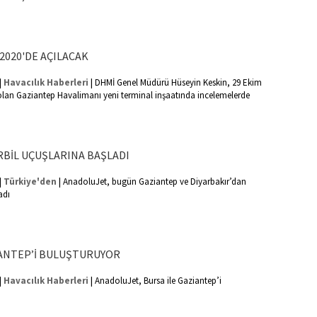
2020'DE AÇILACAK
|
|
Havacılık Haberleri
DHMİ Genel Müdürü Hüseyin Keskin, 29 Ekim
olan Gaziantep Havalimanı yeni terminal inşaatında incelemelerde
BİL UÇUŞLARINA BAŞLADI
|
|
Türkiye'den
AnadoluJet, bugün Gaziantep ve Diyarbakır’dan
adı
İANTEP’İ BULUŞTURUYOR
|
|
Havacılık Haberleri
AnadoluJet, Bursa ile Gaziantep’i