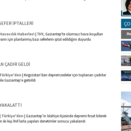
SEFER İPTALLERİ
ÇO
|
Havacılık Haberleri
THY, Gaziantep'te olumsuz hava koşulları
rın için planlanmış bazı seferlerin iptal edildiğini duyurdu
N ÇADIR GELDİ
|
Türkiye'den
Kırgızistan'dan depremzedeler için toplanan çadırlar
le Gaziantep'e getirildi
FO
SİNG
 YAKALATTI
|
|
Türkiye'den
Gaziantep’in İslahiye ilçesinde depremi fırsat bilerek
an iki kişi İHA’larla yapılan denetimler sonucu yakalandı