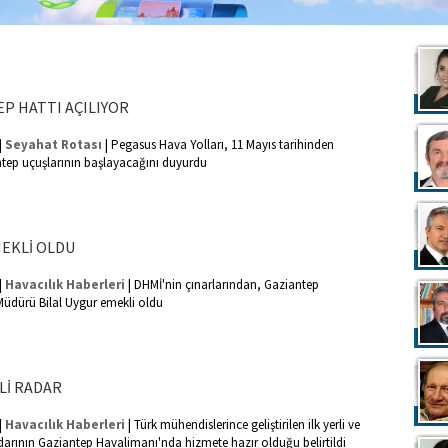
EP HATTI AÇILIYOR
|
|
Seyahat Rotası
Pegasus Hava Yolları, 11 Mayıs tarihinden
ntep uçuşlarının başlayacağını duyurdu
MEKLİ OLDU
|
|
Havacılık Haberleri
DHMİ'nin çınarlarından, Gaziantep
Müdürü Bilal Uygur emekli oldu
LLİ RADAR
|
|
Havacılık Haberleri
Türk mühendislerince geliştirilen ilk yerli ve
radarının Gaziantep Havalimanı'nda hizmete hazır olduğu belirtildi