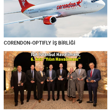
CORENDON-OPTIFLY İŞ BİRLİĞİ