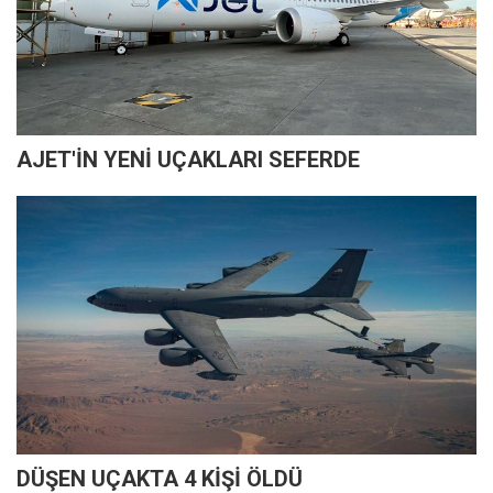
AJET'İN YENİ UÇAKLARI SEFERDE
DÜŞEN UÇAKTA 4 KİŞİ ÖLDÜ