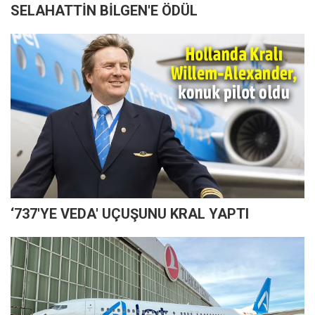
SELAHATTİN BİLGEN'E ÖDÜL
‘737'YE VEDA' UÇUŞUNU KRAL YAPTI