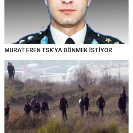
MURAT EREN TSK'YA DÖNMEK İSTİYOR