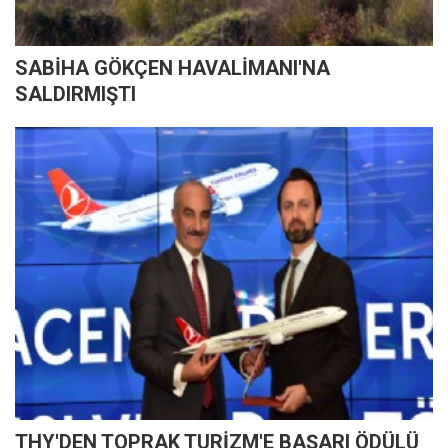
SABİHA GÖKÇEN HAVALİMANI'NA
SALDIRMIŞTI
THY'DEN TOPRAK TURİZM'E BAŞARI ÖDÜLÜ