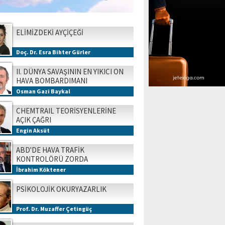
ELİMİZDEKİ AYÇİÇEĞİ
Doç. Dr. Esra Bihter Gürler
II. DÜNYA SAVAŞININ EN YIKICI ON
HAVA BOMBARDIMANI
Osman Gazi Baykal
CHEMTRAIL TEORİSYENLERİNE
AÇIK ÇAĞRI
Engin Aksüt
ABD'DE HAVA TRAFİK
KONTROLÖRÜ ZORDA
İbrahim Köktener
PSİKOLOJİK OKURYAZARLIK
Prof. Dr. Muzaffer Çetingüç