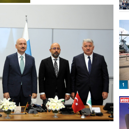
FO
SİNG
Vİ
ENGEL