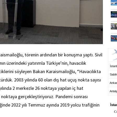
UÇ
aismailoğlu, törenin ardından bir konuşma yaptı. Sivil
ın üzerindeki yatırımla Türkiye’nin, havacılık
İstanb
ttiklerini söyleyen Bakan Karaismailoğlu, “Havacılıkta
Sabih
ürdük. 2003 yılında 60 olan dış hat uçuş nokta sayısı
Anka
yılında 2 merkezle 26 noktaya yapılan iç hat
Antal
 noktaya gerçekleştiriyoruz. Pandemi sonrası
HA
ğinde 2022 yılı Temmuz ayında 2019 yolcu trafiğinin
İsta
C