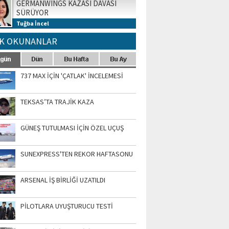
GERMANWINGS KAZASI DAVASI
SÜRÜYOR
Tuğba İncel
K OKUNANLAR
737 MAX İÇİN 'ÇATLAK' İNCELEMESİ
TEKSAS’TA TRAJİK KAZA
GÜNEŞ TUTULMASI İÇİN ÖZEL UÇUŞ
SUNEXPRESS'TEN REKOR HAFTASONU
ARSENAL İŞ BİRLİĞİ UZATILDI
PİLOTLARA UYUŞTURUCU TESTİ