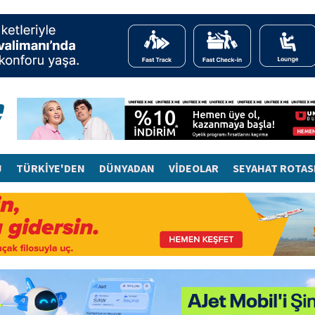
J
TÜRKİYE'DEN
DÜNYADAN
VİDEOLAR
SEYAHAT ROTAS