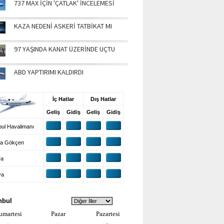
737 MAX İÇİN 'ÇATLAK' İNCELEMESİ
KAZA NEDENİ ASKERİ TATBİKAT MI
97 YAŞINDA KANAT ÜZERİNDE UÇTU
ABD YAPTIRIMI KALDIRDI
UŞ BİLGİLERİ
İç Hatlar
Dış Hatlar
Geliş
Gidiş
Geliş
Gidiş
ul Havalimanı
a Gökçen
ra
ya
VA DURUMU
nbul
umartesi
Pazar
Pazartesi