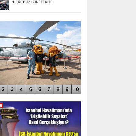
‘ÜCRETSİZ İZİN’ TEKLİFİ
TO GALERİ
APUR AIRSHOW-2020
DEO GALERİ
LERİN AŞILDIĞI HAVALİMANI