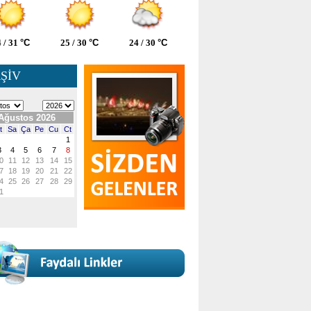
 / 31
°C
25 / 30
°C
24 / 30
°C
ŞİV