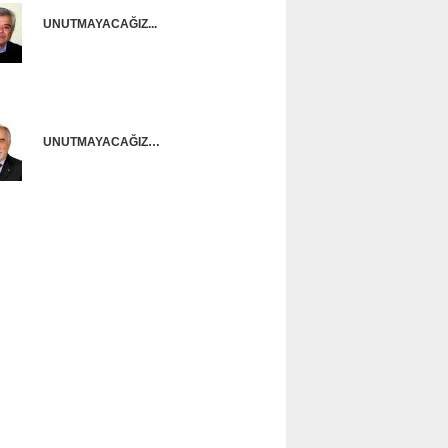
UNUTMAYACAĞIZ...
Onur Güntürkün
UNUTMAYACAĞIZ…
Ünal Başusta