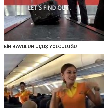
BİR BAVULUN UÇUŞ YOLCULUĞU