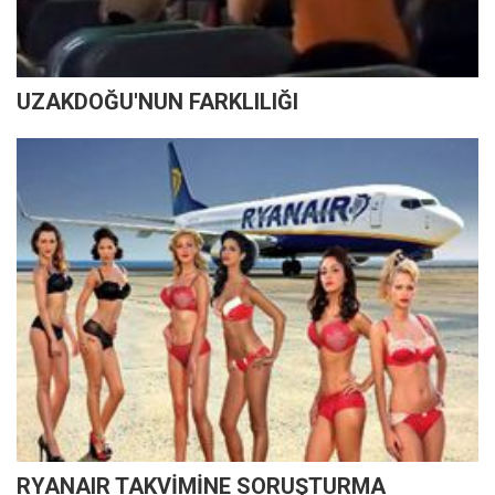
UZAKDOĞU'NUN FARKLILIĞI
RYANAIR TAKVİMİNE SORUŞTURMA