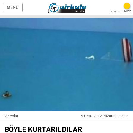
MENÜ
İstanbul
24/31
Videolar
9 Ocak 2012 Pazartesi 08:08
BÖYLE KURTARILDILAR