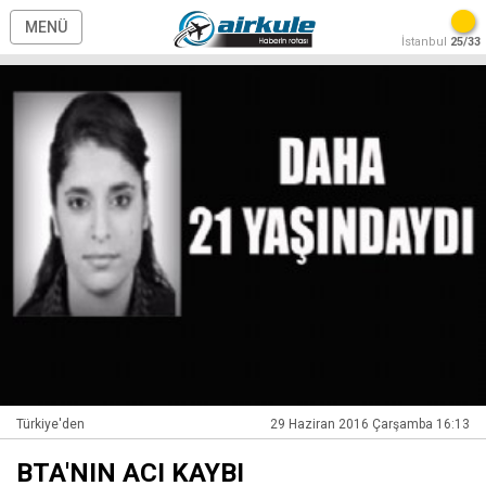
MENÜ
İstanbul
25/33
Türkiye'den
29 Haziran 2016 Çarşamba 16:13
BTA'NIN ACI KAYBI