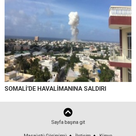
SOMALİ'DE HAVALİMANINA SALDIRI
Sayfa başına git
Masaüstü Görünümü
♦
İletişim
♦
Künye