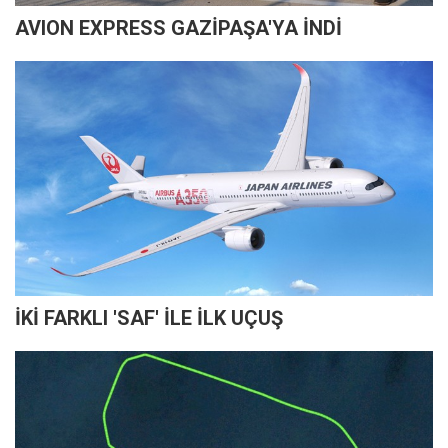
AVION EXPRESS GAZİPAŞA'YA İNDİ
İKİ FARKLI 'SAF' İLE İLK UÇUŞ