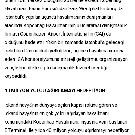
önemli bir merkez olduğunu sözlerine ekledi. Kopenhag
Havalimanı Basın Bürosu'ndan Sara Westphal Emborg da
İstanbul'a yapılan üçüncü havalimanının danışmanları
arasında Kopenhag Havalimanı'nın uluslararası danışmanlık
firması Copenhagen Airport İnternational'ın (CAI) da
olduğunu ifade etti. Yakın bir zamanda İstanbul'a geleceği
belirtilen Danimarkalı yetkililerin, üçüncü havalimanını inşa
eden IGA konsorsiyumuna strateji geliştirme, organizasyon
ve işletmecilikle ilgili danışmanlık hizmeti verdiği
kaydedildi.
40 MİLYON YOLCU AĞIRLAMAYI HEDEFLİYOR
İskandinavya'nın dünyaya açılan kapısı rolünü gören ve
İskandinavya'nın en çok yolcu ağırlayan havalimanı
konumundaki Kopenhag Havalimanı, inşasına yeni başlanan
E Terminali ile yılda 40 milyon yolcuyu ağırlamayı hedefliyor.