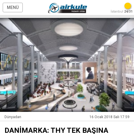
MENÜ
İstanbul
24/31
Dünyadan
16 Ocak 2018 Salı 17:59
DANİMARKA: THY TEK BAŞINA