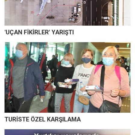
'UÇAN FİKİRLER' YARIŞTI
TURİSTE ÖZEL KARŞILAMA