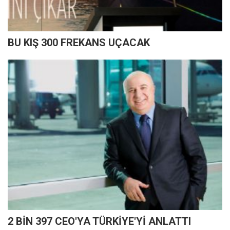
BU KIŞ 300 FREKANS UÇACAK
2 BİN 397 CEO'YA TÜRKİYE'Yİ ANLATTI