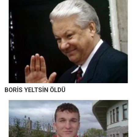
BORİS YELTSİN ÖLDÜ