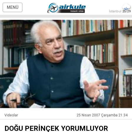
MENÜ
İstanbul
25/29
Videolar
25 Nisan 2007 Çarşamba 21:34
DOĞU PERİNÇEK YORUMLUYOR