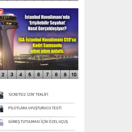
DEO GALERİ
LERİN AŞILDIĞI HAVALİMANI
NÜN MANŞETLERİ
‘ÜCRETSİZ İZİN' TEKLİFİ
PİLOTLARA UYUŞTURUCU TESTİ
GÜNEŞ TUTULMASI İÇİN ÖZEL UÇUŞ