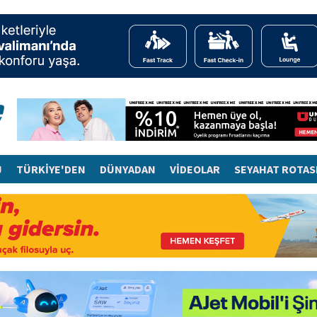
J
TÜRKİYE'DEN
DÜNYADAN
VİDEOLAR
SEYAHAT ROTAS