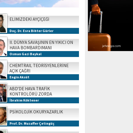
ELİMİZDEKİ AYÇİÇEĞİ
Doç. Dr. Esra Bihter Gürler
II. DÜNYA SAVAŞININ EN YIKICI ON
HAVA BOMBARDIMANI
Osman Gazi Baykal
CHEMTRAIL TEORİSYENLERİNE
AÇIK ÇAĞRI
Engin Aksüt
ABD'DE HAVA TRAFİK
KONTROLÖRÜ ZORDA
İbrahim Köktener
PSİKOLOJİK OKURYAZARLIK
Prof. Dr. Muzaffer Çetingüç