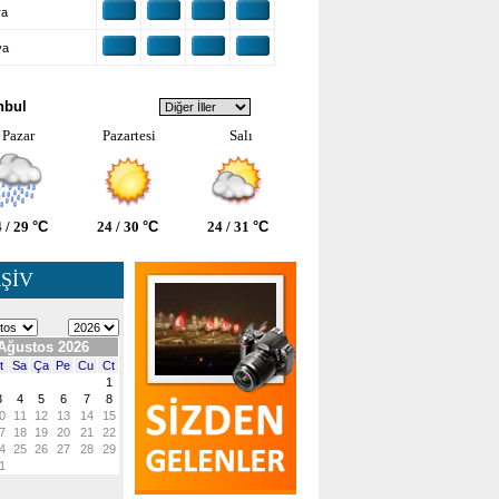
ra
ya
VA DURUMU
nbul
Pazar
Pazartesi
Salı
 / 29
°C
24 / 30
°C
24 / 31
°C
ŞİV