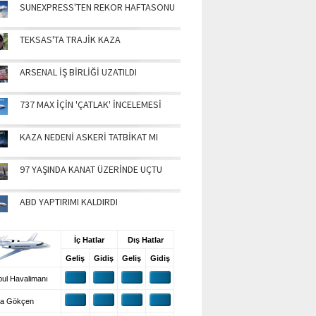
SUNEXPRESS'TEN REKOR HAFTASONU
TEKSAS'TA TRAJİK KAZA
ARSENAL İŞ BİRLİĞİ UZATILDI
737 MAX İÇİN 'ÇATLAK' İNCELEMESİ
KAZA NEDENİ ASKERİ TATBİKAT MI
97 YAŞINDA KANAT ÜZERİNDE UÇTU
ABD YAPTIRIMI KALDIRDI
UŞ BİLGİLERİ
İç Hatlar
Dış Hatlar
Geliş
Gidiş
Geliş
Gidiş
ul Havalimanı
a Gökçen