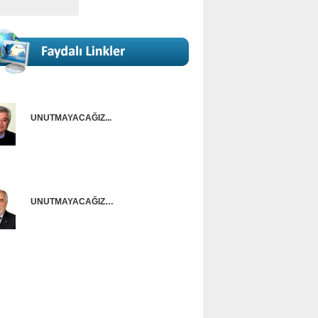
UNUTMAYACAĞIZ...
Onur Güntürkün
UNUTMAYACAĞIZ…
Ünal Başusta