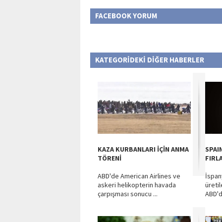
FACEBOOK YORUM
KATEGORİDEKİ DİĞER HABERLER
KAZA KURBANLARI İÇİN ANMA
SPAI
TÖRENİ
FIRLA
ABD'de American Airlines ve
İspany
askeri helikopterin havada
üreti
çarpışması sonucu ...
ABD'd