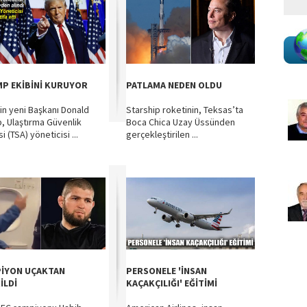
P EKİBİNİ KURUYOR
PATLAMA NEDEN OLDU
in yeni Başkanı Donald
Starship roketinin, Teksas’ta
, Ulaştırma Güvenlik
Boca Chica Uzay Üssünden
i (TSA) yöneticisi ...
gerçekleştirilen ...
İYON UÇAKTAN
PERSONELE 'İNSAN
İLDİ
KAÇAKÇILIĞI' EĞİTİMİ