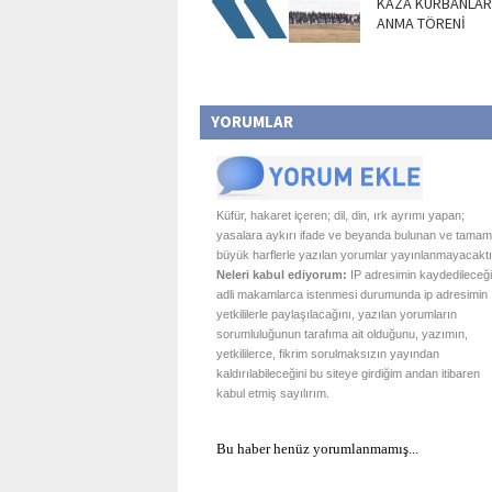
KAZA KURBANLARI
ANMA TÖRENİ
YORUMLAR
Küfür, hakaret içeren; dil, din, ırk ayrımı yapan;
yasalara aykırı ifade ve beyanda bulunan ve tamam
büyük harflerle yazılan yorumlar yayınlanmayacaktı
Neleri kabul ediyorum:
IP adresimin kaydedileceği
adli makamlarca istenmesi durumunda ip adresimin
yetkililerle paylaşılacağını, yazılan yorumların
sorumluluğunun tarafıma ait olduğunu, yazımın,
yetkililerce, fikrim sorulmaksızın yayından
kaldırılabileceğini bu siteye girdiğim andan itibaren
kabul etmiş sayılırım.
Bu haber henüz yorumlanmamış...