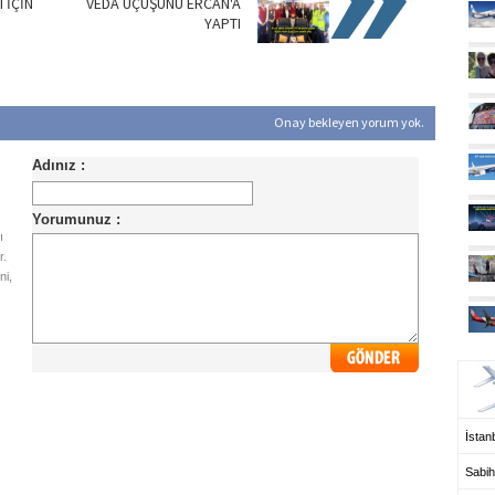
 İÇİN
VEDA UÇUŞUNU ERCAN'A
YAPTI
Onay bekleyen yorum yok.
ı
r.
ni,
UÇ
İstanb
Sabih