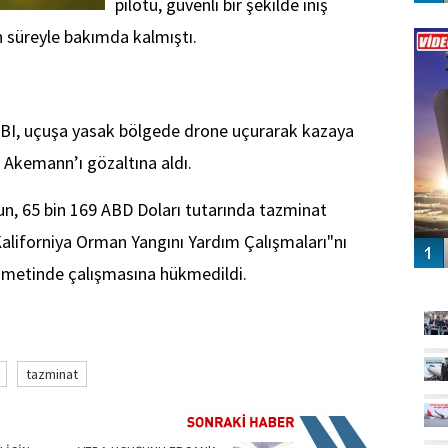
pilotu, güvenli bir şekilde iniş
Vİ
 süreyle bakımda kalmıştı.
ENGEL
 FBI, uçuşa yasak bölgede drone uçurarak kazaya
 Akemann’ı gözaltına aldı.
n, 65 bin 169 ABD Doları tutarında tazminat
aliforniya Orman Yangını Yardım Çalışmaları"nı
zmetinde çalışmasına hükmedildi.
GÜ
tazminat