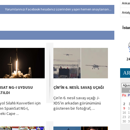
Anka
Yorumlarınızı Facebook hesabınız üzerinden yapın hemen onaylansın...
Antal
HA
İsta
24
AR
NSAT NG-I UYDUSU
ÇİN'İN 6. NESİL SAVAŞ UÇAĞI
TILDI
Çin'in 6. nesil savaş uçağı J-
ol Silahlı Kuvvetleri için
XDS'in arkadan görünümünü
len SpainSat NG-I,
gösteren bir fotoğraf, ...
eki Cape ...