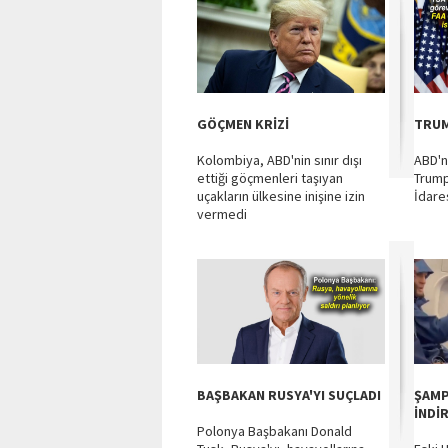
GÖÇMEN KRİZİ
TRUM
Kolombiya, ABD'nin sınır dışı
ABD'n
ettiği göçmenleri taşıyan
Trump
uçakların ülkesine inişine izin
İdares
vermedi
BAŞBAKAN RUSYA'YI SUÇLADI
ŞAMP
İNDİR
Polonya Başbakanı Donald