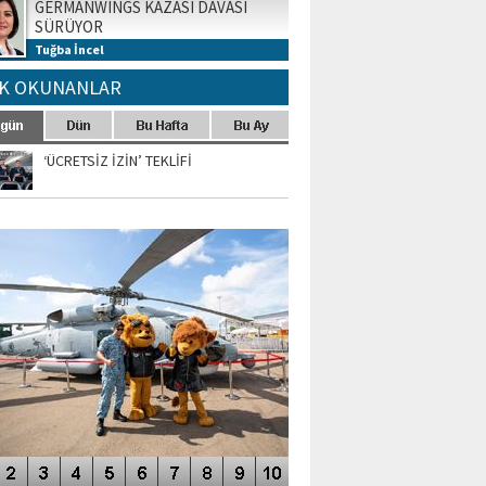
GERMANWINGS KAZASI DAVASI
SÜRÜYOR
Tuğba İncel
K OKUNANLAR
‘ÜCRETSİZ İZİN’ TEKLİFİ
TO GALERİ
APUR AIRSHOW-2020