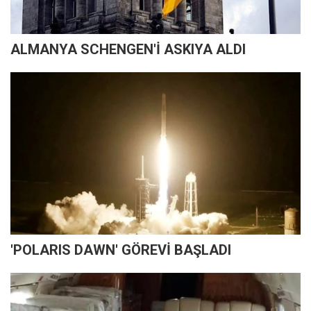
ALMANYA SCHENGEN'İ ASKIYA ALDI
'POLARIS DAWN' GÖREVİ BAŞLADI