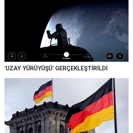
'UZAY YÜRÜYÜŞÜ' GERÇEKLEŞTİRİLDİ