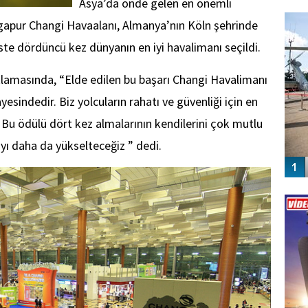
Asya’da önde gelen en önemli
FO
SİNG
ngapur Changi Havaalanı, Almanya’nın Köln şehrinde
ste dördüncü kez dünyanın en iyi havalimanı seçildi.
amasında, “Elde edilen bu başarı Changi Havalimanı
yesindedir. Biz yolcuların rahatı ve güvenliği için en
Bu ödülü dört kez almalarının kendilerini çok mutlu
yı daha da yükselteceğiz ” dedi.
Vİ
ENGEL