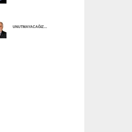
Onur Güntürkün
UNUTMAYACAĞIZ…
Ünal Başusta