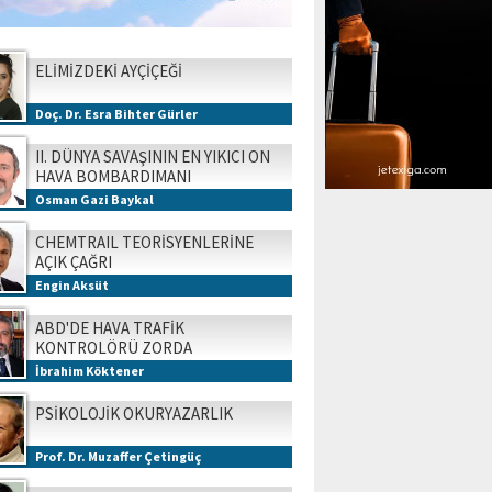
ELİMİZDEKİ AYÇİÇEĞİ
Doç. Dr. Esra Bihter Gürler
II. DÜNYA SAVAŞININ EN YIKICI ON
HAVA BOMBARDIMANI
Osman Gazi Baykal
CHEMTRAIL TEORİSYENLERİNE
AÇIK ÇAĞRI
Engin Aksüt
ABD'DE HAVA TRAFİK
KONTROLÖRÜ ZORDA
İbrahim Köktener
PSİKOLOJİK OKURYAZARLIK
Prof. Dr. Muzaffer Çetingüç