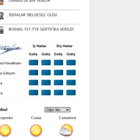
CHANGİ'DE BİR YENİLİK
İDDİALAR ‘BELGESEL' OLDU
BOEING 737-7'YE SERTİFİKA VERİLDİ
UŞ BİLGİLERİ
İç Hatlar
Dış Hatlar
Geliş
Gidiş
Geliş
Gidiş
ul Havalimanı
a Gökçen
ra
ya
VA DURUMU
nbul
erşembe
Cuma
Cumartesi