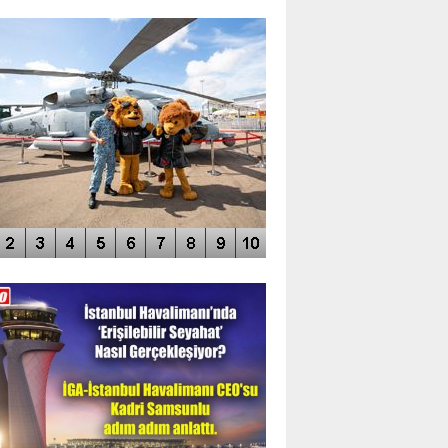
TO GALERİ
APUR AIRSHOW-2020
DEO GALERİ
LERİN AŞILDIĞI HAVALİMANI