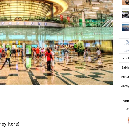
UÇ
İstanb
Sabih
Anka
Antal
HA
İsta
P
üney Kore)