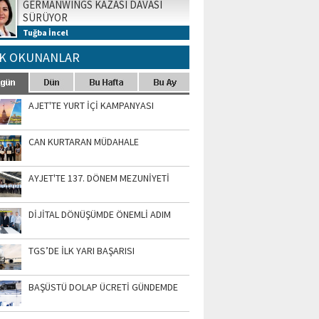
GERMANWINGS KAZASI DAVASI
SÜRÜYOR
Tuğba İncel
K OKUNANLAR
AJET'TE YURT İÇİ KAMPANYASI
CAN KURTARAN MÜDAHALE
AYJET'TE 137. DÖNEM MEZUNİYETİ
DİJİTAL DÖNÜŞÜMDE ÖNEMLİ ADIM
TGS’DE İLK YARI BAŞARISI
BAŞÜSTÜ DOLAP ÜCRETİ GÜNDEMDE