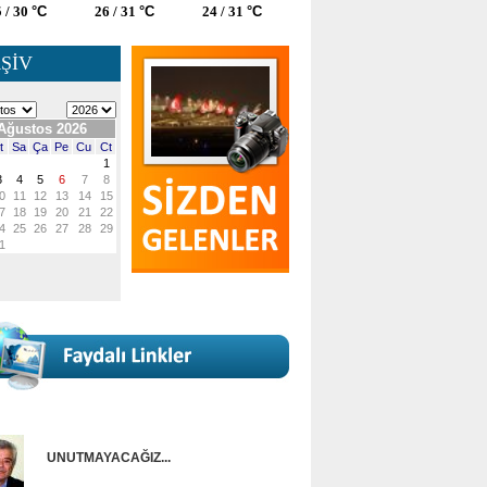
 / 30
°C
26 / 31
°C
24 / 31
°C
ŞİV
UNUTMAYACAĞIZ...