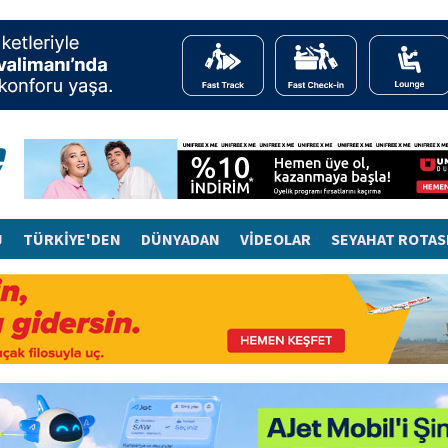
J
TÜRKİYE'DEN
DÜNYADAN
VİDEOLAR
SEYAHAT ROTAS