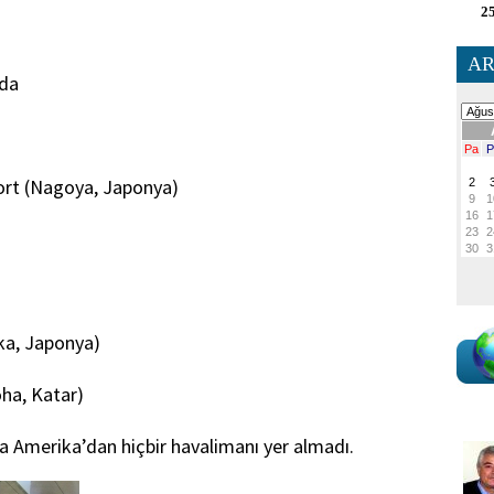
25
AR
eda
port (Nagoya, Japonya)
aka, Japonya)
ha, Katar)
na Amerika’dan hiçbir havalimanı yer almadı.