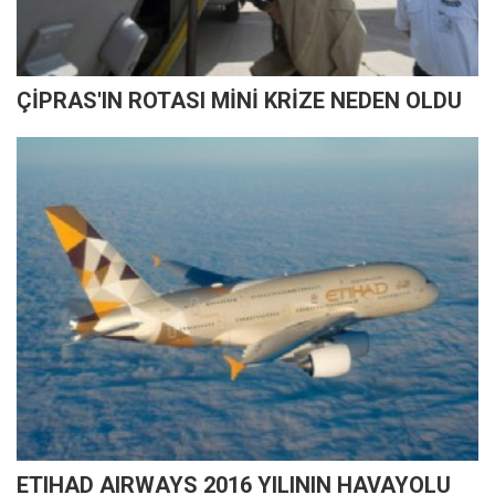
ÇİPRAS'IN ROTASI MİNİ KRİZE NEDEN OLDU
ETIHAD AIRWAYS 2016 YILININ HAVAYOLU