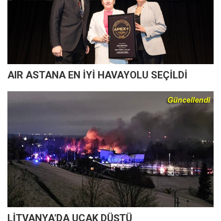
AIR ASTANA EN İYİ HAVAYOLU SEÇİLDİ
LİTVANYA'DA UÇAK DÜŞTÜ