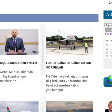
24
AR
KOŞULLARINA ÖNLEMLER
F35’DE GÜNDEN GÜNE ARTAN
SORUNLAR
Genel Müdürü Hüseyin
, kış koşulları için
F-35'de harekat, eğitim, uçuş
manlarında ...
bilgileri, rota ve bomba cinsi
teyit edilmeden kalkış
yapılamıyor