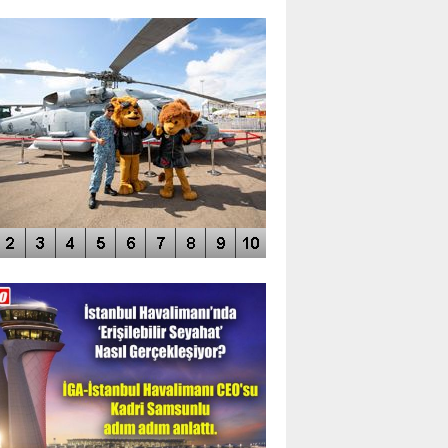
TO GALERİ
APUR AIRSHOW-2020
DEO GALERİ
LERİN AŞILDIĞI HAVALİMANI