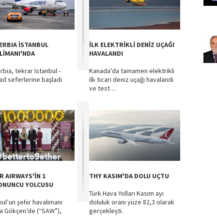
SERBIA İSTANBUL
İLK ELEKTRİKLİ DENİZ UÇAĞI
LİMANI'NDA
HAVALANDI
rbia, tekrar Istanbul -
Kanada'da tamamen elektrikli
ad seferlerine başladı
ilk ticari deniz uçağı havalandı
ve test ...
R AIRWAYS'İN 1
THY KASIM'DA DOLU UÇTU
ONUNCU YOLCUSU
Türk Hava Yolları Kasım ayı
bul’un şehir havalimanı
doluluk oranı yüze 82,3 olarak
a Gökçen’de (“SAW”),
gerçekleşti.