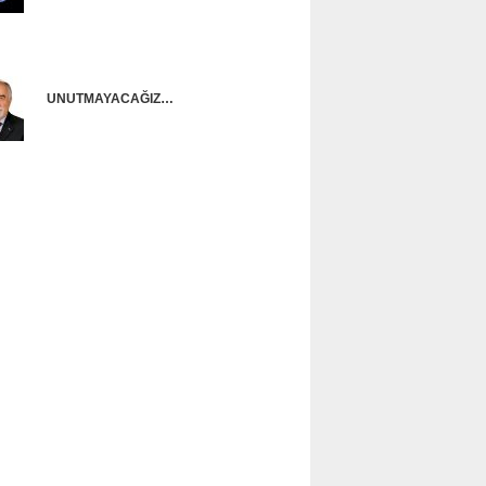
Onur Güntürkün
UNUTMAYACAĞIZ…
Ünal Başusta