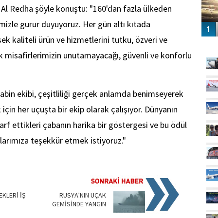
Al Redha şöyle konuştu: "160'dan fazla ülkeden
mizle gurur duyuyoruz. Her gün altı kıtada
k kaliteli ürün ve hizmetlerini tutku, özveri ve
GÜ
 misafirlerimizin unutamayacağı, güvenli ve konforlu
abin ekibi, çeşitliliği gerçek anlamda benimseyerek
için her uçuşta bir ekip olarak çalışıyor. Dünyanın
arf ettikleri çabanın harika bir göstergesi ve bu ödül
klarımıza teşekkür etmek istiyoruz."
KLERİ İŞ
RUSYA’NIN UÇAK
GEMİSİNDE YANGIN