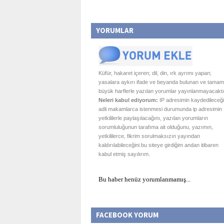
YORUMLAR
Küfür, hakaret içeren; dil, din, ırk ayrımı yapan;
yasalara aykırı ifade ve beyanda bulunan ve tamam
büyük harflerle yazılan yorumlar yayınlanmayacaktı
Neleri kabul ediyorum:
IP adresimin kaydedileceği
adli makamlarca istenmesi durumunda ip adresimin
yetkililerle paylaşılacağını, yazılan yorumların
sorumluluğunun tarafıma ait olduğunu, yazımın,
yetkililerce, fikrim sorulmaksızın yayından
kaldırılabileceğini bu siteye girdiğim andan itibaren
kabul etmiş sayılırım.
Bu haber henüz yorumlanmamış...
FACEBOOK YORUM