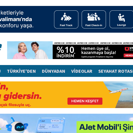
J
TÜRKİYE'DEN
DÜNYADAN
VİDEOLAR
SEYAHAT ROTAS