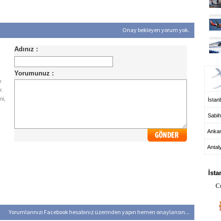
Onay bekleyen yorum yok.
UÇ
ı
r.
ni,
İstanb
Sabih
Anka
Antal
HA
İsta
C
Yorumlarınızı Facebook hesabınız üzerinden yapın hemen onaylansın...