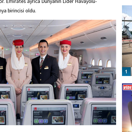
şıyor. Emirates ayrıca Dünyanın Lider Havayolu-
FO
SİNG
a birincisi oldu.
Vİ
ENGEL