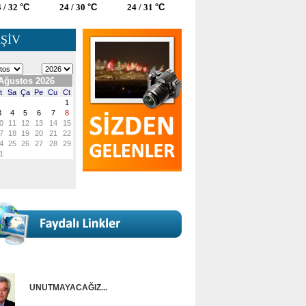
 / 32
°C
24 / 30
°C
24 / 31
°C
ŞİV
UNUTMAYACAĞIZ...