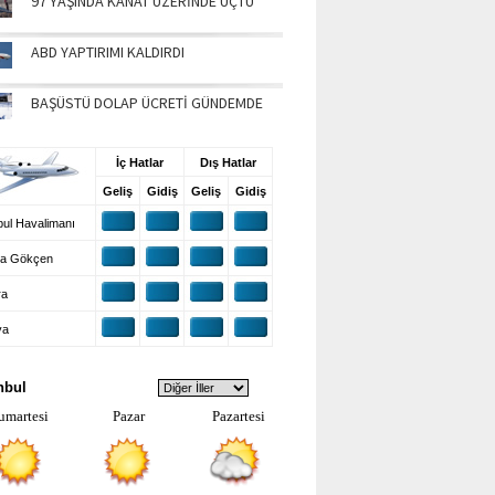
97 YAŞINDA KANAT ÜZERİNDE UÇTU
ABD YAPTIRIMI KALDIRDI
BAŞÜSTÜ DOLAP ÜCRETİ GÜNDEMDE
UŞ BİLGİLERİ
İç Hatlar
Dış Hatlar
Geliş
Gidiş
Geliş
Gidiş
ul Havalimanı
a Gökçen
ra
ya
VA DURUMU
nbul
umartesi
Pazar
Pazartesi