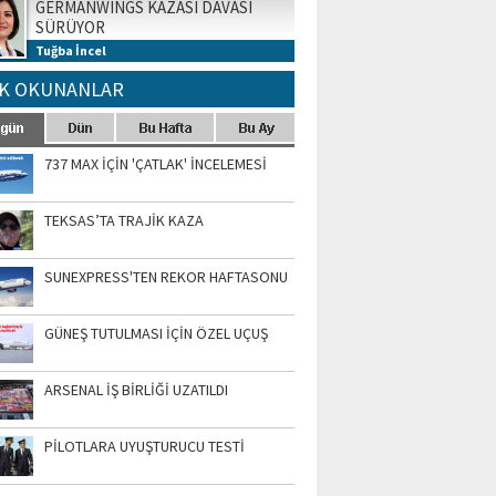
GERMANWINGS KAZASI DAVASI
SÜRÜYOR
Tuğba İncel
K OKUNANLAR
737 MAX İÇİN 'ÇATLAK' İNCELEMESİ
TEKSAS’TA TRAJİK KAZA
SUNEXPRESS'TEN REKOR HAFTASONU
GÜNEŞ TUTULMASI İÇİN ÖZEL UÇUŞ
ARSENAL İŞ BİRLİĞİ UZATILDI
PİLOTLARA UYUŞTURUCU TESTİ