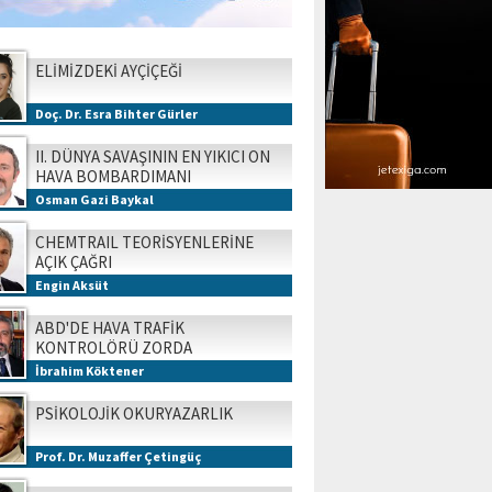
ELİMİZDEKİ AYÇİÇEĞİ
Doç. Dr. Esra Bihter Gürler
II. DÜNYA SAVAŞININ EN YIKICI ON
HAVA BOMBARDIMANI
Osman Gazi Baykal
CHEMTRAIL TEORİSYENLERİNE
AÇIK ÇAĞRI
Engin Aksüt
ABD'DE HAVA TRAFİK
KONTROLÖRÜ ZORDA
İbrahim Köktener
PSİKOLOJİK OKURYAZARLIK
Prof. Dr. Muzaffer Çetingüç