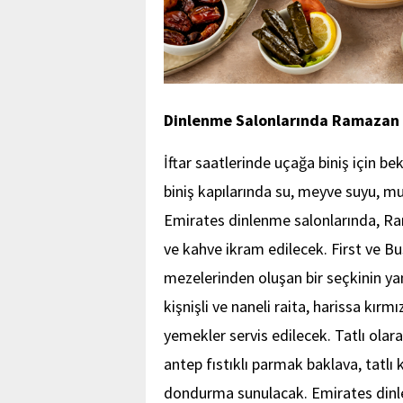
Dinlenme Salonlarında Ramazan a
İftar saatlerinde uçağa biniş için be
biniş kapılarında su, meyve suyu, m
Emirates dinlenme salonlarında, Ra
ve kahve ikram edilecek. First ve B
mezelerinden oluşan bir seçkinin ya
kişnişli ve naneli raita, harissa kırmı
yemekler servis edilecek. Tatlı olar
antep fıstıklı parmak baklava, tatlı
dondurma sunulacak. Emirates dinlen