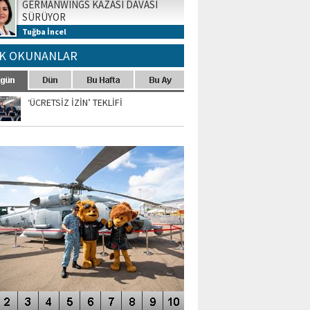
GERMANWINGS KAZASI DAVASI
SÜRÜYOR
Tuğba İncel
K OKUNANLAR
‘ÜCRETSİZ İZİN’ TEKLİFİ
TO GALERİ
APUR AIRSHOW-2020