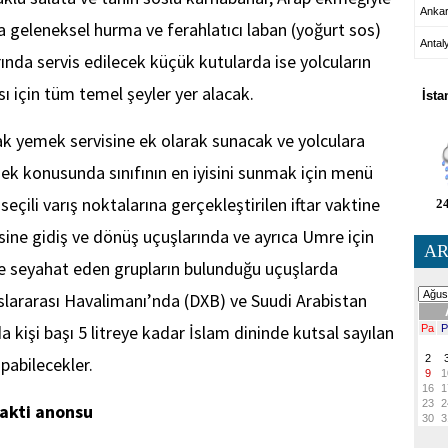
Anka
a geleneksel hurma ve ferahlatıcı laban (yoğurt sos)
Antal
arında servis edilecek küçük kutularda ise yolcuların
HA
sı için tüm temel şeyler yer alacak.
İsta
cak yemek servisine ek olarak sunacak ve yolculara
 konusunda sınıfının en iyisini sunmak için menü
seçili varış noktalarına gerçekleştirilen iftar vaktine
24
ine gidiş ve dönüş uçuşlarında ve ayrıca Umre için
AR
 seyahat eden grupların bulunduğu uçuşlarda
uslararası Havalimanı’nda (DXB) ve Suudi Arabistan
da kişi başı 5 litreye kadar İslam dininde kutsal sayılan
pabilecekler.
vakti anonsu