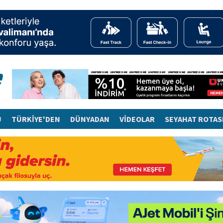
J
TÜRKİYE'DEN
DÜNYADAN
VİDEOLAR
SEYAHAT ROTAS