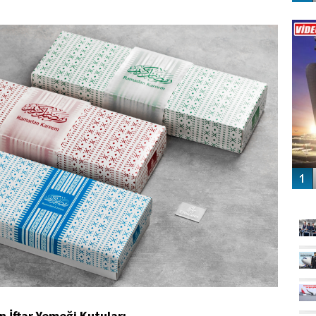
Vİ
ENGEL
GÜ
n İftar Yemeği Kutuları