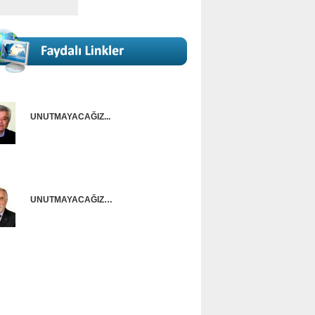
UNUTMAYACAĞIZ...
Onur Güntürkün
UNUTMAYACAĞIZ…
Ünal Başusta