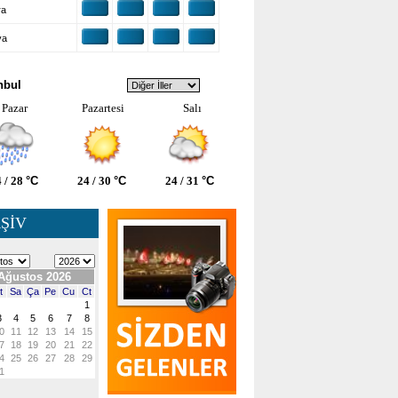
ra
ya
VA DURUMU
nbul
Pazar
Pazartesi
Salı
 / 28
°C
24 / 30
°C
24 / 31
°C
ŞİV