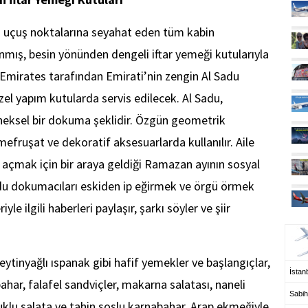
es uçuş noktalarına seyahat eden tüm kabin
lanmış, besin yönünden dengeli iftar yemeği kutularıyla
i Emirates tarafından Emirati’nin zengin Al Sadu
el yapım kutularda servis edilecek. Al Sadu,
neksel bir dokuma şeklidir. Özgün geometrik
efruşat ve dekoratif aksesuarlarda kullanılır. Aile
nı açmak için bir araya geldiği Ramazan ayının sosyal
adu dokumacıları eskiden ip eğirmek ve örgü örmek
iyle ilgili haberleri paylaşır, şarkı söyler ve şiir
UÇ
ytinyağlı ıspanak gibi hafif yemekler ve başlangıçlar,
İstanb
ahar, falafel sandviçler, makarna salatası, naneli
Sabih
vuklu salata ve tahin soslu karnabahar, Arap ekmeğiyle