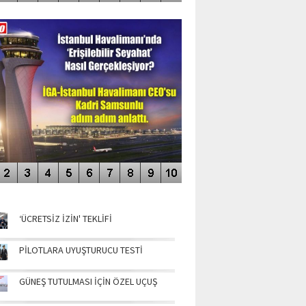
DEO GALERİ
LERİN AŞILDIĞI HAVALİMANI
NÜN MANŞETLERİ
‘ÜCRETSİZ İZİN' TEKLİFİ
PİLOTLARA UYUŞTURUCU TESTİ
GÜNEŞ TUTULMASI İÇİN ÖZEL UÇUŞ