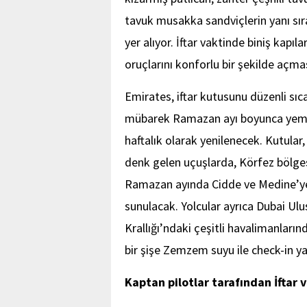
tavuk musakka sandviçlerin yanı sır
yer alıyor. İftar vaktinde biniş kapıl
oruçlarını konforlu bir şekilde açma
Emirates, iftar kutusunu düzenli sı
mübarek Ramazan ayı boyunca yemek
haftalık olarak yenilenecek. Kutular, 
denk gelen uçuşlarda, Körfez bölges
Ramazan ayında Cidde ve Medine’ye
sunulacak. Yolcular ayrıca Dubai Ul
Krallığı’ndaki çeşitli havalimanların
bir şişe Zemzem suyu ile check-in ya
Kaptan pilotlar tarafından İftar 