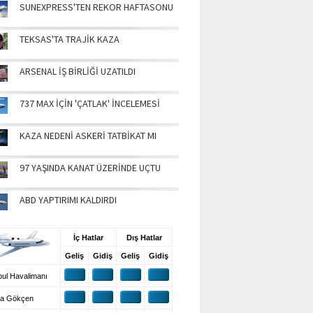
SUNEXPRESS'TEN REKOR HAFTASONU
TEKSAS'TA TRAJİK KAZA
ARSENAL İŞ BİRLİĞİ UZATILDI
737 MAX İÇİN 'ÇATLAK' İNCELEMESİ
KAZA NEDENİ ASKERİ TATBİKAT MI
97 YAŞINDA KANAT ÜZERİNDE UÇTU
ABD YAPTIRIMI KALDIRDI
UŞ BİLGİLERİ
İç Hatlar
Dış Hatlar
Geliş
Gidiş
Geliş
Gidiş
ul Havalimanı
a Gökçen