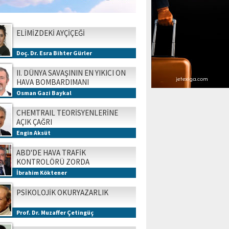
ELİMİZDEKİ AYÇİÇEĞİ
Doç. Dr. Esra Bihter Gürler
II. DÜNYA SAVAŞININ EN YIKICI ON
HAVA BOMBARDIMANI
Osman Gazi Baykal
CHEMTRAIL TEORİSYENLERİNE
AÇIK ÇAĞRI
Engin Aksüt
ABD'DE HAVA TRAFİK
KONTROLÖRÜ ZORDA
İbrahim Köktener
PSİKOLOJİK OKURYAZARLIK
Prof. Dr. Muzaffer Çetingüç