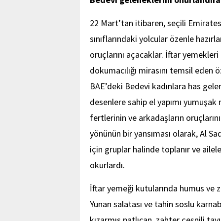
22 Mart’tan itibaren, seçili Emirat
sınıflarındaki yolcular özenle hazır
oruçlarını açacaklar. İftar yemekler
dokumacılığı mirasını temsil eden öz
BAE’deki Bedevi kadınlara has gele
desenlere sahip el yapımı yumuşak m
fertlerinin ve arkadaşların oruçları
yönünün bir yansıması olarak, Al S
için gruplar halinde toplanır ve aileler
okurlardı.
İftar yemeği kutularında humus ve ze
Yunan salatası ve tahin soslu karnab
kızarmış patlıcan, zahter çeşnili ta