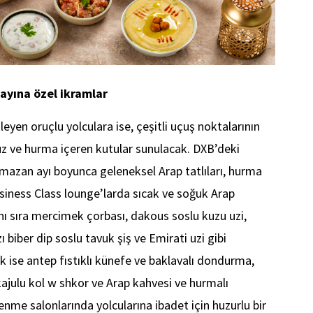
yına özel ikramlar
kleyen oruçlu yolculara ise, çeşitli uçuş noktalarının
uz ve hurma içeren kutular sunulacak. DXB’deki
mazan ayı boyunca geleneksel Arap tatlıları, hurma
usiness Class lounge’larda sıcak ve soğuk Arap
nı sıra mercimek çorbası, dakous soslu kuzu uzi,
zı biber dip soslu tavuk şiş ve Emirati uzi gibi
ak ise antep fıstıklı künefe ve baklavalı dondurma,
 kajulu kol w shkor ve Arap kahvesi ve hurmalı
me salonlarında yolcularına ibadet için huzurlu bir