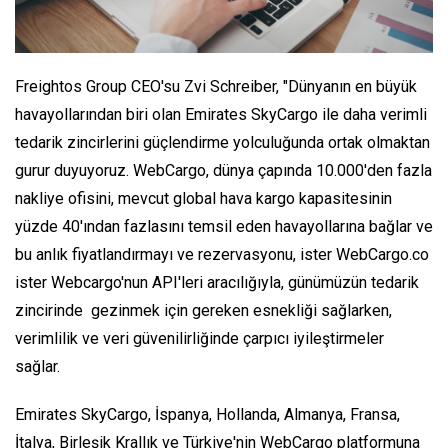
Freightos Group CEO'su Zvi Schreiber, "Dünyanın en büyük
havayollarından biri olan Emirates SkyCargo ile daha verimli
tedarik zincirlerini güçlendirme yolculuğunda ortak olmaktan
gurur duyuyoruz. WebCargo, dünya çapında 10.000'den fazla
nakliye ofisini, mevcut global hava kargo kapasitesinin
yüzde 40'ından fazlasını temsil eden havayollarına bağlar ve
bu anlık fiyatlandırmayı ve rezervasyonu, ister WebCargo.co
ister Webcargo'nun API'leri aracılığıyla, günümüzün tedarik
zincirinde gezinmek için gereken esnekliği sağlarken,
verimlilik ve veri güvenilirliğinde çarpıcı iyileştirmeler
sağlar.
Emirates SkyCargo, İspanya, Hollanda, Almanya, Fransa,
İtalya, Birleşik Krallık ve Türkiye'nin WebCargo platformuna