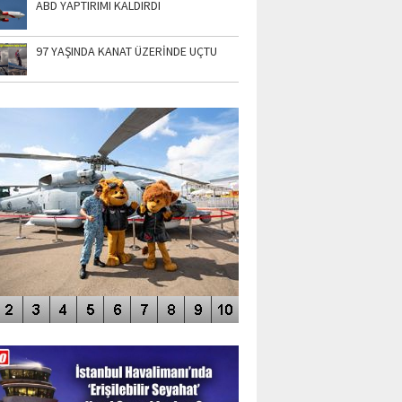
ABD YAPTIRIMI KALDIRDI
97 YAŞINDA KANAT ÜZERİNDE UÇTU
TO GALERİ
APUR AIRSHOW-2020
DEO GALERİ
LERİN AŞILDIĞI HAVALİMANI