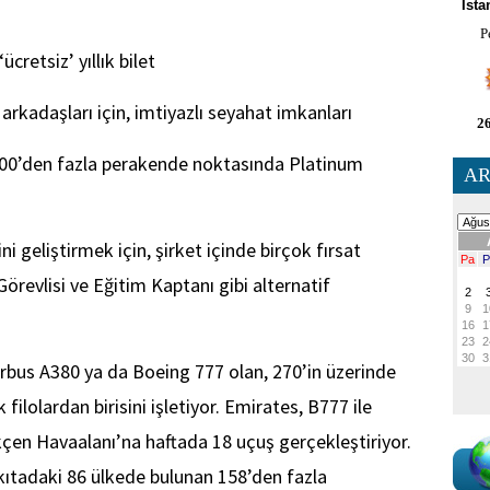
İsta
P
cretsiz’ yıllık bilet
arkadaşları için, imtiyazlı seyahat imkanları
26
00’den fazla perakende noktasında Platinum
AR
ini geliştirmek için, şirket içinde birçok fırsat
örevlisi ve Eğitim Kaptanı gibi alternatif
rbus A380 ya da Boeing 777 olan, 270’in üzerinde
filolardan birisini işletiyor. Emirates, B777 ile
çen Havaalanı’na haftada 18 uçuş gerçekleştiriyor.
 kıtadaki 86 ülkede bulunan 158’den fazla