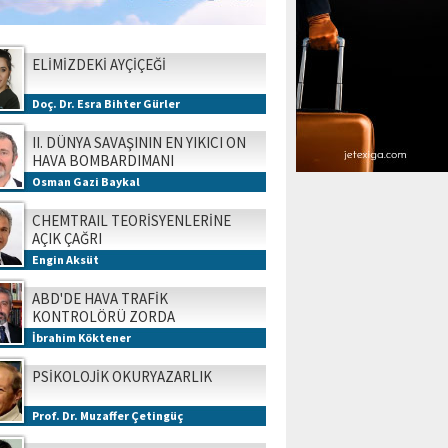
ELİMİZDEKİ AYÇİÇEĞİ
Doç. Dr. Esra Bihter Gürler
II. DÜNYA SAVAŞININ EN YIKICI ON
HAVA BOMBARDIMANI
Osman Gazi Baykal
CHEMTRAIL TEORİSYENLERİNE
AÇIK ÇAĞRI
Engin Aksüt
ABD'DE HAVA TRAFİK
KONTROLÖRÜ ZORDA
İbrahim Köktener
PSİKOLOJİK OKURYAZARLIK
Prof. Dr. Muzaffer Çetingüç