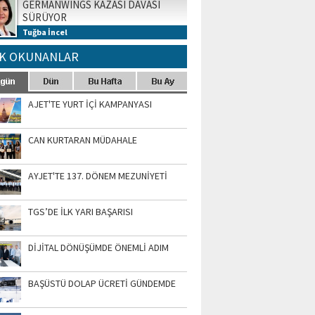
GERMANWINGS KAZASI DAVASI
SÜRÜYOR
Tuğba İncel
K OKUNANLAR
AJET'TE YURT İÇİ KAMPANYASI
CAN KURTARAN MÜDAHALE
AYJET'TE 137. DÖNEM MEZUNİYETİ
TGS’DE İLK YARI BAŞARISI
DİJİTAL DÖNÜŞÜMDE ÖNEMLİ ADIM
BAŞÜSTÜ DOLAP ÜCRETİ GÜNDEMDE