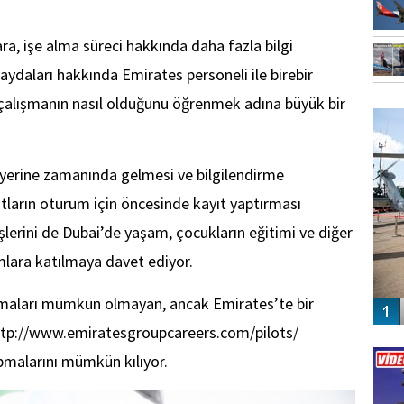
ara, işe alma süreci hakkında daha fazla bilgi
ydaları hakkında Emirates personeli ile birebir
FO
alışmanın nasıl olduğunu öğrenmek adına büyük bir
SİNG
e yerine zamanında gelmesi ve bilgilendirme
tların oturum için öncesinde kayıt yaptırması
şlerini de Dubai’de yaşam, çocukların eğitimi ve diğer
mlara katılmaya davet ediyor.
ılmaları mümkün olmayan, ancak Emirates’te bir
 http://www.emiratesgroupcareers.com/pilots/
Vİ
ENGEL
pmalarını mümkün kılıyor.