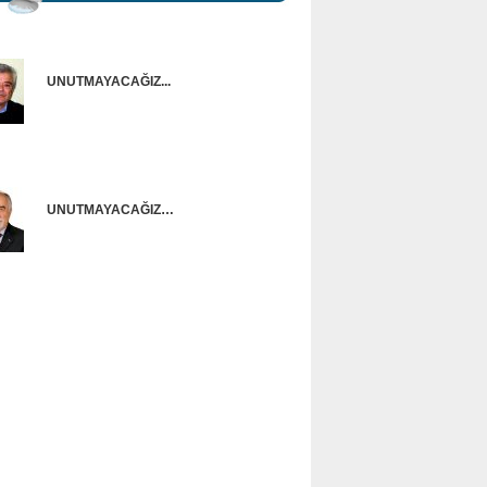
UNUTMAYACAĞIZ...
Onur Güntürkün
UNUTMAYACAĞIZ…
Ünal Başusta