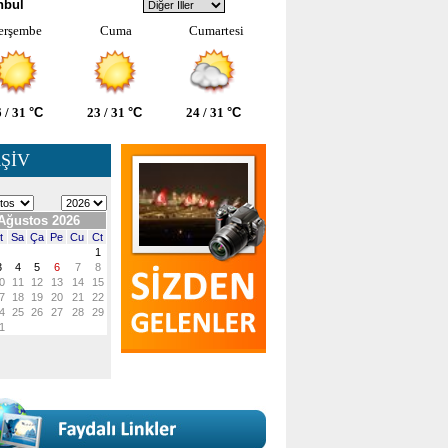
nbul
erşembe
Cuma
Cumartesi
 / 31
°C
23 / 31
°C
24 / 31
°C
ŞİV