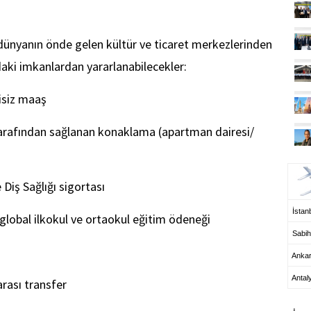
, dünyanın önde gelen kültür ve ticaret merkezlerinden
daki imkanlardan yararlanabilecekler:
isiz maaş
rafından sağlanan konaklama (apartman dairesi/
UÇ
iş Sağlığı sigortası
İstanb
 global ilkokul ve ortaokul eğitim ödeneği
Sabih
Anka
Antal
rası transfer
HA