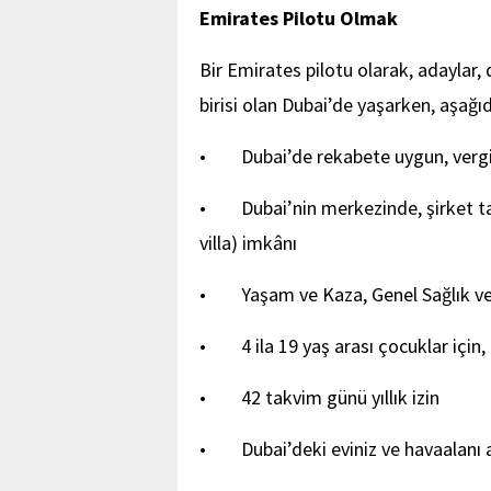
Emirates Pilotu Olmak
Bir Emirates pilotu olarak, adaylar
birisi olan Dubai’de yaşarken, aşağı
• Dubai’de rekabete uygun, verg
• Dubai’nin merkezinde, şirket ta
villa) imkânı
• Yaşam ve Kaza, Genel Sağlık ve D
• 4 ila 19 yaş arası çocuklar için,
• 42 takvim günü yıllık izin
• Dubai’deki eviniz ve havaalanı a