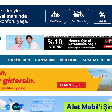
J
TÜRKİYE'DEN
DÜNYADAN
VİDEOLAR
SEYAHAT ROTAS