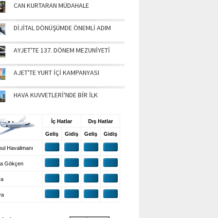
CAN KURTARAN MÜDAHALE
DİJİTAL DÖNÜŞÜMDE ÖNEMLİ ADIM
AYJET'TE 137. DÖNEM MEZUNİYETİ
AJET'TE YURT İÇİ KAMPANYASI
HAVA KUVVETLERİ'NDE BİR İLK
UŞ BİLGİLERİ
İç Hatlar
Dış Hatlar
Geliş
Gidiş
Geliş
Gidiş
ul Havalimanı
a Gökçen
ra
ya
VA DURUMU