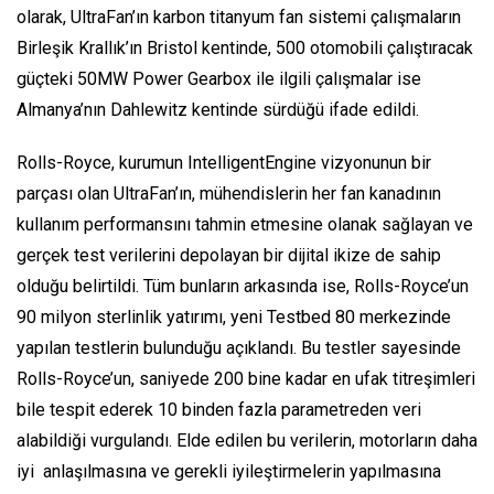
olarak, UltraFan’ın karbon titanyum fan sistemi çalışmaların
Birleşik Krallık’ın Bristol kentinde, 500 otomobili çalıştıracak
güçteki 50MW Power Gearbox ile ilgili çalışmalar ise
Almanya’nın Dahlewitz kentinde sürdüğü ifade edildi.
Rolls-Royce, kurumun IntelligentEngine vizyonunun bir
parçası olan UltraFan’ın, mühendislerin her fan kanadının
kullanım performansını tahmin etmesine olanak sağlayan ve
gerçek test verilerini depolayan bir dijital ikize de sahip
olduğu belirtildi. Tüm bunların arkasında ise, Rolls-Royce’un
90 milyon sterlinlik yatırımı, yeni Testbed 80 merkezinde
yapılan testlerin bulunduğu açıklandı. Bu testler sayesinde
Rolls-Royce’un, saniyede 200 bine kadar en ufak titreşimleri
bile tespit ederek 10 binden fazla parametreden veri
alabildiği vurgulandı. Elde edilen bu verilerin, motorların daha
iyi anlaşılmasına ve gerekli iyileştirmelerin yapılmasına