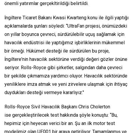
önemli yatırımlar gerçekltirildiği belirtildi.
İngiltere Ticaret Bakanı Kwasi Kwarteng konu ile ilgili yaptığı
açıklamalarda şunları söyledi: “UltraFan projesi, önümüzdeki
on yıllar boyunca çevreci, sürdürülebilir uçuş sağlamak için
havacılık endüstrisi ile yaptığımız işbirliklerinin mükemmel
bir örneği. Hükümet desteği ile sürdürülen bu proje,
İngiltere'nin havacılık sektörüne verdiği değeri gözler önüne
seriyor. Rolls-Royce gibi şirketler, salgından daha çevreci
bir şekilde çıkmamıza yardımcı oluyor. Havacılık sektöründe
yeniliklere imza atmak ve yeni zirvelere ulaşmak için ihtiyaç
duydukları desteği vermeye kararlıyız."
Rolls-Royce Sivil Havacılık Başkanı Chris Cholerton
ise gerçekleştirilecek test hakkında şöyle konuştu: “Bu,
hepimiz için heyecan verici bir an. Şu an ilk motor test
modelimiz olan UF001 bir araya getiriliyor. Tamamlanmış ve