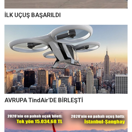
İLK UÇUŞ BAŞARILDI
AVRUPA TindAir'DE BİRLEŞTİ