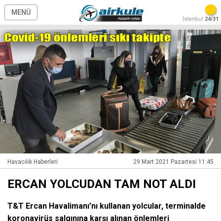
MENÜ
İstanbul
24/31
Havacılık Haberleri
29 Mart 2021 Pazartesi 11:45
ERCAN YOLCUDAN TAM NOT ALDI
T&T Ercan Havalimanı’nı kullanan yolcular, terminalde
koronavirüs salgınına karşı alınan önlemleri