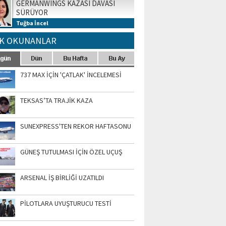
GERMANWINGS KAZASI DAVASI
SÜRÜYOR
Tuğba İncel
K OKUNANLAR
737 MAX İÇİN 'ÇATLAK' İNCELEMESİ
TEKSAS’TA TRAJİK KAZA
SUNEXPRESS'TEN REKOR HAFTASONU
GÜNEŞ TUTULMASI İÇİN ÖZEL UÇUŞ
ARSENAL İŞ BİRLİĞİ UZATILDI
PİLOTLARA UYUŞTURUCU TESTİ