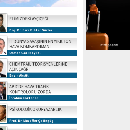
ELİMİZDEKİ AYÇİÇEĞİ
Doç. Dr. Esra Bihter Gürler
II. DÜNYA SAVAŞININ EN YIKICI ON
HAVA BOMBARDIMANI
Osman Gazi Baykal
CHEMTRAIL TEORİSYENLERİNE
AÇIK ÇAĞRI
Engin Aksüt
ABD'DE HAVA TRAFİK
KONTROLÖRÜ ZORDA
İbrahim Köktener
PSİKOLOJİK OKURYAZARLIK
Prof. Dr. Muzaffer Çetingüç