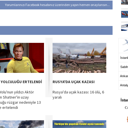
Yorumlarınızı Facebook hesabınız üzerinden yapın hemen onaylansın...
UÇ
İstanb
Sabih
Anka
 YOLCULUĞU ERTELENDİ
RUSYA'DA UÇAK KAZASI
Antal
olu'nun yıldızı Aktör
Rusya'da uçak kazası: 16 ölü, 6
HA
am Shatner'in uzay
yaralı
İsta
luğu rüzgar nedeniyle 13
e ertelendi
C