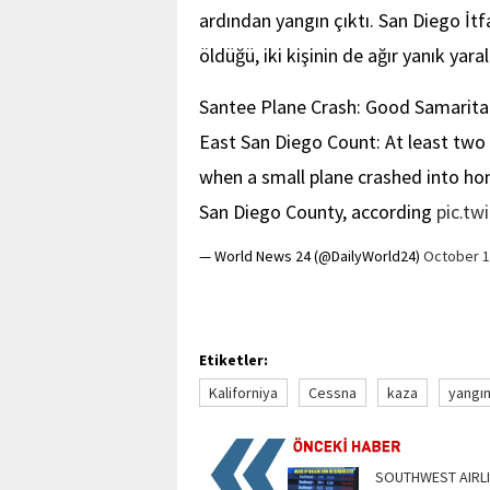
ardından yangın çıktı. San Diego İtf
öldüğü, iki kişinin de ağır yanık yaral
Santee Plane Crash: Good Samarita
East San Diego Count: At least two 
when a small plane crashed into ho
San Diego County, according
pic.tw
— World News 24 (@DailyWorld24)
October 1
Etiketler:
Kaliforniya
Cessna
kaza
yangı
SOUTHWEST AIRLI