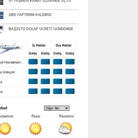
97 YAŞINDA KANAT ÜZERİNDE UÇTU
ABD YAPTIRIMI KALDIRDI
BAŞÜSTÜ DOLAP ÜCRETİ GÜNDEMDE
UŞ BİLGİLERİ
İç Hatlar
Dış Hatlar
Geliş
Gidiş
Geliş
Gidiş
ul Havalimanı
a Gökçen
ra
ya
VA DURUMU
nbul
umartesi
Pazar
Pazartesi