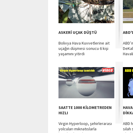
ASKERİ UÇAK DÜŞTÜ
ABD'
Bolivya Hava Kuvvetlerine ait
ABD’n
uçağın düşmesi sonucu 6 kişi
DeKa
yaşamını yitirdi
Haval
SAATTE 1000 KİLOMETREDEN
HAVA
HIZLI
DİKK
Virgin Hyperloop, şehirlerarası
ABD h
yolcuları mıknatıslarla
silah 