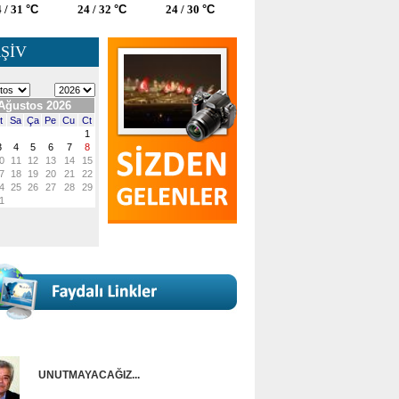
 / 31
°C
24 / 32
°C
24 / 30
°C
ŞİV
UNUTMAYACAĞIZ...