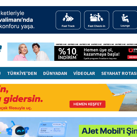
J
TÜRKİYE'DEN
DÜNYADAN
VİDEOLAR
SEYAHAT ROTAS