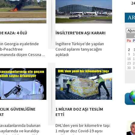
24
AR
DE KAZA: 4 ÖLÜ
İNGİLTERE'DEN AŞI KARARI
in Georgia eyaletinde
İngiltere Türkiye'de yapılan
lb-Peachtree
Covid aşılarını tanıyacağını
imanında düşen Cessna ...
açıkladı
CILIK GÜVENLİĞİNE
1 MİLYAR DOZ AŞI TESLİM
AT
ETTİ
avaalanlarında bulunan
DHL'den yeni bir kilometre taşı:
sayılarında ve kuraldışı
1 milyar doz Covid-19 aşısı