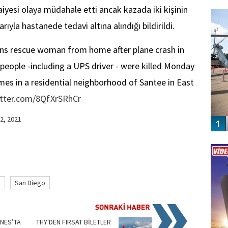
FO
aiyesi olaya müdahale etti ancak kazada iki kişinin
SİNG
arıyla hastanede tedavi altına alındığı bildirildi.
ns rescue woman from home after plane crash in
people -including a UPS driver - were killed Monday
mes in a residential neighborhood of Santee in East
itter.com/8QfXrSRhCr
2, 2021
Vİ
ENGEL
n
San Diego
NES’TA
THY'DEN FIRSAT BİLETLER