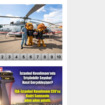
TO GALERİ
APUR AIRSHOW-2020
DEO GALERİ
LERİN AŞILDIĞI HAVALİMANI