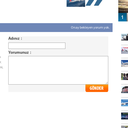
GÜ
Onay bekleyen yorum yok.
ı
r.
ni,