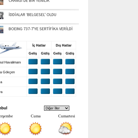
CHANGİ'DE BİR YENİLİK
İDDİALAR ‘BELGESEL' OLDU
BOEING 737-7'YE SERTİFİKA VERİLDİ
UŞ BİLGİLERİ
İç Hatlar
Dış Hatlar
Geliş
Gidiş
Geliş
Gidiş
ul Havalimanı
a Gökçen
ra
ya
VA DURUMU
nbul
erşembe
Cuma
Cumartesi