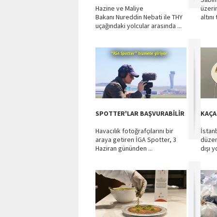
Hazine ve Maliye
üzeri
Bakanı Nureddin Nebati ile THY
altını 
uçağındaki yolcular arasında ...
SPOTTER'LAR BAŞVURABİLİR
KAÇAK
Havacılık fotoğrafçılarını bir
İstan
araya getiren İGA Spotter, 3
düze
Haziran gününden ...
dışı y