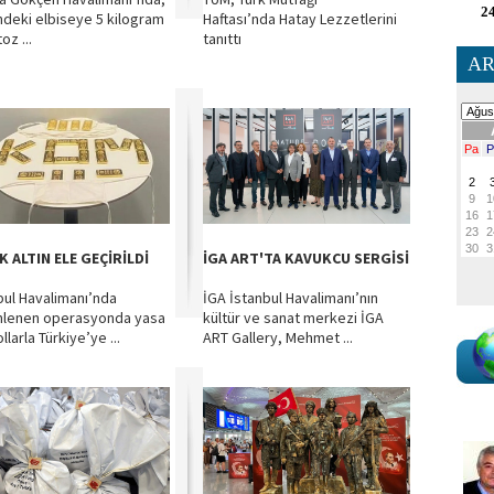
24
ndeki elbiseye 5 kilogram
Haftası’nda Hatay Lezzetlerini
toz ...
tanıttı
AR
 ALTIN ELE GEÇİRİLDİ
İGA ART'TA KAVUKCU SERGİSİ
bul Havalimanı’nda
İGA İstanbul Havalimanı’nın
nlenen operasyonda yasa
kültür ve sanat merkezi İGA
ollarla Türkiye’ye ...
ART Gallery, Mehmet ...