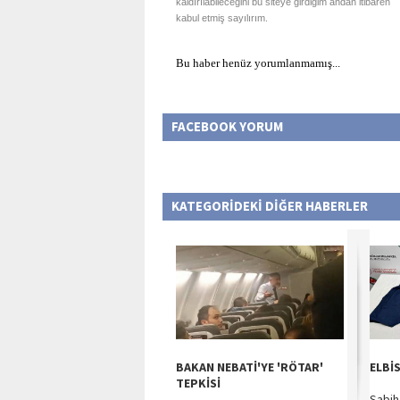
kaldırılabileceğini bu siteye girdiğim andan itibaren
kabul etmiş sayılırım.
Bu haber henüz yorumlanmamış...
FACEBOOK YORUM
KATEGORİDEKİ DİĞER HABERLER
BAKAN NEBATİ'YE 'RÖTAR'
ELBİ
TEPKİSİ
Sabih