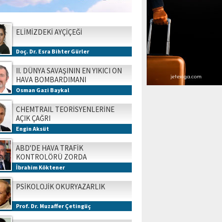
ELİMİZDEKİ AYÇİÇEĞİ
Doç. Dr. Esra Bihter Gürler
II. DÜNYA SAVAŞININ EN YIKICI ON
HAVA BOMBARDIMANI
Osman Gazi Baykal
CHEMTRAIL TEORİSYENLERİNE
AÇIK ÇAĞRI
Engin Aksüt
ABD'DE HAVA TRAFİK
KONTROLÖRÜ ZORDA
İbrahim Köktener
PSİKOLOJİK OKURYAZARLIK
Prof. Dr. Muzaffer Çetingüç