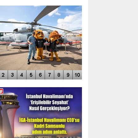
TO GALERİ
APUR AIRSHOW-2020
DEO GALERİ
LERİN AŞILDIĞI HAVALİMANI