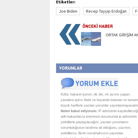
Etiketler:
Joe Biden
Recep Tayyip Erdoğan
F
ORTAK GİRİŞİM A
YORUMLAR
Küfür, hakaret içeren; dil, din, ırk ayrımı yapan;
yasalara aykırı ifade ve beyanda bulunan ve tamam
büyük harflerle yazılan yorumlar yayınlanmayacaktı
Neleri kabul ediyorum:
IP adresimin kaydedileceği
adli makamlarca istenmesi durumunda ip adresimin
yetkililerle paylaşılacağını, yazılan yorumların
sorumluluğunun tarafıma ait olduğunu, yazımın,
yetkililerce, fikrim sorulmaksızın yayından