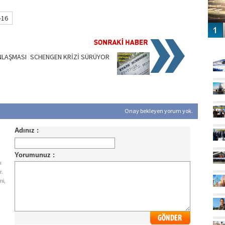
-16
GÜ
NLAŞMASI
SCHENGEN KRİZİ SÜRÜYOR
Onay bekleyen yorum yok.
ı
r.
ni,