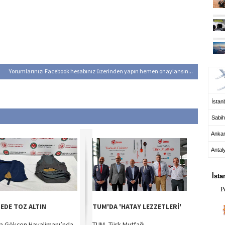
UÇ
Yorumlarınızı Facebook hesabınız üzerinden yapın hemen onaylansın...
İstanb
Sabih
Anka
Antal
HA
İsta
P
SEDE TOZ ALTIN
TUM'DA 'HATAY LEZZETLERİ'
a Gökçen Havalimanı’nda,
TUM, Türk Mutfağı