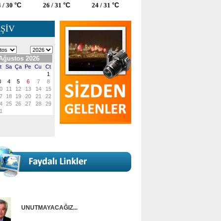
 / 30
°C
26 / 31
°C
24 / 31
°C
ŞİV
UNUTMAYACAĞIZ...