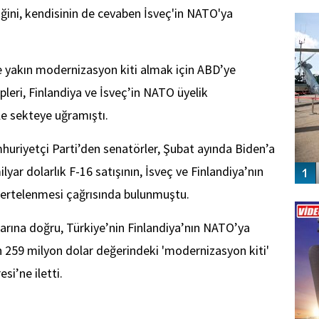
FO
iğini, kendisinin de cevaben İsveç'in NATO'ya
SİNG
0’e yakın modernizasyon kiti almak için ABD’ye
leri, Finlandiya ve İsveç’in NATO üyelik
le sekteye uğramıştı.
iyetçi Parti’den senatörler, Şubat ayında Biden’a
yar dolarlık F-16 satışının, İsveç ve Finlandiya’nın
ertelenmesi çağrısında bulunmuştu.
Vİ
ENGEL
larına doğru, Türkiye’nin Finlandiya’nın NATO’ya
 259 milyon dolar değerindeki 'modernizasyon kiti'
si’ne iletti.