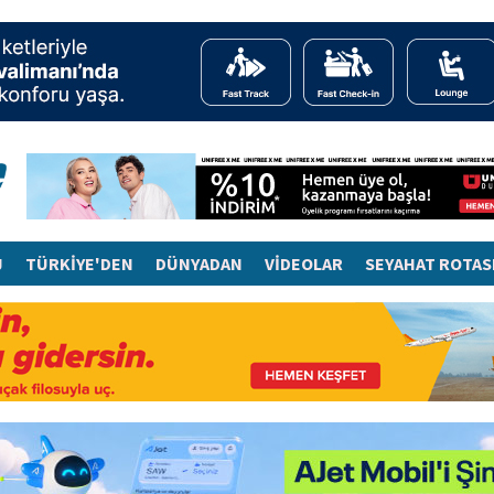
J
TÜRKİYE'DEN
DÜNYADAN
VİDEOLAR
SEYAHAT ROTAS