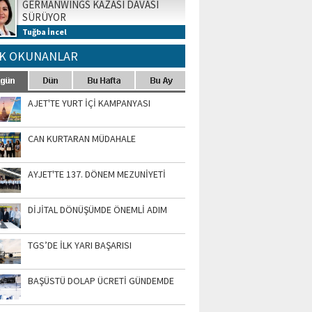
GERMANWINGS KAZASI DAVASI
SÜRÜYOR
Tuğba İncel
K OKUNANLAR
AJET'TE YURT İÇİ KAMPANYASI
CAN KURTARAN MÜDAHALE
AYJET'TE 137. DÖNEM MEZUNİYETİ
DİJİTAL DÖNÜŞÜMDE ÖNEMLİ ADIM
TGS’DE İLK YARI BAŞARISI
BAŞÜSTÜ DOLAP ÜCRETİ GÜNDEMDE