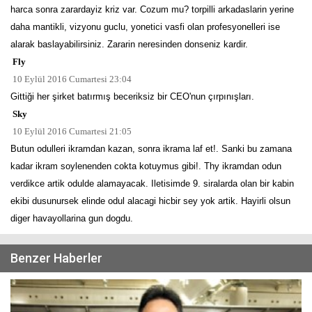
harca sonra zarardayiz kriz var. Cozum mu? torpilli arkadaslarin yerine
daha mantikli, vizyonu guclu, yonetici vasfi olan profesyonelleri ise
alarak baslayabilirsiniz. Zararin neresinden donseniz kardir.
Fly
10 Eylül 2016 Cumartesi 23:04
Gittiği her şirket batırmış beceriksiz bir CEO'nun çırpınışları.
Sky
10 Eylül 2016 Cumartesi 21:05
Butun odulleri ikramdan kazan, sonra ikrama laf et!. Sanki bu zamana
kadar ikram soylenenden cokta kotuymus gibi!. Thy ikramdan odun
verdikce artik odulde alamayacak. Iletisimde 9. siralarda olan bir kabin
ekibi dusunursek elinde odul alacagi hicbir sey yok artik. Hayirli olsun
diger havayollarina gun dogdu.
Benzer Haberler