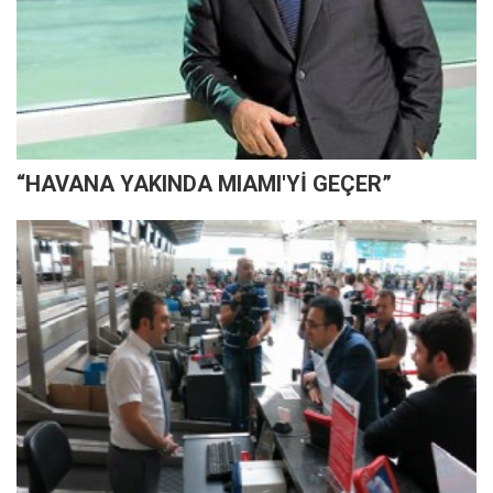
“HAVANA YAKINDA MIAMI'Yİ GEÇER”