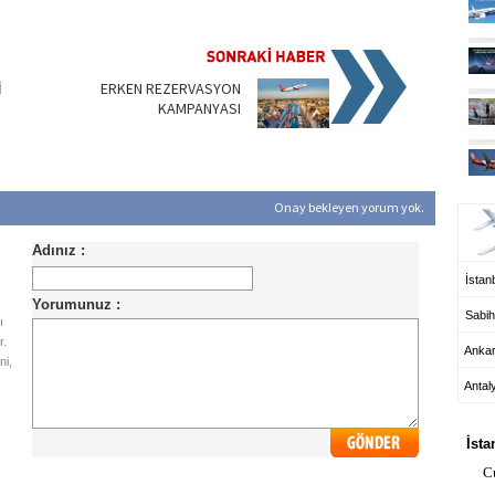
İ
ERKEN REZERVASYON
KAMPANYASI
UÇ
Onay bekleyen yorum yok.
İstanb
Sabih
ı
r.
Anka
ni,
Antal
HA
İsta
C