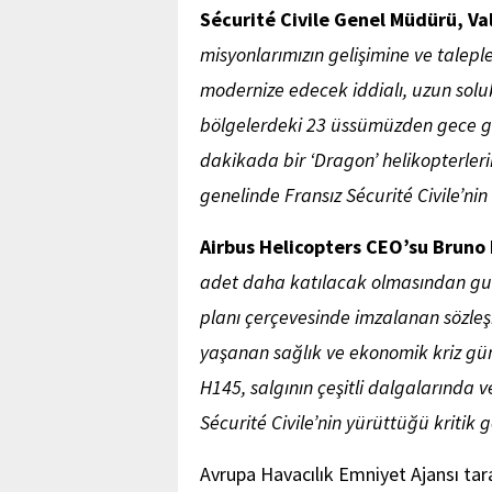
Sécurité Civile Genel Müdürü, Val
misyonlarımızın gelişimine ve talep
modernize edecek iddialı, uzun soluk
bölgelerdeki 23 üssümüzden gece gü
dakikada bir ‘Dragon’ helikopterlerimi
genelinde Fransız Sécurité Civile’ni
Airbus Helicopters CEO’su Bruno
adet daha katılacak olmasından guru
planı çerçevesinde imzalanan sözleş
yaşanan sağlık ve ekonomik kriz gün
H145, salgının çeşitli dalgalarında v
Sécurité Civile’nin yürüttüğü kritik
Avrupa Havacılık Emniyet Ajansı tara