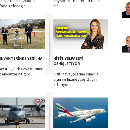
ki ve Teknik Anadolu
Bayraktar TB2 İHA'ları teslim
'nde geleceğin ...
aldı
ENVANTERİNDE YENİ İHA
HİTİT YELPAZEYİ
GENİŞLETİYOR
ay İHA, Türk Hava Kurumu
k envanterine girdi
Hitit, havayollarına sunduğu
ürün ve hizmet çeşitliliğini
arttırıyor