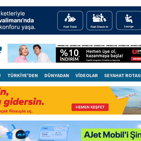
J
TÜRKİYE'DEN
DÜNYADAN
VİDEOLAR
SEYAHAT ROTAS