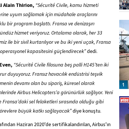
i Alain Thirion,
“Sécurité Civile, kamu hizmeti
lerine uyum sağlamak için müdahale araçlarını
FO
SİNG
lu bir program başlattı. Fransa ve denizaşırı
ndüz hizmet veriyoruz. Ortalama olarak, her 33
z ile bir sivil kurtarılıyor ve bu iki yeni uçak, Fransa
n operasyonel kapasitesini güçlendirecek”
dedi.
 Even,
“Sécurité Civile filosuna beş palli H145’ten iki
r duyuyoruz. Fransız havacılık endüstrisi teşvik
menin devamı olan bu sipariş, küresel olarak
lerinde Airbus Helicopters’a görünürlük sağlıyor. Yeni
Vİ
ENGEL
e Fransa’daki sel felaketleri sırasında olduğu gibi
 görevlere büyük katkı sağlayacak”
diye konuştu.
fından Haziran 2020’de sertifikalandırılan, Airbus’ın