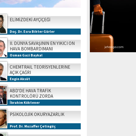
ELİMİZDEKİ AYÇİÇEĞİ
Doç. Dr. Esra Bihter Gürler
II. DÜNYA SAVAŞININ EN YIKICI ON
HAVA BOMBARDIMANI
Osman Gazi Baykal
CHEMTRAIL TEORİSYENLERİNE
AÇIK ÇAĞRI
Engin Aksüt
ABD'DE HAVA TRAFİK
KONTROLÖRÜ ZORDA
İbrahim Köktener
PSİKOLOJİK OKURYAZARLIK
Prof. Dr. Muzaffer Çetingüç