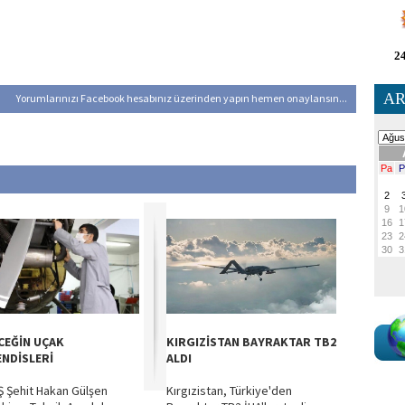
24
AR
Yorumlarınızı Facebook hesabınız üzerinden yapın hemen onaylansın...
CEĞİN UÇAK
KIRGIZİSTAN BAYRAKTAR TB2
NDİSLERİ
ALDI
 Şehit Hakan Gülşen
Kırgızistan, Türkiye'den