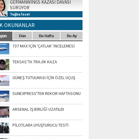
GERMANWINGS KAZASI DAVASI
SÜRÜYOR
Tuğba İncel
K OKUNANLAR
737 MAX İÇİN 'ÇATLAK' İNCELEMESİ
TEKSAS’TA TRAJİK KAZA
GÜNEŞ TUTULMASI İÇİN ÖZEL UÇUŞ
SUNEXPRESS'TEN REKOR HAFTASONU
ARSENAL İŞ BİRLİĞİ UZATILDI
PİLOTLARA UYUŞTURUCU TESTİ