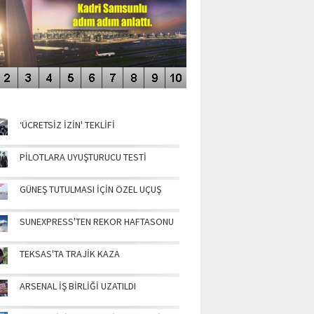
NÜN MANŞETLERİ
‘ÜCRETSİZ İZİN' TEKLİFİ
PİLOTLARA UYUŞTURUCU TESTİ
GÜNEŞ TUTULMASI İÇİN ÖZEL UÇUŞ
SUNEXPRESS'TEN REKOR HAFTASONU
TEKSAS'TA TRAJİK KAZA
ARSENAL İŞ BİRLİĞİ UZATILDI