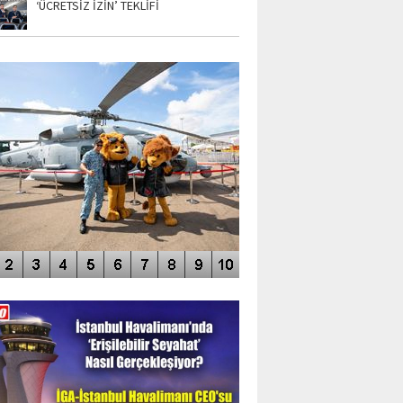
‘ÜCRETSİZ İZİN’ TEKLİFİ
TO GALERİ
APUR AIRSHOW-2020
DEO GALERİ
LERİN AŞILDIĞI HAVALİMANI