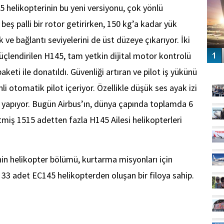
5 helikopterinin bu yeni versiyonu, çok yönlü
 beş palli bir rotor getirirken, 150 kg’a kadar yük
k ve bağlantı seviyelerini de üst düzeye çıkarıyor. İki
güçlendirilen H145, tam yetkin dijital motor kontrolü
GÜ
aketi ile donatıldı. Güvenliği artıran ve pilot iş yükünü
i otomatik pilot içeriyor. Özellikle düşük ses ayak izi
ri yapıyor. Bugün Airbus’ın, dünya çapında toplamda 6
iş 1515 adetten fazla H145 Ailesi helikopterleri
’nin helikopter bölümü, kurtarma misyonları için
33 adet EC145 helikopterden oluşan bir filoya sahip.