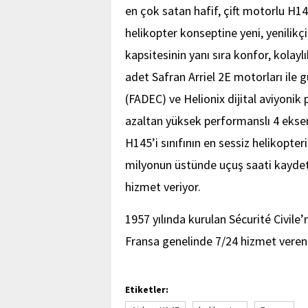
en çok satan hafif, çift motorlu H14
helikopter konseptine yeni, yenilikçi
kapsitesinin yanı sıra konfor, kolaylı
adet Safran Arriel 2E motorları ile 
(FADEC) ve Helionix dijital aviyonik p
azaltan yüksek performanslı 4 eksenl
H145’i sınıfının en sessiz helikopte
milyonun üstünde uçuş saati kaydetm
hizmet veriyor.
1957 yılında kurulan Sécurité Civile
Fransa genelinde 7/24 hizmet veren 
Etiketler: