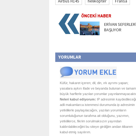
Airbus H145
helikopter
Fransa
ERİVAN SEFERLER
BAŞLIYOR
YORUMLAR
Küfür, hakaret içeren; dil, din, ırk ayrımı yapan;
yasalara aykırı ifade ve beyanda bulunan ve tamam
büyük harflerle yazılan yorumlar yayınlanmayacaktı
Neleri kabul ediyorum:
IP adresimin kaydedileceği
adli makamlarca istenmesi durumunda ip adresimin
yetkililerle paylaşılacağını, yazılan yorumların
sorumluluğunun tarafıma ait olduğunu, yazımın,
yetkililerce, fikrim sorulmaksızın yayından
kaldırılabileceğini bu siteye girdiğim andan itibaren
kabul etmiş sayılırım.