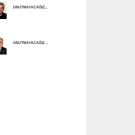
UNUTMAYACAĞIZ...
Onur Güntürkün
UNUTMAYACAĞIZ…
Ünal Başusta