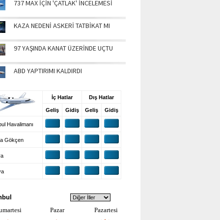
737 MAX İÇİN 'ÇATLAK' İNCELEMESİ
KAZA NEDENİ ASKERİ TATBİKAT MI
97 YAŞINDA KANAT ÜZERİNDE UÇTU
ABD YAPTIRIMI KALDIRDI
UŞ BİLGİLERİ
İç Hatlar
Dış Hatlar
Geliş
Gidiş
Geliş
Gidiş
ul Havalimanı
a Gökçen
ra
ya
VA DURUMU
nbul
umartesi
Pazar
Pazartesi