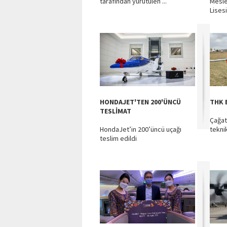
tarafından yürütülen ...
Mesle
Lisesi
HONDAJET'TEN 200'ÜNCÜ
THK 
TESLİMAT
Çağat
HondaJet’in 200’üncü uçağı
tekni
teslim edildi