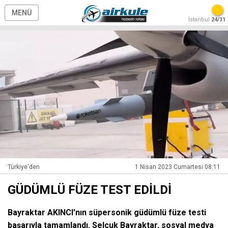
MENÜ
İstanbul
24/31
Türkiye'den
1 Nisan 2023 Cumartesi 08:11
GÜDÜMLÜ FÜZE TEST EDİLDİ
Bayraktar AKINCI'nın süpersonik güdümlü füze testi
başarıyla tamamlandı. Selçuk Bayraktar, sosyal medya