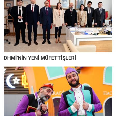
DHMİ'NİN YENİ MÜFETTİŞLERİ