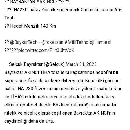
?? BAYRAKTAR
#AKINCI
??????
??? İHA230 Türkiye’nin ilk Süpersonik Güdümlü Füzesi Atış
Testi
?? Hedef Menzili 140 Km
??
@BaykarTech
-
@roketsan
#MilliTeknolojiHamlesi
??????
pic.twitter.com/FHt3JhtVpK
— Selçuk Bayraktar (@Selcuk)
March 31, 2023
Bayraktar AKINCI TİHA test atışı kapsamında hedefini bir
süpersonik füze ile bir kere daha vurdu. Kendi itki gücüne
sahip İHA-230 füzesi uzun menzili ve yüksek isabet oranı
ile TİHA’dan kilometrelerce mesafedeki hedeflere karşı
etkinlik gösterebilecek. Böylece kullandığı mühimmatlar
nitelik ve nicelik olarak çeşitlenen Bayraktar AKINCI’nın
caydırıcılığı daha da arttı.