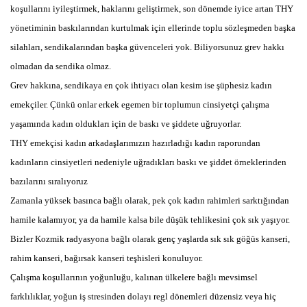
koşullarını iyileştirmek, haklarını geliştirmek, son dönemde iyice artan THY
yönetiminin baskılarından kurtulmak için ellerinde toplu sözleşmeden başka
silahları, sendikalarından başka güvenceleri yok. Biliyorsunuz grev hakkı
olmadan da sendika olmaz.
Grev hakkına, sendikaya en çok ihtiyacı olan kesim ise şüphesiz kadın
emekçiler. Çünkü onlar erkek egemen bir toplumun cinsiyetçi çalışma
yaşamında kadın oldukları için de baskı ve şiddete uğruyorlar.
THY emekçisi kadın arkadaşlarımızın hazırladığı kadın raporundan
kadınların cinsiyetleri nedeniyle uğradıkları baskı ve şiddet örneklerinden
bazılarını sıralıyoruz
Zamanla yüksek basınca bağlı olarak, pek çok kadın rahimleri sarktığından
hamile kalamıyor, ya da hamile kalsa bile düşük tehlikesini çok sık yaşıyor.
Bizler Kozmik radyasyona bağlı olarak genç yaşlarda sık sık göğüs kanseri,
rahim kanseri, bağırsak kanseri teşhisleri konuluyor.
Çalışma koşullarının yoğunluğu, kalınan ülkelere bağlı mevsimsel
farklılıklar, yoğun iş stresinden dolayı regl dönemleri düzensiz veya hiç