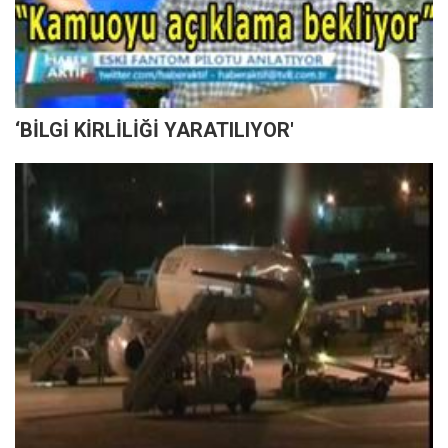
‘BİLGİ KİRLİLİĞİ YARATILIYOR'