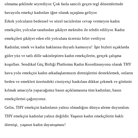
olmama şeklinde seyrediyor. Çok fazla sancılı geçen regl dönemlerinde
havayolu emekçi kadınları iğne olarak uçuşlara geliyor.
Erkek yolcuların bedensel ve sözel tacizlerine cevap vermeyen kadın
emekçiler, yolcular tarafından şikâyet mektubu ile tehdit ediliyor. Kadın
emekçileri şikâyet eden elit yolculara ücretsiz bilet veriliyor.
Kadınlar, emek ve kadın haklarına duyarlı kamuoyu!
İşte bizleri uçaklarda
güler yüz ve tatlı dille sakinleştiren kadın emekçilerin, gerçek çalışma
koşulları. Sendikal Güç Birliği Platformu Kadın Koordinasyonu olarak THY
hava yolu emekçisi kadın arkadaşlarımızın direnişlerini desteklemek, onların
beden ve emekleri üzerindeki cinsiyetçi baskılara dikkat çekmek ve görünür
kılmak amacıyla yapacağımız basın açıklamasına tüm kadınları, basın
emekçilerini çağırıyoruz.
Gelin, THY emekçisi kadınların yalnız olmadığını dünya aleme duyuralım.
THY emekçisi kadınlar yalnız değildir. Yaşasın kadın emekçilerin haklı
direnişi,
yaşasın kadın dayanışması!