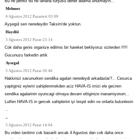
Bu ne pehriz bu ne lahana turşusu derler adama unutmayın...
Mehmet
6 Ağustos 2012 Pazartesi 03:09
Ayşegül sen neredeydin Taksim'de yoktun.
Haydiii
5 Ağustos 2012 Pazar 23:14
Cok daha genis organize edilmis bir hareket bekliyoruz sizlerden !!!!!
Gucunuzu farkedin artik.
Aysegul
5 Ağustos 2012 Pazar 20:46
Hakkinizi savunurken sendika agalari neredeydi arkadaslar?... Cesurca
yaptiginiz eylemi sahiplenmekden aciz HAVA-IS imizi ele geciren
sendika agalarinin oyuncagi olmaya devam ettiginize inanamiyorum...
Lutfen HAVA-IS in gercek sahiplerini iyi tespit edin ve onlarla butunlesin
...
..
5 Ağustos 2012 Pazar 14:04
Bu video tanitimi cok basarili ancak 4 Agustos dan cok daha once