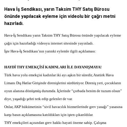
Hava İş Sendikası, yarın Taksim THY Satış Bürosu
önünde yapılacak eyleme için videolu bir çağrı metni
hazırladı.
Hava-İş Sendikası yarın Taksim THY Satış Bürosu önünde yapılacak eyleme
çağrı için hazırladığı videoyu internet sitesinde yayınladı.
İşte Hava-İş Sendikası’nın yarınki eylemle ilgili açıklaması:
HAYDİ THY EMEKÇİSİ KADINLARI İLE DAYANIŞMAYA!
Türk hava yolu emekçisi kadınlar iki ayı aşkın bir süredir, Atatürk Hava
Limanı Dış Hatlar Girişinde direnişlerini sürdürüyor. Direniş yeri, çocukların
oyun alanına dönüşmüş durumda. İçlerinde “çorbada benim de tuzum olsun”
diye, yaşadığı şehri terk edip gelenler de var.
Onlar, AKP hükümetinin “sivil havacılık hizmetlerinde grev yasağı” yasasına
karşı basın açıklamasına katıldıkları için işten çıkarıldılar.
THY emekçileri açısından grev hakkı hayati öneme sahip. Çalışma