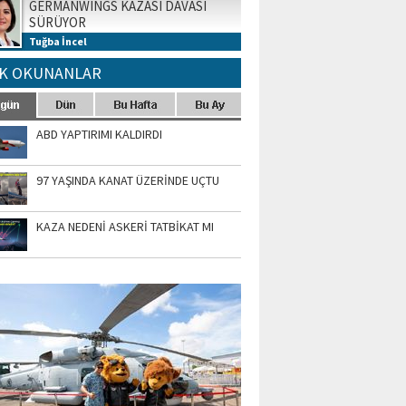
GERMANWINGS KAZASI DAVASI
SÜRÜYOR
Tuğba İncel
K OKUNANLAR
ABD YAPTIRIMI KALDIRDI
97 YAŞINDA KANAT ÜZERİNDE UÇTU
KAZA NEDENİ ASKERİ TATBİKAT MI
TO GALERİ
APUR AIRSHOW-2020