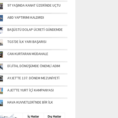
97 YAŞINDA KANAT ÜZERİNDE UÇTU
ABD YAPTIRIMI KALDIRDI
BAŞÜSTÜ DOLAP ÜCRETİ GÜNDEMDE
TGS'DE İLK YARI BAŞARISI
CAN KURTARAN MÜDAHALE
DİJİTAL DÖNÜŞÜMDE ÖNEMLİ ADIM
AYJET'TE 137. DÖNEM MEZUNİYETİ
AJET'TE YURT İÇİ KAMPANYASI
HAVA KUVVETLERİ'NDE BİR İLK
UŞ BİLGİLERİ
İç Hatlar
Dış Hatlar