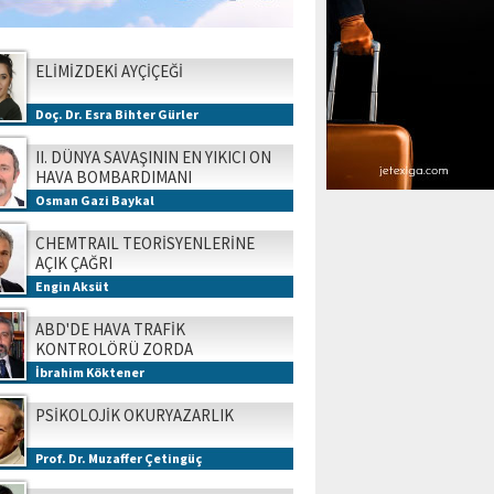
ELİMİZDEKİ AYÇİÇEĞİ
Doç. Dr. Esra Bihter Gürler
II. DÜNYA SAVAŞININ EN YIKICI ON
HAVA BOMBARDIMANI
Osman Gazi Baykal
CHEMTRAIL TEORİSYENLERİNE
AÇIK ÇAĞRI
Engin Aksüt
ABD'DE HAVA TRAFİK
KONTROLÖRÜ ZORDA
İbrahim Köktener
PSİKOLOJİK OKURYAZARLIK
Prof. Dr. Muzaffer Çetingüç