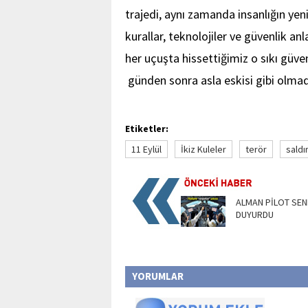
trajedi, aynı zamanda insanlığın yen
kurallar, teknolojiler ve güvenlik anl
her uçuşta hissettiğimiz o sıkı güven
günden sonra asla eskisi gibi olmad
Etiketler:
11 Eylül
İkiz Kuleler
terör
saldır
ALMAN PİLOT SEN
DUYURDU
YORUMLAR