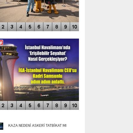
DEO GALERİ
LERİN AŞILDIĞI HAVALİMANI
NÜN MANŞETLERİ
KAZA NEDENİ ASKERİ TATBİKAT MI