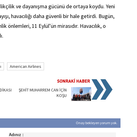
ilikçilik ve dayanışma gücünü de ortaya koydu. Yeni
ayışı, havacılığı daha güvenli bir hale getirdi. Bugün,
lik önlemleri, 11 Eylül’ün mirasıdır. Havacılık, o
ı.
ı
American Airlines
DİKASI
ŞEHİT MUHARREM CAN İÇİN
KOŞU
Onay bekleyen yorum yok.