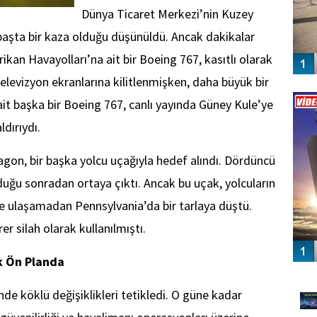
Dünya Ticaret Merkezi’nin Kuzey
lk başta bir kaza olduğu düşünüldü. Ancak dakikalar
ikan Havayolları’na ait bir Boeing 767, kasıtlı olarak
televizyon ekranlarına kilitlenmişken, daha büyük bir
Vİ
ENGEL
ait başka bir Boeing 767, canlı yayında Güney Kule’ye
ldırıydı.
gon, bir başka yolcu uçağıyla hedef alındı. Dördüncü
duğu sonradan ortaya çıktı. Ancak bu uçak, yolcuların
 ulaşamadan Pennsylvania’da bir tarlaya düştü.
rer silah olarak kullanılmıştı.
ik Ön Planda
GÜ
ünde köklü değişiklikleri tetikledi. O güne kadar