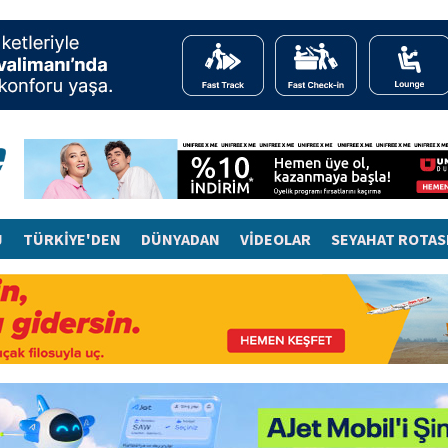
J
TÜRKİYE'DEN
DÜNYADAN
VİDEOLAR
SEYAHAT ROTAS