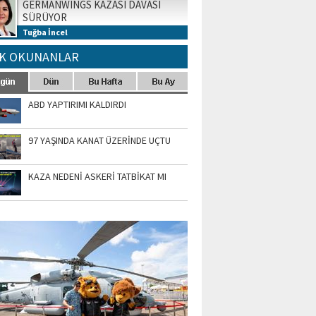
GERMANWINGS KAZASI DAVASI
SÜRÜYOR
Tuğba İncel
K OKUNANLAR
ABD YAPTIRIMI KALDIRDI
97 YAŞINDA KANAT ÜZERİNDE UÇTU
KAZA NEDENİ ASKERİ TATBİKAT MI
TO GALERİ
APUR AIRSHOW-2020