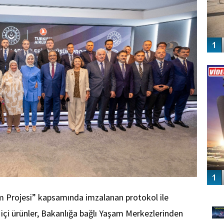
Vİ
ENGEL
GÜ
üm Projesi” kapsamında imzalanan protokol ile
i ürünler, Bakanlığa bağlı Yaşam Merkezlerinden