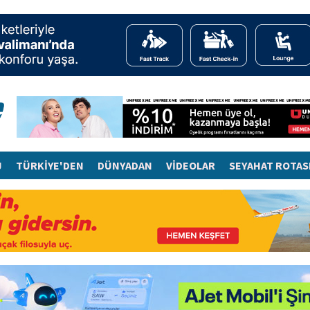
J
TÜRKİYE'DEN
DÜNYADAN
VİDEOLAR
SEYAHAT ROTAS