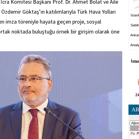
 İcra Komitesi Başkanı Prof. Dr. Ahmet Bolat ve Aile
Özdemir Göktaş’ın katılımlarıyla Türk Hava Yolları
İstanb
n imza töreniyle hayata geçen proje, sosyal
Sabih
 ortak noktada buluştuğu örnek bir girişim olarak öne
Anka
Antal
HA
İsta
24
AR