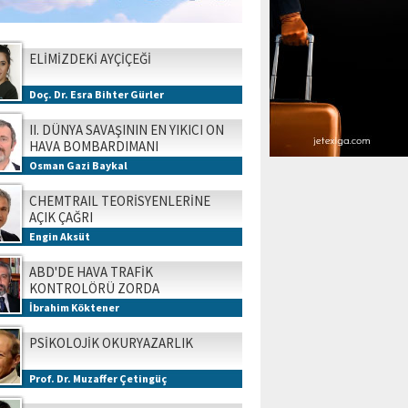
ELİMİZDEKİ AYÇİÇEĞİ
Doç. Dr. Esra Bihter Gürler
II. DÜNYA SAVAŞININ EN YIKICI ON
HAVA BOMBARDIMANI
Osman Gazi Baykal
CHEMTRAIL TEORİSYENLERİNE
AÇIK ÇAĞRI
Engin Aksüt
ABD'DE HAVA TRAFİK
KONTROLÖRÜ ZORDA
İbrahim Köktener
PSİKOLOJİK OKURYAZARLIK
Prof. Dr. Muzaffer Çetingüç