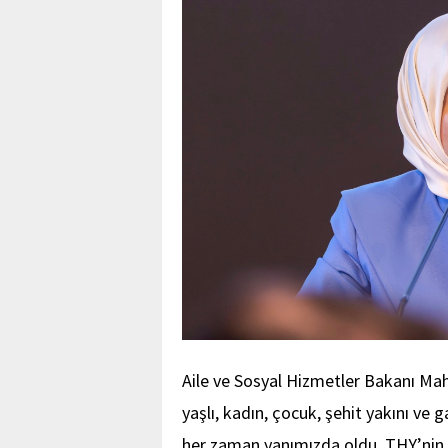
Aile ve Sosyal Hizmetler Bakanı Mah
yaşlı, kadın, çocuk, şehit yakını v
her zaman yanımızda oldu. THY’nin 