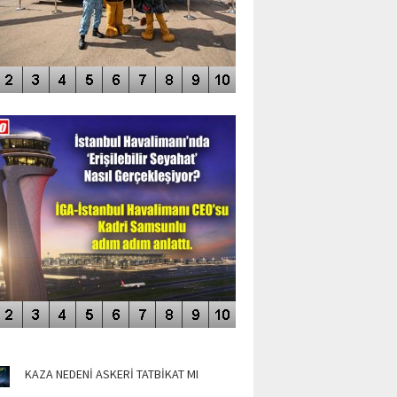
DEO GALERİ
LERİN AŞILDIĞI HAVALİMANI
NÜN MANŞETLERİ
KAZA NEDENİ ASKERİ TATBİKAT MI