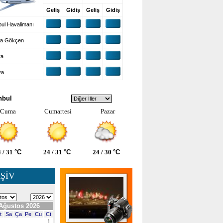
Geliş
Gidiş
Geliş
Gidiş
ul Havalimanı
a Gökçen
ra
ya
VA DURUMU
nbul
Cuma
Cumartesi
Pazar
 / 31
°C
24 / 31
°C
24 / 30
°C
ŞİV