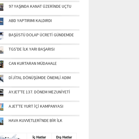
97 YAŞINDA KANAT ÜZERİNDE UÇTU
ABD YAPTIRIMI KALDIRDI
BAŞÜSTÜ DOLAP ÜCRETİ GÜNDEMDE
TGS'DE İLK YARI BAŞARISI
CAN KURTARAN MÜDAHALE
DİJİTAL DÖNÜŞÜMDE ÖNEMLİ ADIM
AYJET'TE 137. DÖNEM MEZUNİYETİ
AJET'TE YURT İÇİ KAMPANYASI
HAVA KUVVETLERİ'NDE BİR İLK
UŞ BİLGİLERİ
İç Hatlar
Dış Hatlar