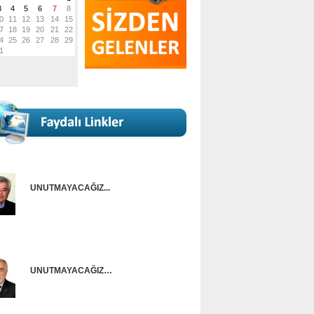
UNUTMAYACAĞIZ...
Onur Güntürkün
UNUTMAYACAĞIZ…
Ünal Başusta