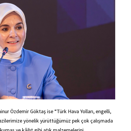
inur Özdemir Göktaş ise “Türk Hava Yolları, engelli,
e gazilerimize yönelik yürüttüğümüz pek çok çalışmada
kumaş ve kâğıt gibi atık malzemelerini,