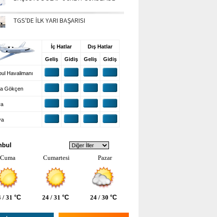
TGS'DE İLK YARI BAŞARISI
UŞ BİLGİLERİ
İç Hatlar
Dış Hatlar
Geliş
Gidiş
Geliş
Gidiş
ul Havalimanı
a Gökçen
ra
ya
VA DURUMU
nbul
Cuma
Cumartesi
Pazar
 / 31
°C
24 / 31
°C
24 / 30
°C