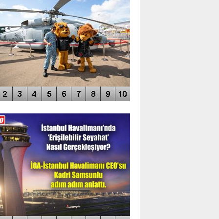
DEO GALERİ
LERİN AŞILDIĞI HAVALİMANI