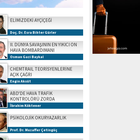
ELİMİZDEKİ AYÇİÇEĞİ
Doç. Dr. Esra Bihter Gürler
II. DÜNYA SAVAŞININ EN YIKICI ON
HAVA BOMBARDIMANI
Osman Gazi Baykal
CHEMTRAIL TEORİSYENLERİNE
AÇIK ÇAĞRI
Engin Aksüt
ABD'DE HAVA TRAFİK
KONTROLÖRÜ ZORDA
İbrahim Köktener
PSİKOLOJİK OKURYAZARLIK
Prof. Dr. Muzaffer Çetingüç