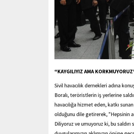
“KAYGILIYIZ AMA KORKMUYORUZ
Sivil havacılık dernekleri adına ko
Boralı, teröristlerin iş yerlerine sald
havacılığa hizmet eden, katkı sunan 
olduğunu dile getirerek, "Hepsinin a
Diliyoruz ve umuyoruz ki, bu saldır
duygularımızın aklımızın önüne ge