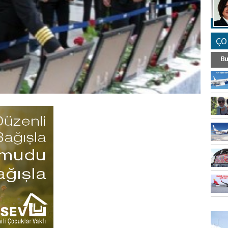
ÇO
FO
SİNG