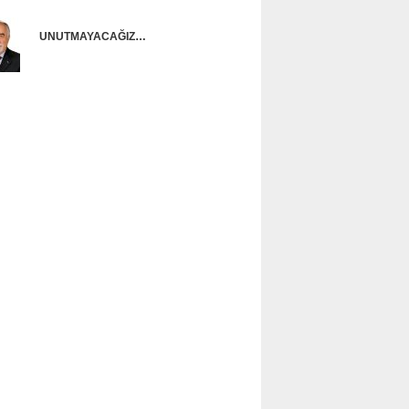
UNUTMAYACAĞIZ…
Ünal Başusta