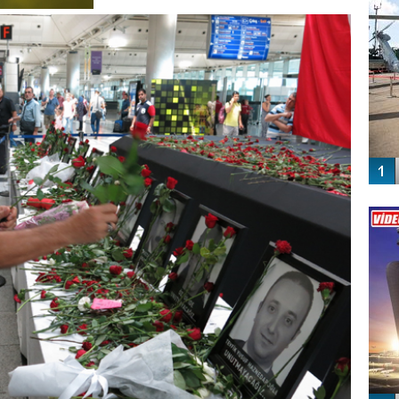
Vİ
ENGEL