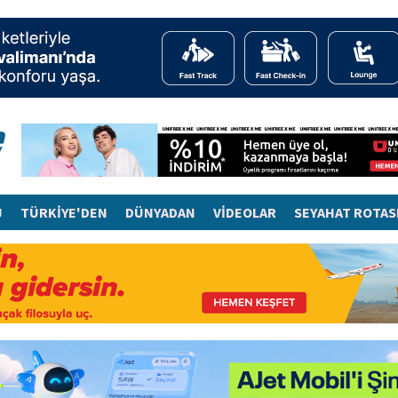
J
TÜRKİYE'DEN
DÜNYADAN
VİDEOLAR
SEYAHAT ROTAS