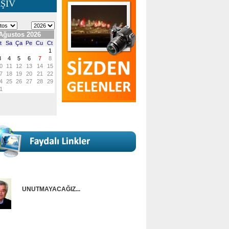
ŞİV
UNUTMAYACAĞIZ...
Onur Güntürkün