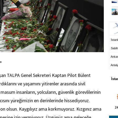
UÇ
İstanb
Sabih
Anka
”
Antal
HA
nuşan TALPA Genel Sekreteri Kaptan Pilot Bülent
İsta
ırdıklarını ve yaşamını yitirenler arasında sivil
masum insanların, yolcuların, güvenlik görevlilerinin
cısını yüreğimizin en derinlerinde hissediyoruz.
24
ı son olsun. Kaygılıyız ama korkmuyoruz. Kızgınız ama
çmesine izin vermiyoruz. Üzgünüz ama geleceğe