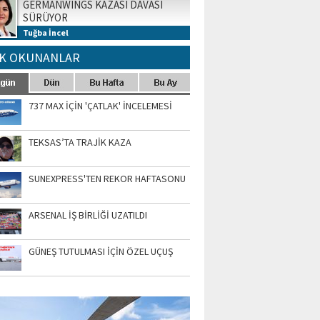
GERMANWINGS KAZASI DAVASI
SÜRÜYOR
Tuğba İncel
K OKUNANLAR
737 MAX İÇİN 'ÇATLAK' İNCELEMESİ
TEKSAS’TA TRAJİK KAZA
SUNEXPRESS'TEN REKOR HAFTASONU
ARSENAL İŞ BİRLİĞİ UZATILDI
GÜNEŞ TUTULMASI İÇİN ÖZEL UÇUŞ
TO GALERİ
APUR AIRSHOW-2020