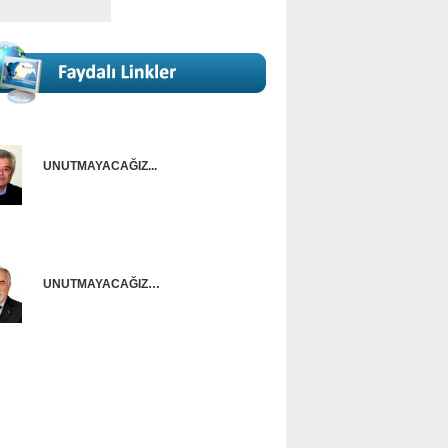
UNUTMAYACAĞIZ...
Onur Güntürkün
UNUTMAYACAĞIZ…
Ünal Başusta