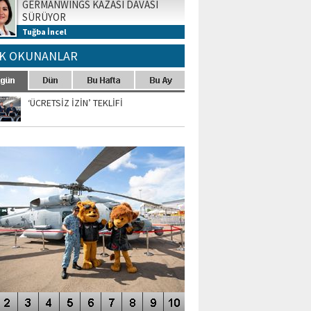
GERMANWINGS KAZASI DAVASI
SÜRÜYOR
Tuğba İncel
K OKUNANLAR
‘ÜCRETSİZ İZİN’ TEKLİFİ
TO GALERİ
APUR AIRSHOW-2020