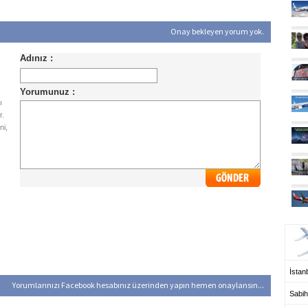
Onay bekleyen yorum yok.
ı
r.
ni,
UÇ
İstanb
Yorumlarınızı Facebook hesabınız üzerinden yapın hemen onaylansın...
Sabih