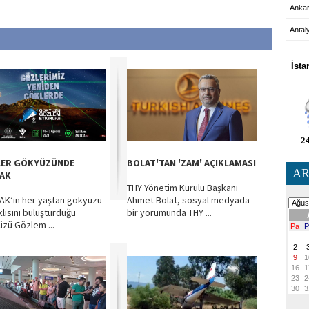
Anka
Antal
HA
İsta
24
ER GÖKYÜZÜNDE
BOLAT'TAN 'ZAM' AÇIKLAMASI
AR
AK
THY Yönetim Kurulu Başkanı
AK’ın her yaştan gökyüzü
Ahmet Bolat, sosyal medyada
lısını buluşturduğu
bir yorumunda THY ...
zü Gözlem ...