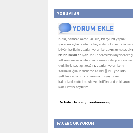
YORUMLAR
Küfür, hakaret içeren; dil, din, ırk ayrımı yapan;
yasalara aykırı ifade ve beyanda bulunan ve tamam
büyük harflerle yazılan yorumlar yayınlanmayacaktı
Neleri kabul ediyorum:
IP adresimin kaydedileceği
adli makamlarca istenmesi durumunda ip adresimin
yetkililerle paylaşılacağını, yazılan yorumların
sorumluluğunun tarafıma ait olduğunu, yazımın,
yetkililerce, fikrim sorulmaksızın yayından
kaldırılabileceğini bu siteye girdiğim andan itibaren
kabul etmiş sayılırım.
Bu haber henüz yorumlanmamış...
FACEBOOK YORUM