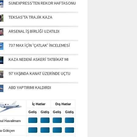
SUNEXPRESS'TEN REKOR HAFTASONU
TEKSAS'TA TRAJİK KAZA
ARSENAL İŞ BİRLİĞİ UZATILDI
737 MAX İÇİN 'ÇATLAK' İNCELEMESİ
KAZA NEDENİ ASKERİ TATBİKAT MI
97 YAŞINDA KANAT ÜZERİNDE UÇTU
ABD YAPTIRIMI KALDIRDI
UŞ BİLGİLERİ
İç Hatlar
Dış Hatlar
Geliş
Gidiş
Geliş
Gidiş
ul Havalimanı
a Gökçen