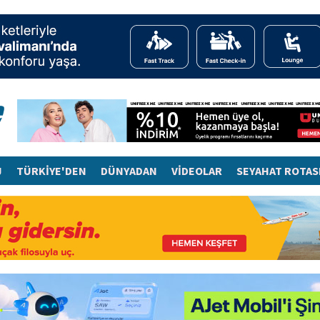
J
TÜRKİYE'DEN
DÜNYADAN
VİDEOLAR
SEYAHAT ROTAS