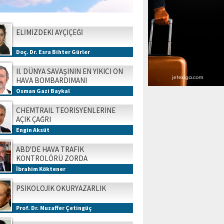
ELİMİZDEKİ AYÇİÇEĞİ
Doç. Dr. Esra Bihter Gürler
II. DÜNYA SAVAŞININ EN YIKICI ON
HAVA BOMBARDIMANI
Osman Gazi Baykal
CHEMTRAIL TEORİSYENLERİNE
AÇIK ÇAĞRI
Engin Aksüt
ABD'DE HAVA TRAFİK
KONTROLÖRÜ ZORDA
İbrahim Köktener
PSİKOLOJİK OKURYAZARLIK
Prof. Dr. Muzaffer Çetingüç