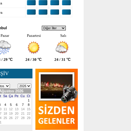
ra
ya
VA DURUMU
nbul
Pazar
Pazartesi
Salı
 / 29
°C
24 / 30
°C
24 / 31
°C
ŞİV