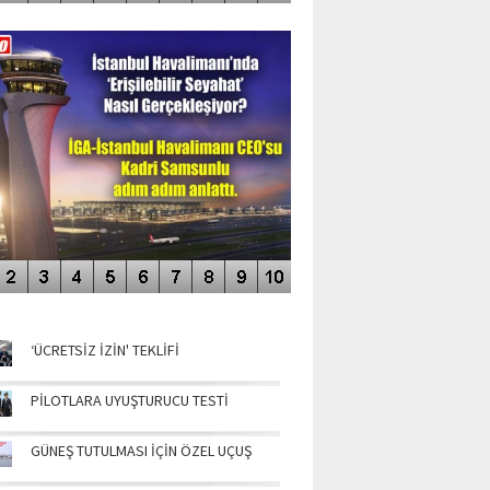
DEO GALERİ
LERİN AŞILDIĞI HAVALİMANI
NÜN MANŞETLERİ
‘ÜCRETSİZ İZİN' TEKLİFİ
PİLOTLARA UYUŞTURUCU TESTİ
GÜNEŞ TUTULMASI İÇİN ÖZEL UÇUŞ