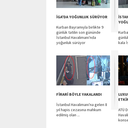
İGA'DA YOĞUNLUK SÜRÜYOR
İSTA
YOĞ
Kurban Bayramıyla birlikte 9
günlük tatilin son gününde
Kurba
İstanbul Havalimanı'nda
günlük
yoğunluk sürüyor
kala İ
FİRARİ BÖYLE YAKALANDI
LUXU
ETKİ
İstanbul Havalimanı'na gelen 8
yıl hapis cezasına mahkum
ATÜ D
edilmiş olan ...
Haval
konse