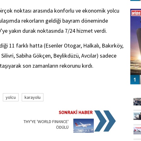
Vİ
 birçok noktası arasında konforlu ve ekonomik yolcu
ENGEL
, ulaşımda rekorların geldiği bayram döneminde
50’ye yakın durak noktasında 7/24 hizmet verdi.
iği 11 farklı hatta (Esenler Otogar, Halkalı, Bakırköy,
Silivri, Sabiha Gökçen, Beylikdüzü, Avcılar) sadece
 taşıyarak son zamanların rekorunu kırdı.
GÜ
yolcu
karayolu
THY'YE 'WORLD FINANCE'
ÖDÜLÜ