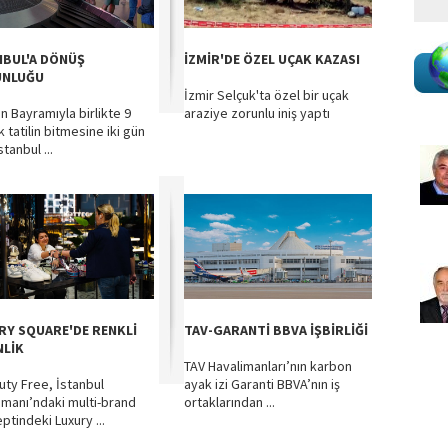
NBUL'A DÖNÜŞ
İZMİR'DE ÖZEL UÇAK KAZASI
UNLUĞU
İzmir Selçuk'ta özel bir uçak
n Bayramıyla birlikte 9
araziye zorunlu iniş yaptı
 tatilin bitmesine iki gün
stanbul ...
RY SQUARE'DE RENKLİ
TAV-GARANTİ BBVA İŞBİRLİĞİ
NLİK
TAV Havalimanları’nın karbon
uty Free, İstanbul
ayak izi Garanti BBVA’nın iş
imanı’ndaki multi-brand
ortaklarından ...
ptindeki Luxury ...