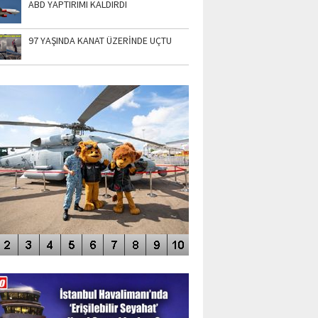
ABD YAPTIRIMI KALDIRDI
97 YAŞINDA KANAT ÜZERİNDE UÇTU
TO GALERİ
APUR AIRSHOW-2020
DEO GALERİ
LERİN AŞILDIĞI HAVALİMANI