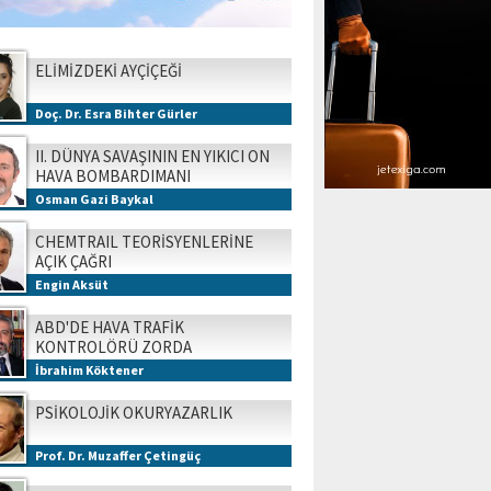
ELİMİZDEKİ AYÇİÇEĞİ
Doç. Dr. Esra Bihter Gürler
II. DÜNYA SAVAŞININ EN YIKICI ON
HAVA BOMBARDIMANI
Osman Gazi Baykal
CHEMTRAIL TEORİSYENLERİNE
AÇIK ÇAĞRI
Engin Aksüt
ABD'DE HAVA TRAFİK
KONTROLÖRÜ ZORDA
İbrahim Köktener
PSİKOLOJİK OKURYAZARLIK
Prof. Dr. Muzaffer Çetingüç