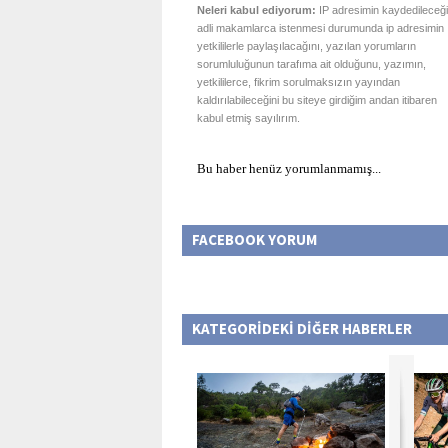
Neleri kabul ediyorum:
IP adresimin kaydedileceği
adli makamlarca istenmesi durumunda ip adresimin
yetkililerle paylaşılacağını, yazılan yorumların
sorumluluğunun tarafıma ait olduğunu, yazımın,
yetkililerce, fikrim sorulmaksızın yayından
kaldırılabileceğini bu siteye girdiğim andan itibaren
kabul etmiş sayılırım.
Bu haber henüz yorumlanmamış...
FACEBOOK YORUM
KATEGORİDEKİ DİĞER HABERLER