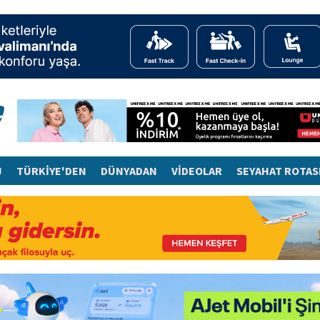
J
TÜRKİYE'DEN
DÜNYADAN
VİDEOLAR
SEYAHAT ROTAS