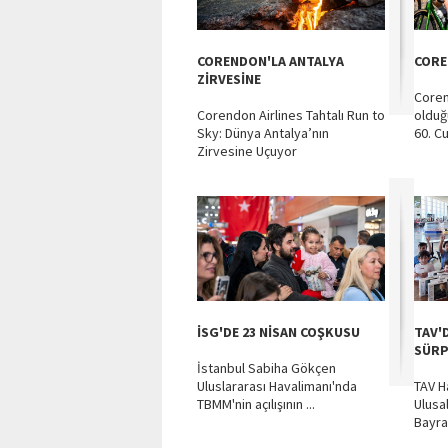
CORENDON'LA ANTALYA
CORE
ZİRVESİNE
Coren
Corendon Airlines Tahtalı Run to
olduğ
Sky: Dünya Antalya’nın
60. Cu
Zirvesine Uçuyor
İSG'DE 23 NİSAN COŞKUSU
TAV'
SÜRP
İstanbul Sabiha Gökçen
Uluslararası Havalimanı'nda
TAV H
TBMM'nin açılışının ...
Ulusa
Bayra