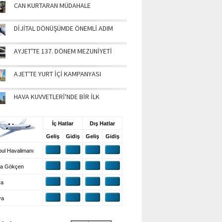
CAN KURTARAN MÜDAHALE
DİJİTAL DÖNÜŞÜMDE ÖNEMLİ ADIM
AYJET'TE 137. DÖNEM MEZUNİYETİ
AJET'TE YURT İÇİ KAMPANYASI
HAVA KUVVETLERİ'NDE BİR İLK
UŞ BİLGİLERİ
İç Hatlar
Dış Hatlar
Geliş
Gidiş
Geliş
Gidiş
ul Havalimanı
a Gökçen
ra
ya
VA DURUMU