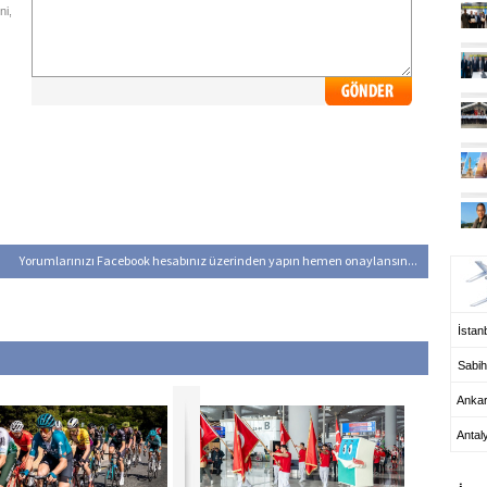
ni,
UÇ
Yorumlarınızı Facebook hesabınız üzerinden yapın hemen onaylansın...
İstanb
Sabih
Anka
Antal
HA