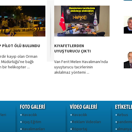
P PİLOT ÖLÜ BULUNDU
KIYAFETLERDEN
UYUŞTURUCU ÇIKTI
rdir kayıp olan Orman
 Müdürlüğü'ne bağlı
Van Ferit Melen Havalimanı'nda
n bir helikopter ...
uyuşturucu tacirlerinin
akılalmaz yöntemi ...
leri
Havacılık
Havacılık
Airbus
•
•
•
Uçuş Eğitim
Reklam Videoları
pandem
•
•
•
Havalimanları
Röportaj
almanya
•
•
•