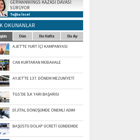
GERMANWINGS KAZASI DAVASI
SÜRÜYOR
Tuğba İncel
K OKUNANLAR
AJET'TE YURT İÇİ KAMPANYASI
CAN KURTARAN MÜDAHALE
AYJET'TE 137. DÖNEM MEZUNİYETİ
TGS’DE İLK YARI BAŞARISI
DİJİTAL DÖNÜŞÜMDE ÖNEMLİ ADIM
BAŞÜSTÜ DOLAP ÜCRETİ GÜNDEMDE