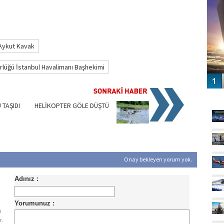
Aykut Kavak
rlüğü İstanbul Havalimanı Başhekimi
GÜ
 TAŞIDI
HELİKOPTER GÖLE DÜŞTÜ
Onay bekleyen yorum yok.
ı
r.