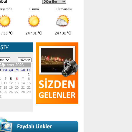
nbul
erşembe
Cuma
Cumartesi
 / 33
°C
24 / 31
°C
24 / 31
°C
ŞİV