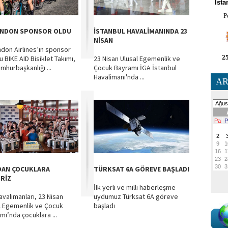
İsta
P
NDON SPONSOR OLDU
İSTANBUL HAVALİMANINDA 23
NİSAN
don Airlines’ın sponsor
25
u BIKE AID Bisiklet Takımı,
23 Nisan Ulusal Egemenlik ve
mhurbaşkanlığı ...
Çocuk Bayramı İGA İstanbul
Havalimanı'nda ...
AR
DAN ÇOCUKLARA
TÜRKSAT 6A GÖREVE BAŞLADI
RİZ
İlk yerli ve milli haberleşme
avalimanları, 23 Nisan
uydumuz Türksat 6A göreve
l Egemenlik ve Çocuk
başladı
mı’nda çocuklara ...