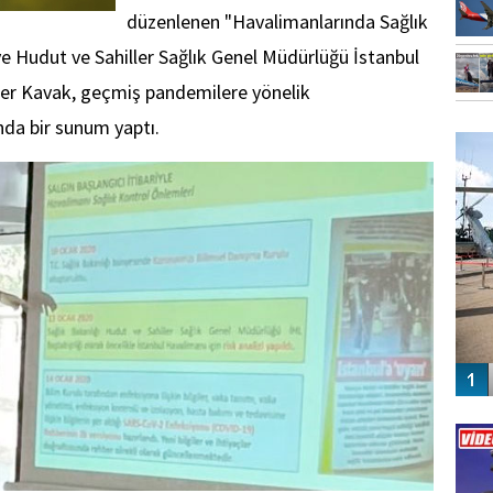
düzenlenen "Havalimanlarında Sağlık
ye Hudut ve Sahiller Sağlık Genel Müdürlüğü İstanbul
ner Kavak, geçmiş pandemilere yönelik
FO
nda bir sunum yaptı.
SİNG
Vİ
ENGEL