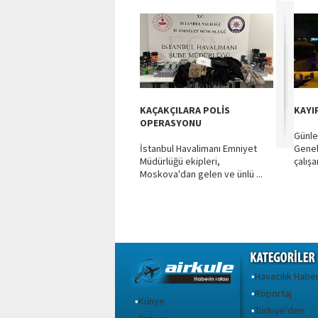
KAÇAKÇILARA POLİS
KAYI
OPERASYONU
Günle
İstanbul Havalimanı Emniyet
Genel
Müdürlüğü ekipleri,
çalışa
Moskova'dan gelen ve ünlü ...
Havacılık Haber
•
Röportaj
•
Künye
•
Türkiye'den
•