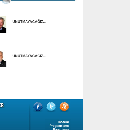
UNUTMAYACAĞIZ...
Onur Güntürkün
UNUTMAYACAĞIZ…
Ünal Başusta
i